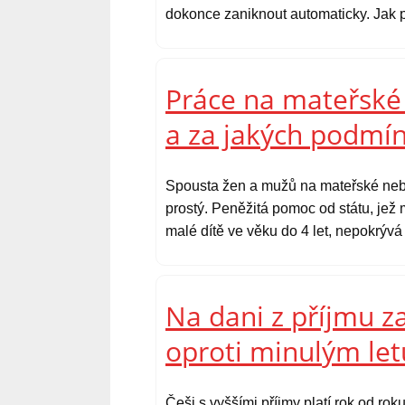
dokonce zaniknout automaticky. Jak p
Práce na mateřské 
a za jakých podmí
Spousta žen a mužů na mateřské nebo
prostý. Peněžitá pomoc od státu, jež
malé dítě ve věku do 4 let, nepokrývá
Na dani z příjmu za
oproti minulým l
Češi s vyššími příjmy platí rok od ro