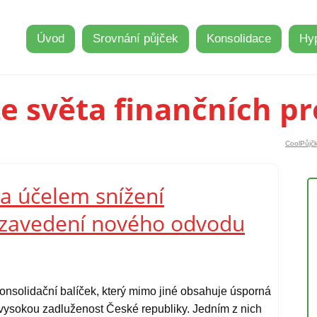
Úvod
Srovnání půjček
Konsolidace
Hy
e světa finančních p
CoolPůjčk
za účelem snížení
e zavedení nového odvodu
konsolidační balíček, který mimo jiné obsahuje úsporná
t vysokou zadluženost České republiky. Jedním z nich