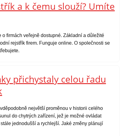
střík a k čemu slouží? Umíte
 o firmách veřejně dostupné. Základní a důležité
í rejstřík firem. Funguje online. O společnosti se
třebujete.
nky přichystaly celou řadu
k
avděpodobně největší proměnou v historii celého
esunul do chytrých zařízení, jež je možné ovládat
 stále jednodušší a rychlejší. Jaké změny plánují