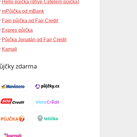
Hello půjčka (dříve Cetelem půjčka)
mPůjčka od mBank
Fajn půjčka od Fair Credit
Expres půjčka
Půjčka Jonatán od Fair Credit
Kamali
ůjčky zdarma