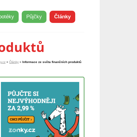
potéky
Půjčky
Články
roduktů
y.cz
»
Články
»
Informace ze světa finančních produktů