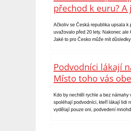
přechod k euru? A 
Ačkoliv se Česká republika upsala k 
uvažovalo před 20 lety. Nakonec ale 
Jaké to pro Česko může mít důsledk
Podvodníci lákají n
Místo toho vás ob
Kdo by nechtěl rychle a bez námahy v
spoléhají podvodníci, kteří lákají lidi
vydělají pouze oni, podvedení mnohdy 