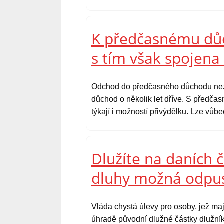
K předčasnému důch
s tím však spojen
Odchod do předčasného důchodu nezn
důchod o několik let dříve. S předč
týkají i možností přivýdělku. Lze vůb
Dlužíte na daních č
dluhy možná odpus
Vláda chystá úlevy pro osoby, jež maj
úhradě původní dlužné částky dlužní