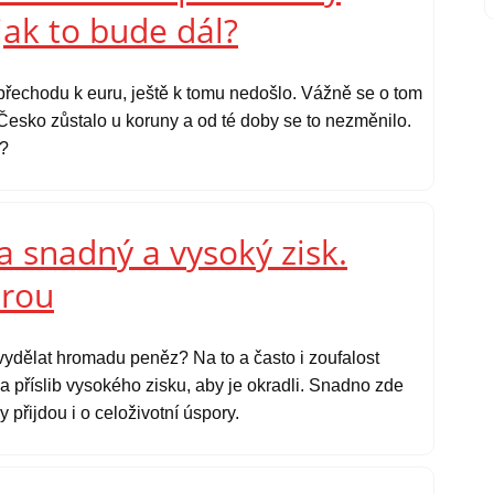
jak to bude dál?
přechodu k euru, ještě k tomu nedošlo. Vážně se o tom
Česko zůstalo u koruny a od té doby se to nezměnilo.
y?
a snadný a vysoký zisk.
erou
ydělat hromadu peněz? Na to a často i zoufalost
 na příslib vysokého zisku, aby je okradli. Snadno zde
přijdou i o celoživotní úspory.