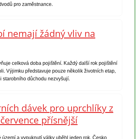
dvodů pro zaměstnance.
bí nemají žádný vliv na
ňuje celková doba pojištění. Každý další rok pojištění
li. Výjimku představuje pouze několik životních etap,
ši starobního důchodu nezvyšují.
ních dávek pro uprchlíky z
července přísnější
 území a vypuknutí války uběhl jeden rok. Česko