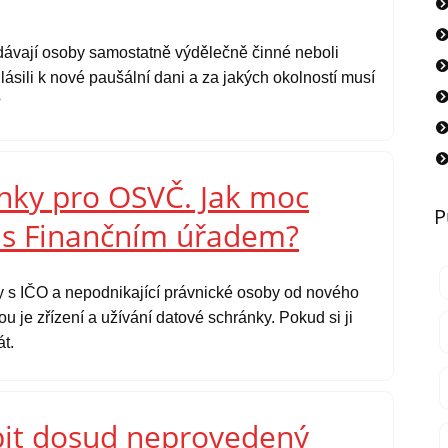
podávají osoby samostatně výdělečně činné neboli
lásili k nové paušální dani a za jakých okolností musí
?
nky pro OSVČ. Jak moc
P
i s Finančním úřadem?
y s IČO a nepodnikající právnické osoby od nového
u je zřízení a užívání datové schránky. Pokud si ji
át.
it dosud neprovedený