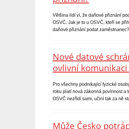
Většina lidí ví, že daňové přiznání 
OSVČ. Jak je to u OSVČ, kteří se přih
daňové přiznání podat zaměstnanec
Nové datové schrá
ovlivní komunikac
Pro všechny podnikající fyzické osob
roku platí nová zákonná povinnost a to
OSVČ nezřídí sami, učiní tak za ně st
Může Česko potráp