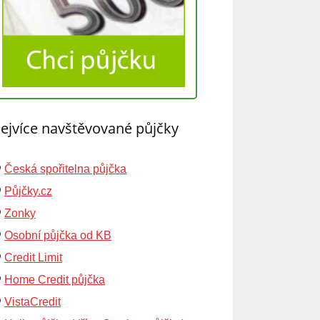
ejvíce navštěvované půjčky
Česká spořitelna půjčka
Půjčky.cz
Zonky
Osobní půjčka od KB
Credit Limit
Home Credit půjčka
VistaCredit