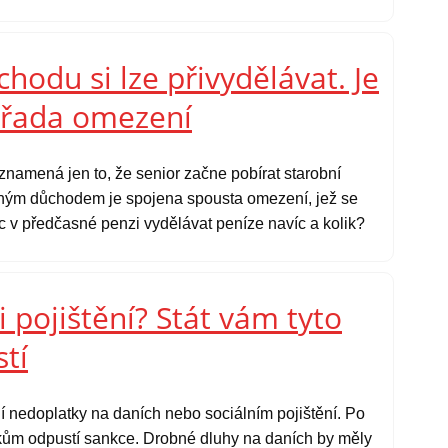
odu si lze přivydělávat. Je
a řada omezení
amená jen to, že senior začne pobírat starobní
asným důchodem je spojena spousta omezení, jež se
ec v předčasné penzi vydělávat peníze navíc a kolik?
i pojištění? Stát vám tyto
tí
í nedoplatky na daních nebo sociálním pojištění. Po
kům odpustí sankce. Drobné dluhy na daních by měly