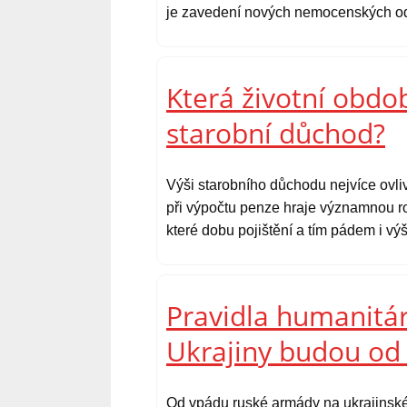
je zavedení nových nemocenských o
Která životní obdo
starobní důchod?
Výši starobního důchodu nejvíce ovliv
při výpočtu penze hraje významnou ro
které dobu pojištění a tím pádem i vý
Pravidla humanitár
Ukrajiny budou od 
Od vpádu ruské armády na ukrajinské