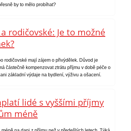
řesně by to mělo probíhat?
a rodičovské: Je to možné
nek?
 rodičovské mají zájem o přivýdělek. Důvod je
 má částečně kompenzovat ztrátu příjmu v době péče o
 ani základní výdaje na bydlení, výživu a ošacení.
platí lidé s vyššími příjmy
etům méně
ku méně na dani z příjmu než v předešlých letech. Týká