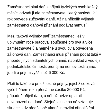
Zaměstnanci platí daň z příjmů fyzických osob každý
měsíc, odvádí ji ale zaměstnavatel, který následující
rok provede zúčtování daně. Až na několik výjimek
zaměstnanci daňové přiznání podávat nemusí.
Mezi takové výjimky patří zaměstnanec, jež v
uplynulém roce pracoval současně pro dva a více
zaměstnavatelů a nejméně u dvou byla odvedena
zálohová daň. Zaměstnanci musí přiznání podat také v
případě jiných zdanitelných příjmů, například z vedlejší
podnikatelské činnosti, pronájmu nemovitosti a jiné,
jde-li o příjem vyšší než 6 000 Kč.
Platí to také pro příležitostné příjmy, jejichž celková
výše během roku přesáhne částku 30 000 Kč,
případně přijetí daru, u něhož nelze uplatnit
osvobození od daně. Stejně tak se na ně vztahuje
situace, kdy předčasně ukončí penzijní připojištění,