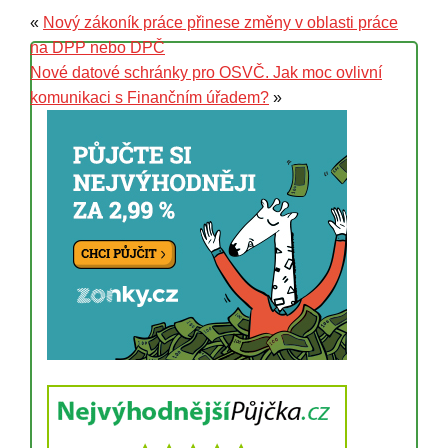
«
Nový zákoník práce přinese změny v oblasti práce
na DPP nebo DPČ
Nové datové schránky pro OSVČ. Jak moc ovlivní
komunikaci s Finančním úřadem?
»