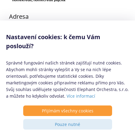
homekredit, homecredit půjčka
Adresa
Nové sady 996/25, Brno, 602 00
Nastavení cookies: k čemu Vám
poslouží?
Poslední aktualizace obsahu: 25. 2. 2024
Správné fungování našich stránek zajišťují nutné cookies.
Abychom mohli stránky vylepšit a Vy se na nich lépe
orientovali, potřebujeme statistické cookies. Díky
Mediálním partneři:
Půjčko.cz
,
CoolPôžičky.sk
,
CoolFinance.pl
,
marketingovým cookies připravíme reklamu přímo pro Vás.
PrestamosFrescos.es
Svůj souhlas udělujete společnosti Elephant Orchestra, s.r.o.
Máte dotaz či připomínku? Napište nám
info@coolpujcky.cz
a můžete ho kdykoliv odvolat.
Více informací
©
CoolPujcky.cz
- Home Credit půjčka
Váš nezávislý odborný srovnávač půjček pro rok 2026
Přijímám všechny cookies
Provozovatel:
Elephant Orchestra, s.r.o.
Ve spolupráci s
Úspory.cz
|
Pouze nutné
Povinně zveřejňované informace
|
Informace o řazení produktových
nabídek
.