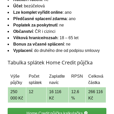
Účel
: bezúčelová
Lze komplet vyřídit online
: ano
Předčasné splacení zdarma
: ano
Poplatek za poskytnutí
: ne
Občanství
: ČR i cizinci
Věková hranice/rozsah
: 18 – 65 let
Bonus za včasné splácení
: ne
Vyplacení
: do druhého dne od podpisu smlouvy
Tabulka splátek Home Credit půjčka
Výše
Počet
Zaplatíte
RPSN
Celková
půjčky
splátek
navíc
částka
250
12
16 116
12.6
266 116
000 Kč
Kč
%
Kč
Home Credit půjčka kalkulačka