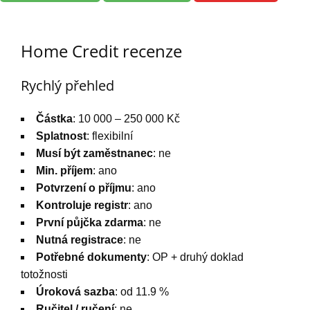
Home Credit recenze
Rychlý přehled
Částka
: 10 000 – 250 000 Kč
Splatnost
: flexibilní
Musí být zaměstnanec
: ne
Min. příjem
: ano
Potvrzení o příjmu
: ano
Kontroluje registr
: ano
První půjčka zdarma
: ne
Nutná registrace
: ne
Potřebné dokumenty
: OP + druhý doklad
totožnosti
Úroková sazba
: od 11.9 %
Ručitel / ručení
: ne