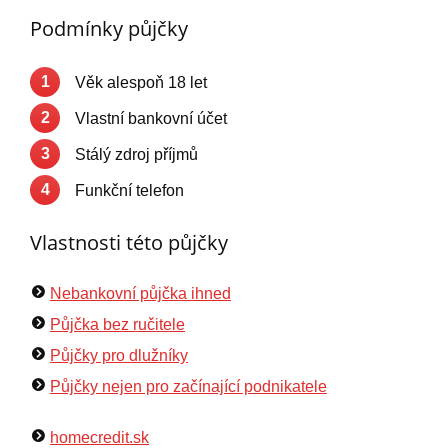
Podmínky půjčky
1
Věk alespoň 18 let
2
Vlastní bankovní účet
3
Stálý zdroj příjmů
4
Funkční telefon
Vlastnosti této půjčky
Nebankovní půjčka ihned
Půjčka bez ručitele
Půjčky pro dlužníky
Půjčky nejen pro začínající podnikatele
homecredit.sk