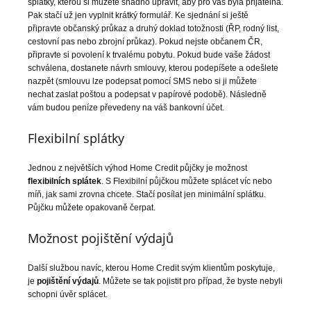
splátky, kterou si můžete snadno upravit, aby pro vás byla přijatelná.
Pak stačí už jen vyplnit krátký formulář. Ke sjednání si ještě
připravte občanský průkaz a druhý doklad totožnosti (ŘP, rodný list,
cestovní pas nebo zbrojní průkaz). Pokud nejste občanem ČR,
připravte si povolení k trvalému pobytu. Pokud bude vaše žádost
schválena, dostanete návrh smlouvy, kterou podepíšete a odešlete
nazpět (smlouvu lze podepsat pomocí SMS nebo si ji můžete
nechat zaslat poštou a podepsat v papírové podobě). Následně
vám budou peníze převedeny na váš bankovní účet.
Flexibilní splátky
Jednou z největších výhod Home Credit půjčky je možnost
flexibilních splátek
. S Flexibilní půjčkou můžete splácet víc nebo
míň, jak sami zrovna chcete. Stačí posílat jen minimální splátku.
Půjčku můžete opakovaně čerpat.
Možnost pojištění výdajů
Další službou navíc, kterou Home Credit svým klientům poskytuje,
je
pojištění výdajů
. Můžete se tak pojistit pro případ, že byste nebyli
schopni úvěr splácet.