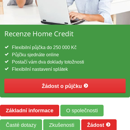
Recenze Home Credit
Flexibilní půjčka do 250 000 Kč
Půjčku sjednáte online
Postačí vám dva doklady totožnosti
Flexibilní nastavení splátek
Žádost o půjčku
Základní informace
O společnosti
Časté dotazy
Zkušenosti
Žádost