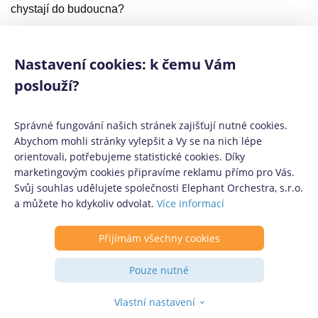
chystají do budoucna?
Brát si půjčku v době pandemie
představuje velké riziko
Nastavení cookies: k čemu Vám
poslouží?
Když na přelomu zimy a jara propukla epidemie nového
viru Covid-19, téměř nikdo neočekával, že bude trvat tak
Správné fungování našich stránek zajišťují nutné cookies.
dlouho. Bohužel krize stále trvá a její konec je aktuálně v
Abychom mohli stránky vylepšit a Vy se na nich lépe
nedohlednu. Myslet bychom proto měli na budoucnost a v
orientovali, potřebujeme statistické cookies. Díky
oblasti osobních financí být důslednější než obvykle. Platí
marketingovým cookies připravíme reklamu přímo pro Vás.
Svůj souhlas udělujete společnosti Elephant Orchestra, s.r.o.
to zejména pro půjčky.
a můžete ho kdykoliv odvolat.
Více informací
O odklad splátek kvůli koronaviru
Přijímám všechny cookies
požádalo 396 tisíc osob a firem
Pouze nutné
Třetina Čechů pociťuje negativní důsledky koronavirové
krize na svých příjmech. Česká vláda proto už v dubnu
Vlastní nastavení
schválila tzv. bankovní moratorium neboli odložení splátek