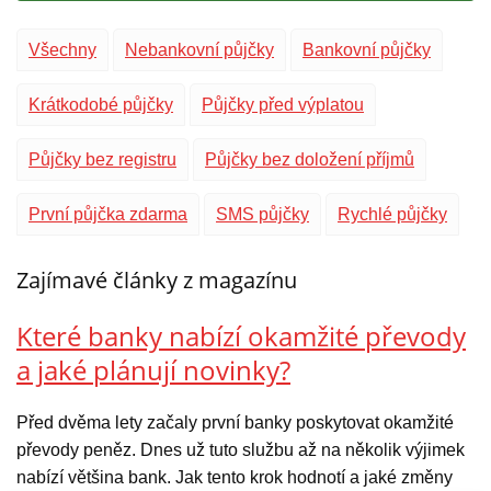
Všechny
Nebankovní půjčky
Bankovní půjčky
Krátkodobé půjčky
Půjčky před výplatou
Půjčky bez registru
Půjčky bez doložení příjmů
První půjčka zdarma
SMS půjčky
Rychlé půjčky
Zajímavé články z magazínu
Které banky nabízí okamžité převody
a jaké plánují novinky?
Před dvěma lety začaly první banky poskytovat okamžité
převody peněz. Dnes už tuto službu až na několik výjimek
nabízí většina bank. Jak tento krok hodnotí a jaké změny