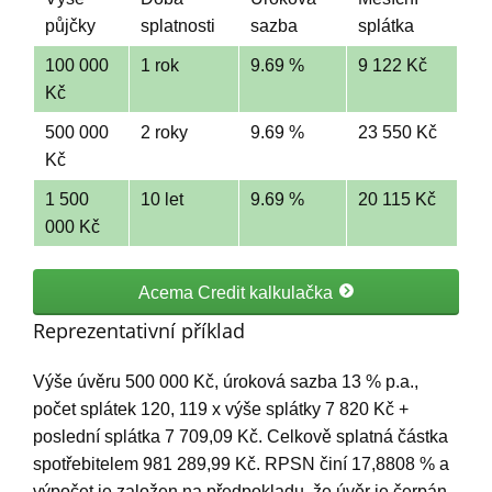
půjčky
splatnosti
sazba
splátka
100 000
1 rok
9.69 %
9 122 Kč
Kč
500 000
2 roky
9.69 %
23 550 Kč
Kč
1 500
10 let
9.69 %
20 115 Kč
000 Kč
Acema Credit kalkulačka
Reprezentativní příklad
Výše úvěru 500 000 Kč, úroková sazba 13 % p.a.,
počet splátek 120, 119 x výše splátky 7 820 Kč +
poslední splátka 7 709,09 Kč. Celkově splatná částka
spotřebitelem 981 289,99 Kč. RPSN činí 17,8808 % a
výpočet je založen na předpokladu, že úvěr je čerpán