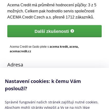
Acema Credit
má
průměrné hodnocení půjčky:
3
z
5
možných. Celkem pak hodnotilo servis společnosti
ACEMA Credit Czech a.s. přesně
1712
zákazníků.
Další zkušenosti
Acema Credit se často plete s
acema kredit, acena,
acemacredit.cz
Adresa
U Libeňského pivovaru 63/2, 180 00 Praha 8 – Libeň
Nastavení cookies: k čemu Vám
poslouží?
Poslední aktualizace obsahu: 5. 1. 2026
Správné fungování našich stránek zajišťují nutné cookies.
Abychom mohli stránky vylepšit a Vy se na nich lépe