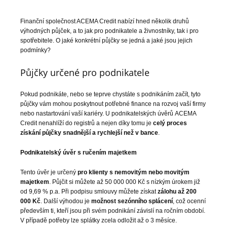
Finanční společnost ACEMA Credit nabízí hned několik druhů
výhodných půjček, a to jak pro podnikatele a živnostníky, tak i pro
spotřebitele. O jaké konkrétní půjčky se jedná a jaké jsou jejich
podmínky?
Půjčky určené pro podnikatele
Pokud podnikáte, nebo se teprve chystáte s podnikáním začít, tyto
půjčky vám mohou poskytnout potřebné finance na rozvoj vaší firmy
nebo nastartování vaší kariéry. U podnikatelských úvěrů ACEMA
Credit nenahlíží do registrů a nejen díky tomu je
celý proces
získání půjčky snadnější a rychlejší než v bance
.
Podnikatelský úvěr s ručením majetkem
Tento úvěr je určený
pro klienty s nemovitým nebo movitým
majetkem
. Půjčit si můžete až 50 000 000 Kč s nízkým úrokem již
od 9,69 % p.a. Při podpisu smlouvy můžete získat
zálohu až 200
000 Kč
. Další výhodou je
možnost sezónního splácení
, což ocenní
především ti, kteří jsou při svém podnikání závislí na ročním období.
V případě potřeby lze splátky zcela odložit až o 3 měsíce.