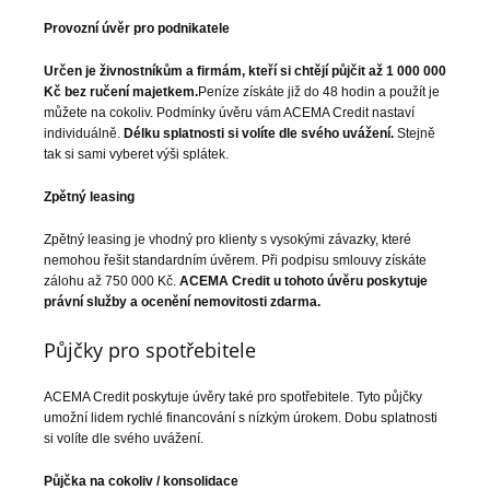
Provozní úvěr pro podnikatele
Určen je živnostníkům a firmám, kteří si chtějí půjčit až 1 000 000
Kč bez ručení majetkem.
Peníze získáte již do 48 hodin a použít je
můžete na cokoliv. Podmínky úvěru vám ACEMA Credit nastaví
individuálně.
Délku splatnosti si volíte dle svého uvážení.
Stejně
tak si sami vyberet výši splátek.
Zpětný leasing
Zpětný leasing je vhodný pro klienty s vysokými závazky, které
nemohou řešit standardním úvěrem. Při podpisu smlouvy získáte
zálohu až 750 000 Kč.
ACEMA Credit u tohoto úvěru poskytuje
právní služby a ocenění nemovitosti zdarma.
Půjčky pro spotřebitele
ACEMA Credit poskytuje úvěry také pro spotřebitele. Tyto půjčky
umožní lidem rychlé financování s nízkým úrokem. Dobu splatnosti
si volíte dle svého uvážení.
Půjčka na cokoliv / konsolidace