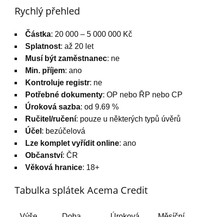
Rychlý přehled
Částka
: 20 000 – 5 000 000 Kč
Splatnost
: až 20 let
Musí být zaměstnanec
: ne
Min. příjem
: ano
Kontroluje registr
: ne
Potřebné dokumenty
: OP nebo ŘP nebo CP
Úroková sazba
: od 9.69 %
Ručitel/ručení
: pouze u některých typů úvěrů
Účel
: bezúčelová
Lze komplet vyřídit online
: ano
Občanství
: ČR
Věková hranice
: 18+
Tabulka splátek Acema Credit
Výše
Doba
Úroková
Měsíční