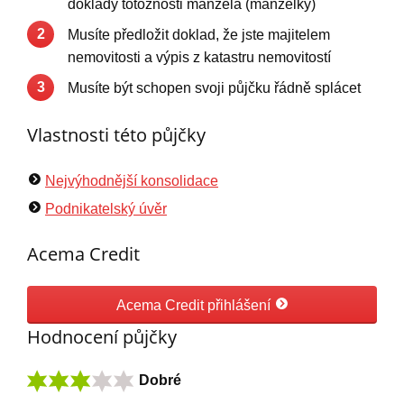
doklady totožnosti manžela (manželky)
2
Musíte předložit doklad, že jste majitelem
nemovitosti a výpis z katastru nemovitostí
3
Musíte být schopen svoji půjčku řádně splácet
Vlastnosti této půjčky
Nejvýhodnější konsolidace
Podnikatelský úvěr
Acema Credit
Acema Credit přihlášení
Hodnocení půjčky
Dobré