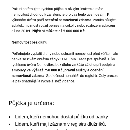
Pokud potřebujete rychlou půjčku s nízkým úrokem a máte
nemovitost vhodnou k zajištění, je pro vás tento úvěr ideální. K
výhodám úvěru patří
ocenění nemovitosti zdarma
, záruka nízkých
splátek, možnost využít peníze na cokoliv nebo rozložení splácení
až na 20 let.
Půjčit si můžete až 5 000 000 Kč.
Nemovitost bez dluhu
Potřebujete vyplatit dluhy nebo ochránit nemovitost před věřiteli, ale
banka se k vám obrátila zády? U ACEMA Credit jste správně. Díky
rychlému úvěru Nemovitost bez dluhu
získáte zálohu při podpisu
smlouvy ve výši až 750 000 Kč, právní služby a ocenění
nemovitosti zdarma
. Společnost nenahlíží do registrů. Celý proces
je pak snadnější a rychlejší než v bance.
Půjčka je určena:
Lidem, kteří nemohou dostat půjčku od banky
Lidem, kteří mají záznam v registru dlužníků,