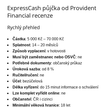
ExpressCash půjčka od Provident
Financial recenze
Rychlý přehled
Částka
: 5 000 Kč – 70 000 Kč
Splatnost
: 14 – 20 měsíců
Způsob vyplacení
: v hotovosti
Musí být zaměstnanec nebo OSVČ
: ne
Potřebné dokumenty
: občanský průkaz
Úroková sazba
: od 8 %
Ručitel/ručení
: ne
Účel
: bezúčelová
Délka vyřízení
: do 15 minut informace o schválení
Lze komplet vyřídit online
: ne
Občanství
: ČR i cizinci
Minimální věková hranice
: 18 let