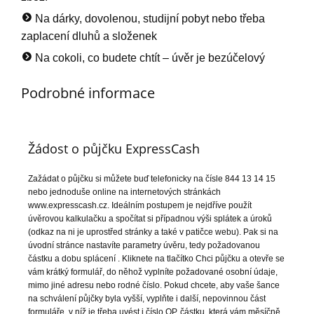
Na dárky, dovolenou, studijní pobyt nebo třeba
zaplacení dluhů a složenek
Na cokoli, co budete chtít – úvěr je bezúčelový
Podrobné informace
Žádost o půjčku ExpressCash
Zažádat o půjčku si můžete buď telefonicky na čísle 844 13 14 15
nebo jednoduše online na internetových stránkách
www.expresscash.cz. Ideálním postupem je nejdříve použít
úvěrovou kalkulačku a spočítat si případnou výši splátek a úroků
(odkaz na ni je uprostřed stránky a také v patičce webu). Pak si na
úvodní stránce nastavíte parametry úvěru, tedy požadovanou
částku a dobu splácení . Kliknete na tlačítko Chci půjčku a otevře se
vám krátký formulář, do něhož vyplníte požadované osobní údaje,
mimo jiné adresu nebo rodné číslo. Pokud chcete, aby vaše šance
na schválení půjčky byla vyšší, vyplňte i další, nepovinnou část
formuláře, v níž je třeba uvést i číslo OP, částku, která vám měsíčně