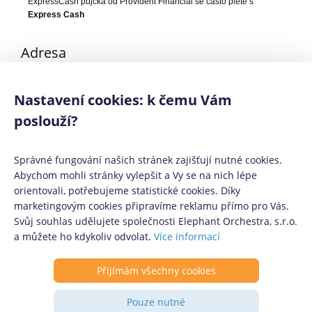
ExpressCash půjčka od Provident Financial se často plete s
Express Cash
Adresa
Olbrachtova 2006/9, 140 00 Praha 4
Nastavení cookies: k čemu Vám
poslouží?
Poslední aktualizace obsahu: 14. 6. 2026
Správné fungování našich stránek zajišťují nutné cookies.
Abychom mohli stránky vylepšit a Vy se na nich lépe
orientovali, potřebujeme statistické cookies. Díky
Mediálním partneři:
Půjčko.cz
,
CoolPôžičky.sk
,
CoolFinance.pl
,
marketingovým cookies připravíme reklamu přímo pro Vás.
PrestamosFrescos.es
Svůj souhlas udělujete společnosti Elephant Orchestra, s.r.o.
Máte dotaz či připomínku? Napište nám
info@coolpujcky.cz
a můžete ho kdykoliv odvolat.
Více informací
©
CoolPujcky.cz
- ExpressCash půjčka od Provident Financial
Váš nezávislý odborný srovnávač půjček pro rok 2026
Přijímám všechny cookies
Provozovatel:
Elephant Orchestra, s.r.o.
Ve spolupráci s
Úspory.cz
|
Pouze nutné
Povinně zveřejňované informace
|
Informace o řazení produktových