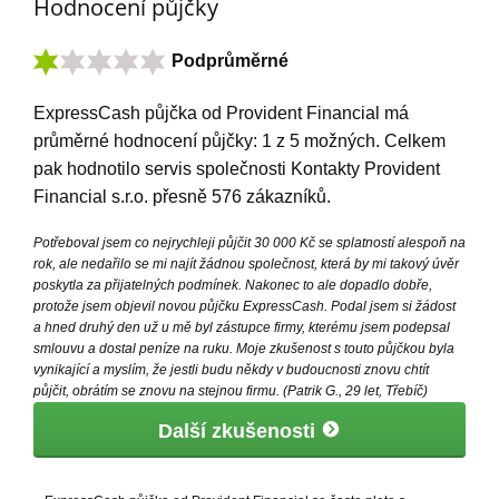
Hodnocení půjčky
Podprůměrné
ExpressCash půjčka od Provident Financial
má
průměrné hodnocení půjčky:
1
z
5
možných. Celkem
pak hodnotilo servis společnosti Kontakty Provident
Financial s.r.o. přesně
576
zákazníků.
Potřeboval jsem co nejrychleji půjčit 30 000 Kč se splatností alespoň na
rok, ale nedařilo se mi najít žádnou společnost, která by mi takový úvěr
poskytla za přijatelných podmínek. Nakonec to ale dopadlo dobře,
protože jsem objevil novou půjčku ExpressCash. Podal jsem si žádost
a hned druhý den už u mě byl zástupce firmy, kterému jsem podepsal
smlouvu a dostal peníze na ruku. Moje zkušenost s touto půjčkou byla
vynikající a myslím, že jestli budu někdy v budoucnosti znovu chtít
půjčit, obrátím se znovu na stejnou firmu. (Patrik G., 29 let, Třebíč)
Další zkušenosti