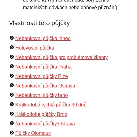
mateřských dávkách nebo daňové přiznání)
Vlastnosti této půjčky
Nebankovní půjčka ihned
Hotovostní půjčka
Nebankovní půjčka pro problémové klienty
Nebankovní půjčka Praha
Nebankovní půjčky Plze
Nebankovní půjčka Ostrava
Nebankovní půjčky brno
Krátkodobá rychlá půjčka 30 dnů
Krátkodobé půjčky Brno
Nebankovní půjčky Ostrava
Půjčky Olomouc