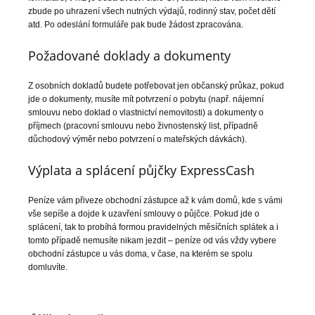
zbude po uhrazení všech nutných výdajů, rodinný stav, počet dětí
atd. Po odeslání formuláře pak bude žádost zpracována.
Požadované doklady a dokumenty
Z osobních dokladů budete potřebovat jen občanský průkaz, pokud
jde o dokumenty, musíte mít potvrzení o pobytu (např. nájemní
smlouvu nebo doklad o vlastnictví nemovitosti) a dokumenty o
příjmech (pracovní smlouvu nebo živnostenský list, případně
důchodový výměr nebo potvrzení o mateřských dávkách).
Výplata a splácení půjčky ExpressCash
Peníze vám přiveze obchodní zástupce až k vám domů, kde s vámi
vše sepíše a dojde k uzavření smlouvy o půjčce. Pokud jde o
splácení, tak to probíhá formou pravidelných měsíčních splátek a i
tomto případě nemusíte nikam jezdit – peníze od vás vždy vybere
obchodní zástupce u vás doma, v čase, na kterém se spolu
domluvíte.