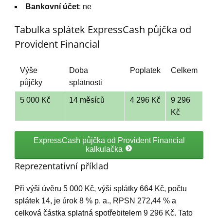
Bankovní účet
: ne
Tabulka splátek ExpressCash půjčka od
Provident Financial
Výše
Doba
Poplatek
Celkem
půjčky
splatnosti
5 000 Kč
14 měsíců
4 296 Kč
9 296
Kč
ExpressCash půjčka od Provident Financial
kalkulačka
Reprezentativní příklad
Při výši úvěru 5 000 Kč, výši splátky 664 Kč, počtu
splátek 14, je úrok 8 % p. a., RPSN 272,44 % a
celková částka splatná spotřebitelem 9 296 Kč. Tato