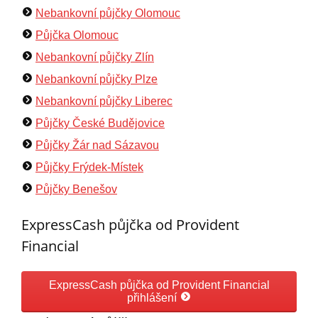
Nebankovní půjčky Olomouc
Půjčka Olomouc
Nebankovní půjčky Zlín
Nebankovní půjčky Plze
Nebankovní půjčky Liberec
Půjčky České Budějovice
Půjčky Žár nad Sázavou
Půjčky Frýdek-Místek
Půjčky Benešov
ExpressCash půjčka od Provident
Financial
ExpressCash půjčka od Provident Financial
přihlášení