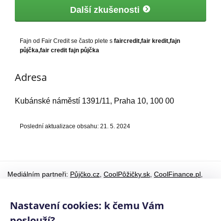
Další zkušenosti
Fajn od Fair Credit se často plete s
faircredit,fair kredit,fajn
půjčka,fair credit fajn půjčka
Adresa
Kubánské náměstí 1391/11, Praha 10, 100 00
Poslední aktualizace obsahu: 21. 5. 2024
Mediálním partneři:
Půjčko.cz
,
CoolPôžičky.sk
,
CoolFinance.pl
,
PrestamosFrescos.es
Máte dotaz či připomínku? Napište nám
info@coolpujcky.cz
Nastavení cookies: k čemu Vám
©
CoolPujcky.cz
- Fair Credit International SE - Fajn půjčka od
poslouží?
Fair Credit