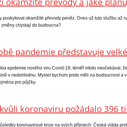
í okamžité převody a jaké plánu
y poskytovat okamžité převody peněz. Dnes už tuto službu až na
ké změny chystají do budoucna?
době pandemie představuje velké
kla epidemie nového viru Covid-19, téměř nikdo neočekával, že
tuálně v nedohlednu. Myslet bychom proto měli na budoucnost a v 
zejména pro půjčky.
kvůli koronaviru požádalo 396 ti
ůsledky koronavirové krize na svých příjmech. Česká vláda prot