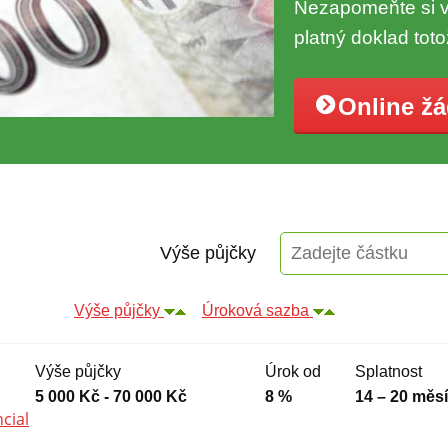
Nezapomeňte si vz
platný doklad toto
Online ž
Výše půjčky
Výše půjčky
Úroková sazba
Výše půjčky
Úrok od
Splatnost
5 000 Kč - 70 000 Kč
8 %
14 – 20 měs
cial