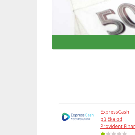
ExpressCash
půjčka od
Provident Finan