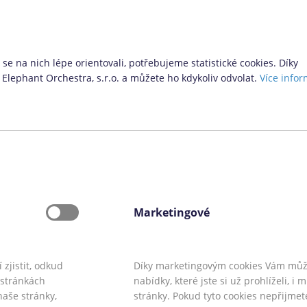
 nabízí i další možnosti pro ty,
 novinky si pro nás provozovatel
se na nich lépe orientovali, potřebujeme statistické cookies. Díky
Elephant Orchestra, s.r.o. a můžete ho kdykoliv odvolat.
Více infor
Vyhledávací formulář
Marketingové
zjistit, odkud
Díky marketingovým cookies Vám mů
a stránkách
nabídky, které jste si už prohlíželi, i
naše stránky,
stránky. Pokud tyto cookies nepřijmet