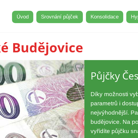
Úvod
Srovnání půjček
Konsolidace
Hy
ké Budějovice
Půjčky Če
Díky možnosti vybí
parametrů i dostu
nejvýhodnější. Pa
budějovice. Na p
vyřídíte půjčku s