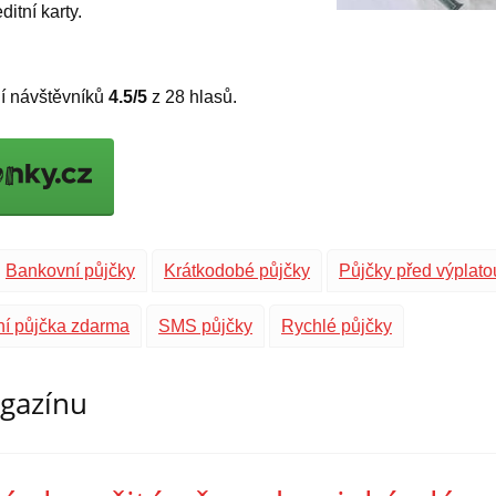
itní karty.
í návštěvníků
4.5
/5
z
28
hlasů.
Bankovní půjčky
Krátkodobé půjčky
Půjčky před výplato
ní půjčka zdarma
SMS půjčky
Rychlé půjčky
agazínu