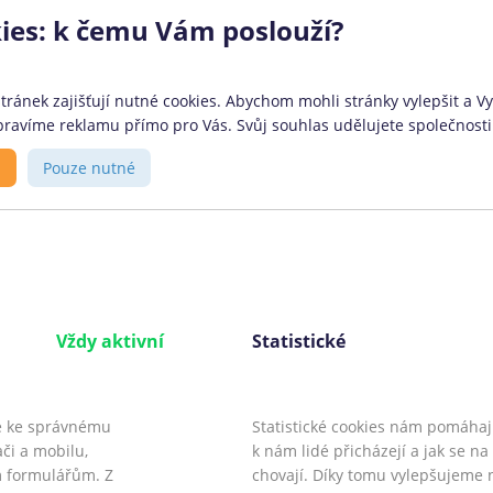
měla měsíční splatnost a nízký úvěrový rámec. Nově ale Via SMS
ies: k čemu Vám poslouží?
 nebo preferují větší volnost při způsobu splácení. Jaké konkrétní
ránek zajišťují nutné cookies. Abychom mohli stránky vylepšit a Vy 
ravíme reklamu přímo pro Vás. Svůj souhlas udělujete společnosti 
ovozovatel
O portálu
s
Pouze nutné
anční srovnávač
CoolPujcky.cz jsou nezávislým
lPůjčky.cz provozuje firma:
srovnávačem bankovních a
phant Orchestra s.r.o.
nebankovních finančních
anské nábřeží 678/29, 186
produktů. Stavíme na
 Praha 8, DIČ: CZ03272974
transparentosti a úplnosti
Vždy aktivní
Statistické
ma je samostatný
informací. S našimi službami
ostředkovatel
budete vědět, který úvěr zvolit.
třebitelského úvěru.
e ke správnému
Statistické cookies nám pomáhají 
či a mobilu,
k nám lidé přicházejí a jak se n
 formulářům. Z
chovají. Díky tomu vylepšujeme 