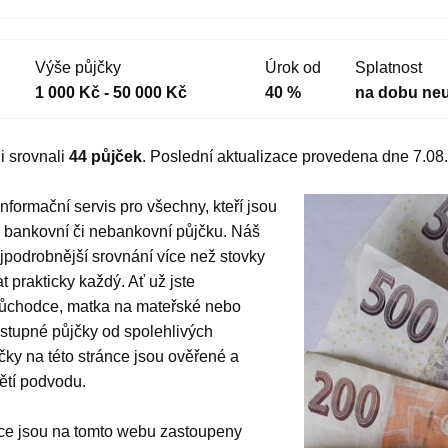
Výše půjčky
Úrok od
Splatnost
1 000 Kč - 50 000 Kč
40 %
na dobu neu
i srovnali
44 půjček
. Poslední aktualizace provedena dne 7.08
informační servis pro všechny, kteří jsou
 bankovní či nebankovní půjčku. Náš
jpodrobnější srovnání více než stovky
t prakticky každý. Ať už jste
 důchodce, matka na mateřské nebo
stupné půjčky od spolehlivých
ky na této stránce jsou ověřené a
bětí podvodu.
ce jsou na tomto webu zastoupeny