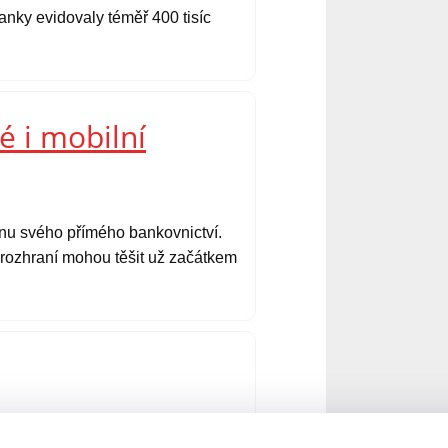
nky evidovaly téměř 400 tisíc
é i mobilní
ěnu svého přímého bankovnictví.
é rozhraní mohou těšit už začátkem
 – Via SMS. Ta doposud nabízela