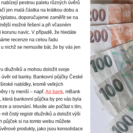
 nabízejí pestrou paletu různých úvěrů
ačí jen malá částka na krátkou dobu a
 výplatou, doporučujeme zaměřit se na
dnější možné řešení a při včasném
i korunu navíc. V případě, že hledáte
 máme recenze na celou řadu
 u nichž se nemusíte bát, že by vás jen
tru dlužníků a mohou doložit svoje
ím úvěr od banky. Bankovní půjčky České
 široké nabídky, kromě velkých
ěry i ty menší – např.
Air bank
, mBank
í, která bankovní půjčka by pro vás byla
ze a srovnání. Musíte ale počítat s tím,
ít čistý registr dlužníků a doložit výši
h půjček si na tomto webu můžete
 úvěrové produkty, jako jsou konsolidace