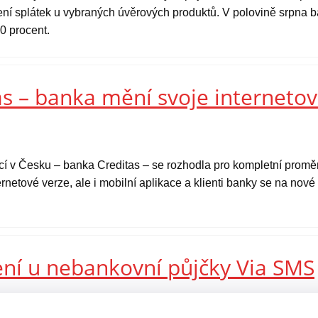
ní splátek u vybraných úvěrových produktů. V polovině srpna ba
0 procent.
s – banka mění svoje internetov
ucí v Česku – banka Creditas – se rozhodla pro kompletní prom
rnetové verze, ale i mobilní aplikace a klienti banky se na nov
ení u nebankovní půjčky Via SMS
prošla jedna z předních rychlých mikropůjček na českém trhu