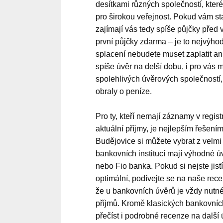
desítkami různých společností, které
pro širokou veřejnost. Pokud vám st
zajímají vás tedy spíše půjčky před
první půjčky zdarma – je to nejvýho
splacení nebudete muset zaplatit an
spíše úvěr na delší dobu, i pro vás
spolehlivých úvěrových společností,
obraly o peníze.
Pro ty, kteří nemají záznamy v regis
aktuální příjmy, je nejlepším řešen
Budějovice si můžete vybrat z velmi
bankovních institucí mají výhodné úv
nebo Fio banka. Pokud si nejste jist
optimální, podívejte se na naše recen
že u bankovních úvěrů je vždy nutné m
příjmů. Kromě klasických bankovníc
přečíst i podrobné recenze na další