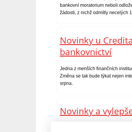
bankovní moratorium neboli odlože
žádosti, z nichž odmítly necelých 1
Novinky u Credita
bankovnictví
Jedna z menších finančních instit
Změna se tak bude týkat nejen inte
srpna.
Novinky a vylepš
Zajímavou změnou v nedávné době 