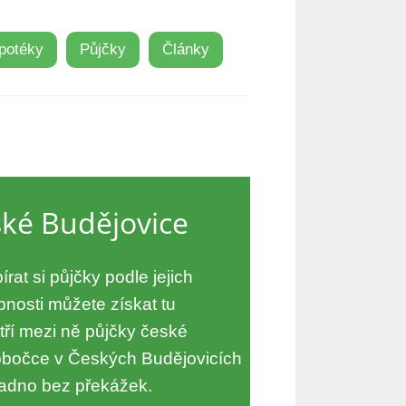
potéky
Půjčky
Články
ské Budějovice
rat si půjčky podle jejich
pnosti můžete získat tu
tří mezi ně půjčky české
obočce v Českých Budějovicích
nadno bez překážek.