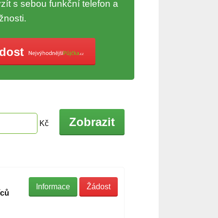
ít s sebou funkční telefon a
žnosti.
ádost
Zobrazit
Kč
Informace
Žádost
íců