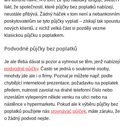
fakt, že společností, které půjčky bez poplatků nabízejí,
neustále přibývá. Žádný háček v tom není a nebankovním
poskytovatelům se tyto půjčky vyplatí – získají tak spoustu
nových klientů, z nichž velká část si později vezme
klasickou půjčku s poplatkem.
Podvodné půjčky bez poplatků
Je ale třeba dávat si pozor a vyhnout se těm, jenž nabízejí
podvodné půjčky
. Často se jedná o soukromé osoby,
mnohdy jde ale i o firmy. Poznat je můžete např. podle
chybějící internetové prezentace, požadavku na poplatek
předem, nutnosti zavolat na drahé telefonní číslo nebo
inzerátům vylepeným někde venku na ulici nebo na
nástěnce v hypermarketu. Pokud ale k výběru půjčky bez
poplatků použijete nás
srovnávač půjček
, máte záruku, že
o žádný podvod nejde.