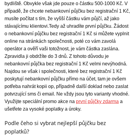
bydliště. Obvykle však jde pouze o částku 500-1000 Kč. V
případě, že chcete nebankovní půjčku bez registrační 1 Kč,
musíte počítat s tím, že vyšší částku vám půjčí, až jako
stávajícímu klientovi.Tedy až uhradíte první půjčku. Žádost
o nebankovní půjčku bez registrační 1 Kč si můžete vyplnit
online na stránkách společnosti, poté co vám zavolá
operátor a ověří vaši totožnost, je vám částka zaslána.
Zpravidla ji obdržíte do 3 dnů. Z tohoto důvodu je
nebankovní půjčka bez registrační 1 Kč velmi nevýhodná.
Najdou se však i společnosti, které bez registrační 1 Kč
poskytují nebankovní půjčku přímo na účet, tam je ovšem
potřeba nahrát kopii op, případně další doklad nebo zaslat
potvrzující sms či email. Ne vždy jsou tyto varianty vhodné.
Využijte speciální promo akce na
první půjčky zdarma
a
ušetřete za vysoké poplatky a úroky.
Podle čeho si vybrat nejlepší půjčku bez
poplatků?