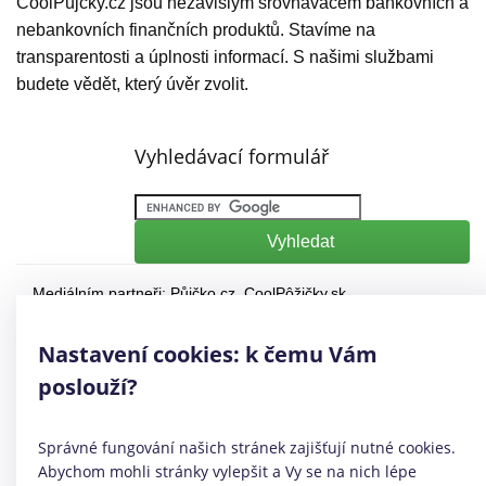
CoolPujcky.cz jsou nezávislým srovnávačem bankovních a
nebankovních finančních produktů. Stavíme na
transparentosti a úplnosti informací. S našimi službami
budete vědět, který úvěr zvolit.
Vyhledávací formulář
Mediálním partneři:
Půjčko.cz
,
CoolPôžičky.sk
,
CoolFinance.pl
,
PrestamosFrescos.es
Máte dotaz či připomínku? Napište nám
info@coolpujcky.cz
Nastavení cookies: k čemu Vám
©
CoolPujcky.cz
- Půjčky bez registru a poplatku
poslouží?
Váš nezávislý odborný srovnávač půjček pro rok 2026
Provozovatel:
Elephant Orchestra, s.r.o.
Ve spolupráci s
Úspory.cz
Správné fungování našich stránek zajišťují nutné cookies.
|
Povinně zveřejňované informace
|
Informace o řazení
Abychom mohli stránky vylepšit a Vy se na nich lépe