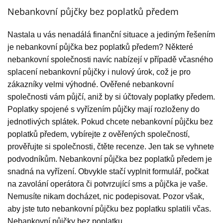
Nebankovní půjčky bez poplatků předem
Nastala u vás nenadálá finanční situace a jediným řešením
je nebankovní půjčka bez poplatků předem? Některé
nebankovní společnosti navíc nabízejí v případě včasného
splacení nebankovní půjčky i nulový úrok, což je pro
zákazníky velmi výhodné. Ověřené nebankovní
společnosti vám půjčí, aniž by si účtovaly poplatky předem.
Poplatky spojené s vyřízením půjčky mají rozloženy do
jednotlivých splátek. Pokud chcete nebankovní půjčku bez
poplatků předem, vybírejte z ověřených společností,
prověřujte si společnosti, čtěte recenze. Jen tak se vyhnete
podvodníkům. Nebankovní půjčka bez poplatků předem je
snadná na vyřízení. Obvykle stačí vyplnit formulář, počkat
na zavolání operátora či potvrzující sms a půjčka je vaše.
Nemusíte nikam docházet, nic podepisovat. Pozor však,
aby jste tuto nebankovní půjčku bez poplatku splatili včas.
Nebankovní půjčky bez poplatku