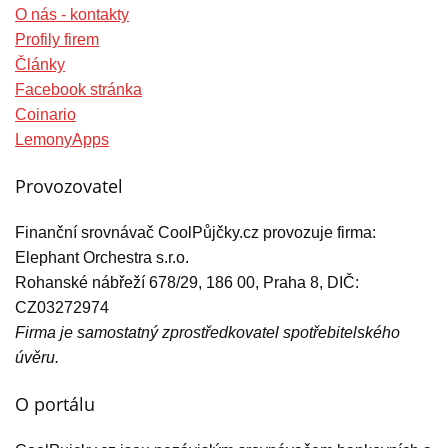
O nás - kontakty
Profily firem
Články
Facebook stránka
Coinario
LemonyApps
Provozovatel
Finanční srovnávač CoolPůjčky.cz provozuje firma:
Elephant Orchestra s.r.o.
Rohanské nábřeží 678/29, 186 00, Praha 8, DIČ:
CZ03272974
Firma je samostatný zprostředkovatel spotřebitelského
úvěru.
O portálu