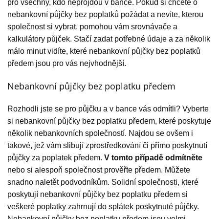
pro všechny, kdo neprojdou v bance. Pokud si chcete o
nebankovní půjčky bez poplatků požádat a nevíte, kterou
společnost si vybrat, pomohou vám srovnávače a
kalkulátory půjček. Stačí zadat potřebné údaje a za několik
málo minut vidíte, které nebankovní půjčky bez poplatků
předem jsou pro vás nejvhodnější.
Nebankovní půjčky bez poplatku předem
Rozhodli jste se pro půjčku a v bance vás odmítli? Vyberte
si nebankovní půjčky bez poplatku předem, které poskytuje
několik nebankovních společností. Najdou se ovšem i
takové, jež vám slibují zprostředkování či přímo poskytnutí
půjčky za poplatek předem.
V tomto případě odmítněte
nebo si alespoň společnost prověřte předem. Můžete
snadno naletět podvodníkům. Solidní společnosti, které
poskytují nebankovní půjčky bez poplatku předem si
veškeré poplatky zahrnují do splátek poskytnuté půjčky.
Nebankovní půjčky bez poplatku předem jsou velmi