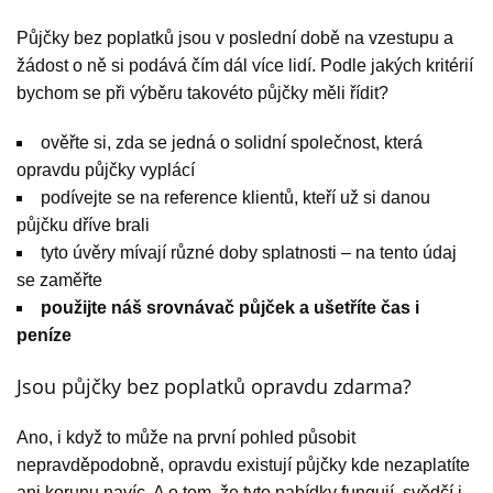
Půjčky bez poplatků jsou v poslední době na vzestupu a
žádost o ně si podává čím dál více lidí. Podle jakých kritérií
bychom se při výběru takovéto půjčky měli řídit?
ověřte si, zda se jedná o solidní společnost, která
opravdu půjčky vyplácí
podívejte se na reference klientů, kteří už si danou
půjčku dříve brali
tyto úvěry mívají různé doby splatnosti – na tento údaj
se zaměřte
použijte náš srovnávač půjček a ušetříte čas i
peníze
Jsou půjčky bez poplatků opravdu zdarma?
Ano, i když to může na první pohled působit
nepravděpodobně, opravdu existují půjčky kde nezaplatíte
ani korunu navíc. A o tom, že tyto nabídky fungují, svědčí i