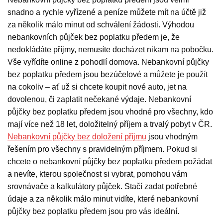
snadno a rychle vyřízené a peníze můžete mít na účtě již
za několik málo minut od schválení žádosti. Výhodou
nebankovních půjček bez poplatku předem je, že
nedokládáte příjmy, nemusíte docházet nikam na pobočku.
Vše vyřídíte online z pohodlí domova. Nebankovní půjčky
bez poplatku předem jsou bezúčelové a můžete je použít
na cokoliv – ať už si chcete koupit nové auto, jet na
dovolenou, či zaplatit nečekané výdaje. Nebankovní
půjčky bez poplatku předem jsou vhodné pro všechny, kdo
mají více než 18 let, doložitelný příjem a trvalý pobyt v ČR.
Nebankovní půjčky bez doložení příjmu
jsou vhodným
řešením pro všechny s pravidelným příjmem. Pokud si
chcete o nebankovní půjčky bez poplatku předem požádat
a nevíte, kterou společnost si vybrat, pomohou vám
srovnávače a kalkulátory půjček. Stačí zadat potřebné
údaje a za několik málo minut vidíte, které nebankovní
půjčky bez poplatku předem jsou pro vás ideální.