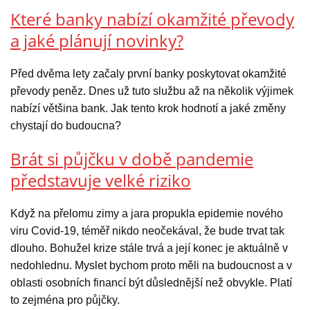
Které banky nabízí okamžité převody
a jaké plánují novinky?
Před dvěma lety začaly první banky poskytovat okamžité
převody peněz. Dnes už tuto službu až na několik výjimek
nabízí většina bank. Jak tento krok hodnotí a jaké změny
chystají do budoucna?
Brát si půjčku v době pandemie
představuje velké riziko
Když na přelomu zimy a jara propukla epidemie nového
viru Covid-19, téměř nikdo neočekával, že bude trvat tak
dlouho. Bohužel krize stále trvá a její konec je aktuálně v
nedohlednu. Myslet bychom proto měli na budoucnost a v
oblasti osobních financí být důslednější než obvykle. Platí
to zejména pro půjčky.