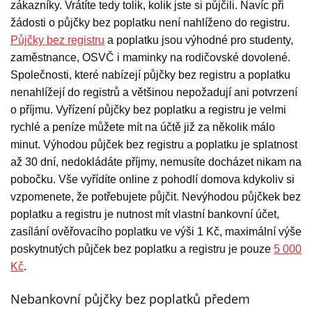
zákazníky. Vrátíte tedy tolik, kolik jste si půjčili. Navíc při
žádosti o půjčky bez poplatku není nahlíženo do registru.
Půjčky bez registru
a poplatku jsou výhodné pro studenty,
zaměstnance, OSVČ i maminky na rodičovské dovolené.
Společnosti, které nabízejí půjčky bez registru a poplatku
nenahlížejí do registrů a většinou nepožadují ani potvrzení
o příjmu. Vyřízení půjčky bez poplatku a registru je velmi
rychlé a peníze můžete mít na účtě již za několik málo
minut. Výhodou půjček bez registru a poplatku je splatnost
až 30 dní, nedokládáte příjmy, nemusíte docházet nikam na
pobočku. Vše vyřídíte online z pohodlí domova kdykoliv si
vzpomenete, že potřebujete půjčit. Nevýhodou půjčkek bez
poplatku a registru je nutnost mít vlastní bankovní účet,
zasílání ověřovacího poplatku ve výši 1 Kč, maximální výše
poskytnutých půjček bez poplatku a registru je pouze
5 000
Kč
.
Nebankovní půjčky bez poplatků předem