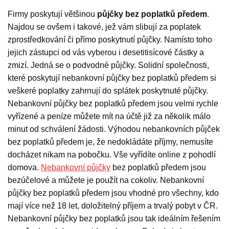
Firmy poskytují většinou
půjčky bez poplatků předem
.
Najdou se ovšem i takové, jež vám slibují za poplatek
zprostředkování či přímo poskytnutí půjčky. Namísto toho
jejich zástupci od vás vyberou i desetitisícové částky a
zmizí. Jedná se o podvodné půjčky. Solidní společnosti,
které poskytují nebankovní půjčky bez poplatků předem si
veškeré poplatky zahrnují do splátek poskytnuté půjčky.
Nebankovní půjčky bez poplatků předem jsou velmi rychle
vyřízené a peníze můžete mít na účtě již za několik málo
minut od schválení žádosti. Výhodou nebankovních půjček
bez poplatků předem je, že nedokládáte příjmy, nemusíte
docházet nikam na pobočku. Vše vyřídíte online z pohodlí
domova.
Nebankovní půjčky
bez poplatků předem jsou
bezúčelové a můžete je použít na cokoliv. Nebankovní
půjčky bez poplatků předem jsou vhodné pro všechny, kdo
mají více než 18 let, doložitelný příjem a trvalý pobyt v ČR.
Nebankovní půjčky bez poplatků jsou tak ideálním řešením