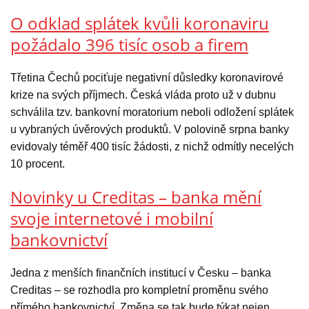
O odklad splátek kvůli koronaviru
požádalo 396 tisíc osob a firem
Třetina Čechů pociťuje negativní důsledky koronavirové
krize na svých příjmech. Česká vláda proto už v dubnu
schválila tzv. bankovní moratorium neboli odložení splátek
u vybraných úvěrových produktů. V polovině srpna banky
evidovaly téměř 400 tisíc žádosti, z nichž odmítly necelých
10 procent.
Novinky u Creditas – banka mění
svoje internetové i mobilní
bankovnictví
Jedna z menších finančních institucí v Česku – banka
Creditas – se rozhodla pro kompletní proměnu svého
přímého bankovnictví. Změna se tak bude týkat nejen