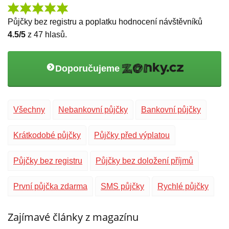
Půjčky bez registru a poplatku
hodnocení návštěvníků
4.5
/5
z
47
hlasů.
Doporučujeme
Všechny
Nebankovní půjčky
Bankovní půjčky
Krátkodobé půjčky
Půjčky před výplatou
Půjčky bez registru
Půjčky bez doložení příjmů
První půjčka zdarma
SMS půjčky
Rychlé půjčky
Zajímavé články z magazínu