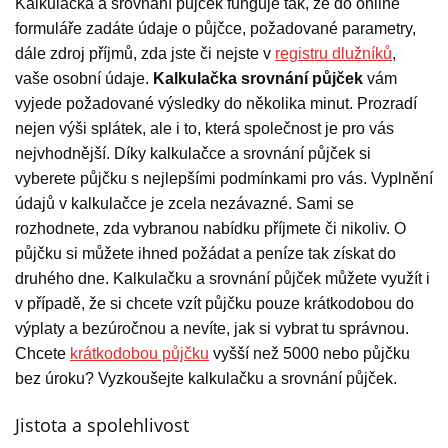
Kalkulačka a srovnání půjček funguje tak, že do online
formuláře zadáte údaje o půjčce, požadované parametry,
dále zdroj příjmů, zda jste či nejste v
registru dlužníků
,
vaše osobní údaje.
Kalkulačka srovnání půjček
vám
vyjede požadované výsledky do několika minut. Prozradí
nejen výši splátek, ale i to, která společnost je pro vás
nejvhodnější. Díky kalkulačce a srovnání půjček si
vyberete půjčku s nejlepšími podmínkami pro vás. Vyplnění
údajů v kalkulačce je zcela nezávazné. Sami se
rozhodnete, zda vybranou nabídku příjmete či nikoliv. O
půjčku si můžete ihned požádat a peníze tak získat do
druhého dne. Kalkulačku a srovnání půjček můžete využít i
v případě, že si chcete vzít půjčku pouze krátkodobou do
výplaty a bezúročnou a nevíte, jak si vybrat tu správnou.
Chcete
krátkodobou půjčku
vyšší než 5000 nebo půjčku
bez úroku? Vyzkoušejte kalkulačku a srovnání půjček.
Jistota a spolehlivost