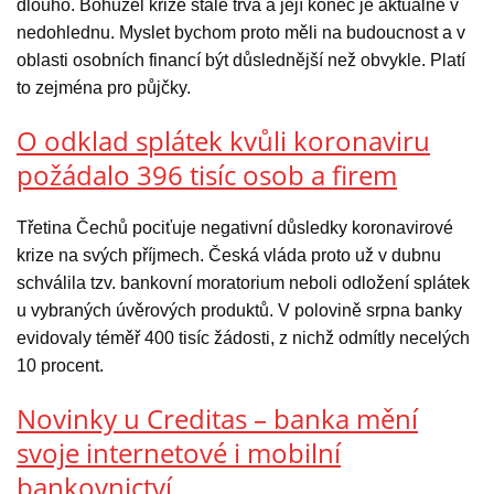
dlouho. Bohužel krize stále trvá a její konec je aktuálně v
nedohlednu. Myslet bychom proto měli na budoucnost a v
oblasti osobních financí být důslednější než obvykle. Platí
to zejména pro půjčky.
O odklad splátek kvůli koronaviru
požádalo 396 tisíc osob a firem
Třetina Čechů pociťuje negativní důsledky koronavirové
krize na svých příjmech. Česká vláda proto už v dubnu
schválila tzv. bankovní moratorium neboli odložení splátek
u vybraných úvěrových produktů. V polovině srpna banky
evidovaly téměř 400 tisíc žádosti, z nichž odmítly necelých
10 procent.
Novinky u Creditas – banka mění
svoje internetové i mobilní
bankovnictví