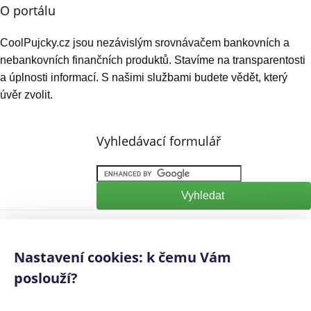
O portálu
CoolPujcky.cz jsou nezávislým srovnávačem bankovních a
nebankovních finančních produktů. Stavíme na transparentosti
a úplnosti informací. S našimi službami budete vědět, který
úvěr zvolit.
Vyhledávací formulář
Mediálním partneři:
Půjčko.cz
,
CoolPôžičky.sk
,
CoolFinance.pl
,
PrestamosFrescos.es
Nastavení cookies: k čemu Vám
Máte dotaz či připomínku? Napište nám
info@coolpujcky.cz
poslouží?
©
CoolPujcky.cz
- Rychlá Půjčka 500 Kč
Váš nezávislý odborný srovnávač půjček pro rok 2026