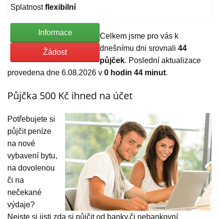
Splatnost
flexibilní
Informace
Celkem jsme pro vás k
dnešnímu dni srovnali
44
Žádost
půjček
. Poslední aktualizace
provedena dne 6.08.2026 v
0 hodin 44 minut
.
Půjčka 500 Kč ihned na účet
Potřebujete si
půjčit peníze
na nové
vybavení bytu,
na dovolenou
či na
nečekané
výdaje?
Nejste si jisti zda si půjčit od banky,či nebankovní