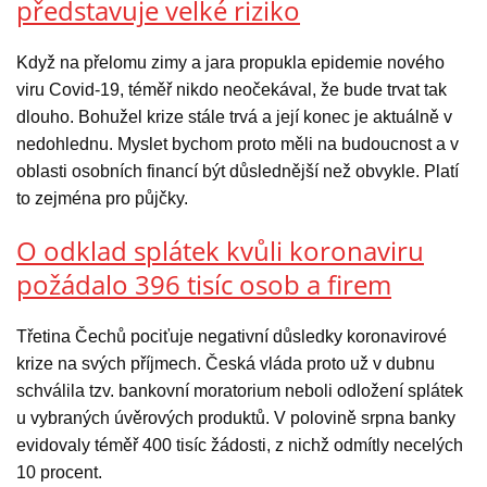
představuje velké riziko
Když na přelomu zimy a jara propukla epidemie nového
viru Covid-19, téměř nikdo neočekával, že bude trvat tak
dlouho. Bohužel krize stále trvá a její konec je aktuálně v
nedohlednu. Myslet bychom proto měli na budoucnost a v
oblasti osobních financí být důslednější než obvykle. Platí
to zejména pro půjčky.
O odklad splátek kvůli koronaviru
požádalo 396 tisíc osob a firem
Třetina Čechů pociťuje negativní důsledky koronavirové
krize na svých příjmech. Česká vláda proto už v dubnu
schválila tzv. bankovní moratorium neboli odložení splátek
u vybraných úvěrových produktů. V polovině srpna banky
evidovaly téměř 400 tisíc žádosti, z nichž odmítly necelých
10 procent.