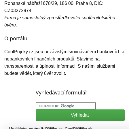
Rohanské nábřeží 678/29, 186 00, Praha 8, DIČ:
CZ03272974
Firma je samostatný zprostředkovatel spotřebitelského
úvěru.
O portálu
CoolPujcky.cz jsou nezávislým srovnávačem bankovních a
nebankovních finančních produktů. Stavíme na
transparentosti a úplnosti informací. S našimi službami
budete vědět, který úvěr zvolit.
Vyhledávací formulář
Mediálním partneři:
Půjčko.cz
,
CoolPôžičky.sk
,