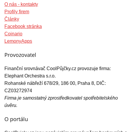
O nás - kontakty
Profily firem
Články
Facebook stránka
Coinario
LemonyApps
Provozovatel
Finanční srovnávač CoolPůjčky.cz provozuje firma:
Elephant Orchestra s.r.o.
Rohanské nábřeží 678/29, 186 00, Praha 8, DIČ:
CZ03272974
Firma je samostatný zprostředkovatel spotřebitelského
úvěru.
O portálu