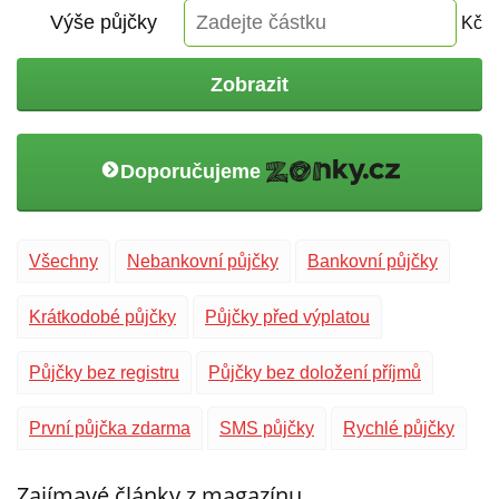
Výše půjčky
Kč
Zobrazit
Doporučujeme
Všechny
Nebankovní půjčky
Bankovní půjčky
Krátkodobé půjčky
Půjčky před výplatou
Půjčky bez registru
Půjčky bez doložení příjmů
První půjčka zdarma
SMS půjčky
Rychlé půjčky
Zajímavé články z magazínu