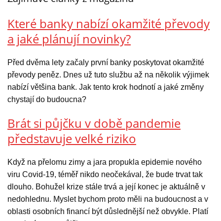
Které banky nabízí okamžité převody
a jaké plánují novinky?
Před dvěma lety začaly první banky poskytovat okamžité
převody peněz. Dnes už tuto službu až na několik výjimek
nabízí většina bank. Jak tento krok hodnotí a jaké změny
chystají do budoucna?
Brát si půjčku v době pandemie
představuje velké riziko
Když na přelomu zimy a jara propukla epidemie nového
viru Covid-19, téměř nikdo neočekával, že bude trvat tak
dlouho. Bohužel krize stále trvá a její konec je aktuálně v
nedohlednu. Myslet bychom proto měli na budoucnost a v
oblasti osobních financí být důslednější než obvykle. Platí