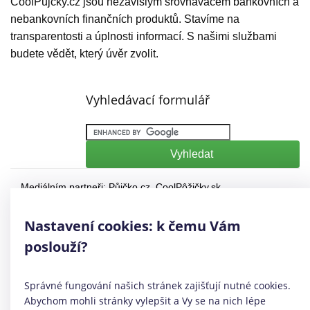
CoolPujcky.cz jsou nezávislým srovnávačem bankovních a
nebankovních finančních produktů. Stavíme na
transparentosti a úplnosti informací. S našimi službami
budete vědět, který úvěr zvolit.
Vyhledávací formulář
Mediálním partneři:
Půjčko.cz
,
CoolPôžičky.sk
,
CoolFinance.pl
,
PrestamosFrescos.es
Máte dotaz či připomínku? Napište nám
info@coolpujcky.cz
Nastavení cookies: k čemu Vám
©
CoolPujcky.cz
- Půjčka bez registračního poplatku
poslouží?
Váš nezávislý odborný srovnávač půjček pro rok 2026
Provozovatel:
Elephant Orchestra, s.r.o.
Ve spolupráci s
Úspory.cz
Správné fungování našich stránek zajišťují nutné cookies.
|
Povinně zveřejňované informace
|
Informace o řazení
Abychom mohli stránky vylepšit a Vy se na nich lépe