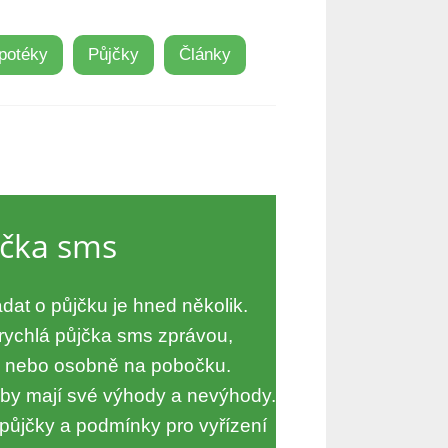
potéky
Půjčky
Články
jčka sms
dat o půjčku je hned několik.
rychlá půjčka sms zprávou,
m nebo osobně na pobočku.
oby mají své výhody a nevýhody.
půjčky a podmínky pro vyřízení