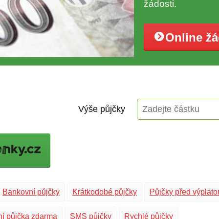
žádosti.
Online ž
Výše půjčky
Bankovní půjčky
Krátkodobé půjčky
Půjčky před výplato
ní půjčka zdarma
SMS půjčky
Rychlé půjčky