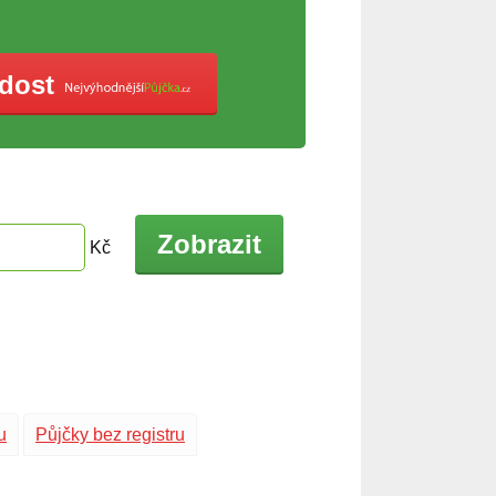
ádost
Zobrazit
Kč
u
Půjčky bez registru