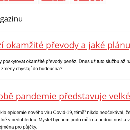
agazínu
í okamžité převody a jaké plánu
y poskytovat okamžité převody peněz. Dnes už tuto službu až na
ké změny chystají do budoucna?
době pandemie představuje velké
kla epidemie nového viru Covid-19, téměř nikdo neočekával, že
tuálně v nedohlednu. Myslet bychom proto měli na budoucnost a v 
zejména pro půjčky.