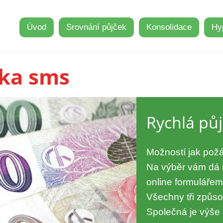
Úvod
Srovnání půjček
Konsolidace
Hy
čka sms
Rychlá pů
Možností jak požá
Na výběr vám dá 
online formuláře
Všechny tři způs
Společná je výše 