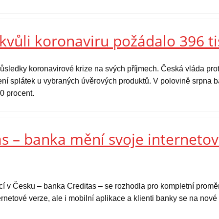
kvůli koronaviru požádalo 396 ti
ůsledky koronavirové krize na svých příjmech. Česká vláda prot
ní splátek u vybraných úvěrových produktů. V polovině srpna ba
0 procent.
s – banka mění svoje internetov
ucí v Česku – banka Creditas – se rozhodla pro kompletní prom
rnetové verze, ale i mobilní aplikace a klienti banky se na nov