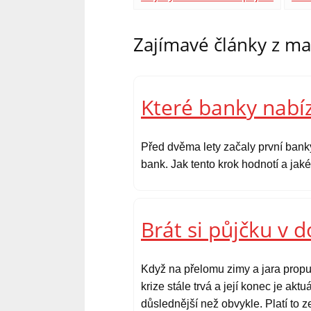
Zajímavé články z m
Které banky nabíz
Před dvěma lety začaly první bank
bank. Jak tento krok hodnotí a ja
Brát si půjčku v 
Když na přelomu zimy a jara propu
krize stále trvá a její konec je ak
důslednější než obvykle. Platí to 