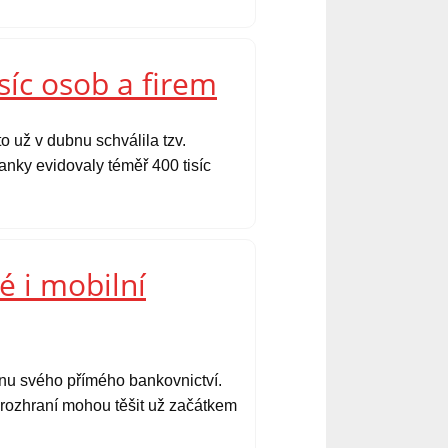
síc osob a firem
o už v dubnu schválila tzv.
nky evidovaly téměř 400 tisíc
é i mobilní
ěnu svého přímého bankovnictví.
é rozhraní mohou těšit už začátkem