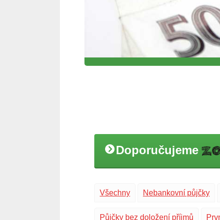
Doporučujeme
Všechny
Nebankovní půjčky
Půjčky bez doložení příjmů
Prv