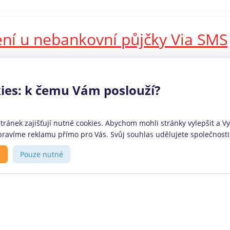
ení u nebankovní půjčky Via SMS
prošla jedna z předních rychlých mikropůjček na českém trhu
měla měsíční splatnost a nízký úvěrový rámec. Nově ale Via SMS
ies: k čemu Vám poslouží?
 nebo preferují větší volnost při způsobu splácení. Jaké konkrétní
ránek zajišťují nutné cookies. Abychom mohli stránky vylepšit a Vy 
ravíme reklamu přímo pro Vás. Svůj souhlas udělujete společnosti 
ovozovatel
O portálu
s
Pouze nutné
anční srovnávač
CoolPujcky.cz jsou nezávislým
lPůjčky.cz provozuje firma:
srovnávačem bankovních a
phant Orchestra s.r.o.
nebankovních finančních
anské nábřeží 678/29, 186
produktů. Stavíme na