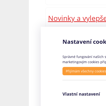
Novinky a vylepš
Zajímavou změnou v nedávné době 
pouze klasickou SMS půjčku, která 
Nastavení cook
kteří potřebují půjčit vyšší částku
půjčky Via SMS připravil?
Správné fungování našich st
marketingovým cookies přip
Rychlé odkazy
Pr
Přijímám všechny cookie
O nás - kontakty
Fin
Profily firem
Coo
Vlastní nastavení
Články
Ele
Facebook stránka
Roh