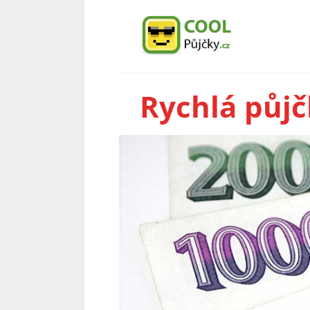
Rychlá půj