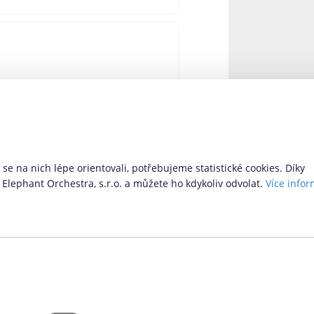
 – Via SMS. Ta doposud nabízela
 nabízí i další možnosti pro ty,
 novinky si pro nás provozovatel
se na nich lépe orientovali, potřebujeme statistické cookies. Díky
Elephant Orchestra, s.r.o. a můžete ho kdykoliv odvolat.
Více infor
Vyhledávací formulář