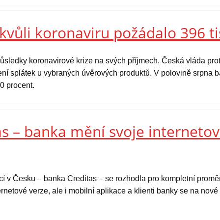
kvůli koronaviru požádalo 396 ti
ůsledky koronavirové krize na svých příjmech. Česká vláda prot
ní splátek u vybraných úvěrových produktů. V polovině srpna ba
0 procent.
s – banka mění svoje internetov
ucí v Česku – banka Creditas – se rozhodla pro kompletní prom
rnetové verze, ale i mobilní aplikace a klienti banky se na nov