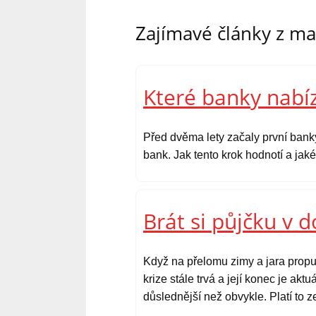
Zajímavé články z m
Které banky nabíz
Před dvěma lety začaly první bank
bank. Jak tento krok hodnotí a ja
Brát si půjčku v 
Když na přelomu zimy a jara propu
krize stále trvá a její konec je ak
důslednější než obvykle. Platí to 