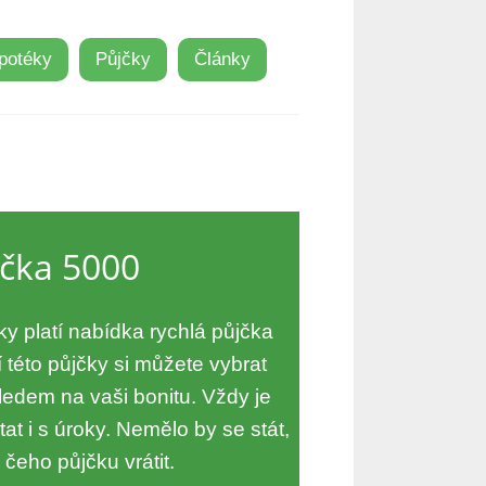
potéky
Půjčky
Články
jčka 5000
y platí nabídka rychlá půjčka
 této půjčky si můžete vybrat
hledem na vaši bonitu. Vždy je
at i s úroky. Nemělo by se stát,
čeho půjčku vrátit.