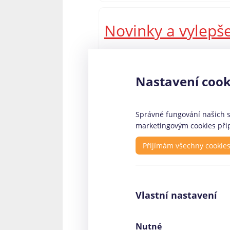
Novinky a vylepš
Zajímavou změnou v nedávné době 
pouze klasickou SMS půjčku, která 
Nastavení cook
kteří potřebují půjčit vyšší částku
půjčky Via SMS připravil?
Správné fungování našich st
marketingovým cookies přip
Rychlé odkazy
Pr
Přijímám všechny cookie
O nás - kontakty
Fin
Profily firem
Coo
Vlastní nastavení
Články
Ele
Facebook stránka
Roh
Coinario
00,
Nutné