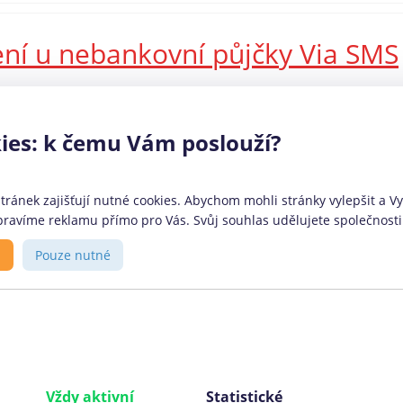
ení u nebankovní půjčky Via SMS
prošla jedna z předních rychlých mikropůjček na českém trhu
měla měsíční splatnost a nízký úvěrový rámec. Nově ale Via SMS
ies: k čemu Vám poslouží?
 nebo preferují větší volnost při způsobu splácení. Jaké konkrétní
ránek zajišťují nutné cookies. Abychom mohli stránky vylepšit a Vy 
ravíme reklamu přímo pro Vás. Svůj souhlas udělujete společnosti 
ovozovatel
O portálu
s
Pouze nutné
anční srovnávač
CoolPujcky.cz jsou nezávislým
lPůjčky.cz provozuje firma:
srovnávačem bankovních a
phant Orchestra s.r.o.
nebankovních finančních
anské nábřeží 678/29, 186
produktů. Stavíme na
 Praha 8, DIČ: CZ03272974
transparentosti a úplnosti
Vždy aktivní
Statistické