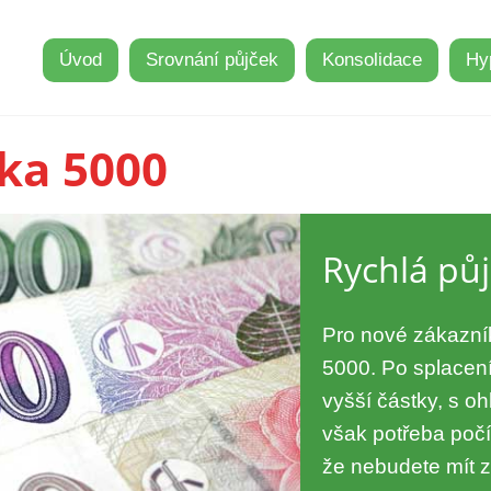
Úvod
Srovnání půjček
Konsolidace
Hy
ka 5000
Rychlá pů
Pro nové zákazník
5000. Po splacení
vyšší částky, s o
však potřeba počít
že nebudete mít z 