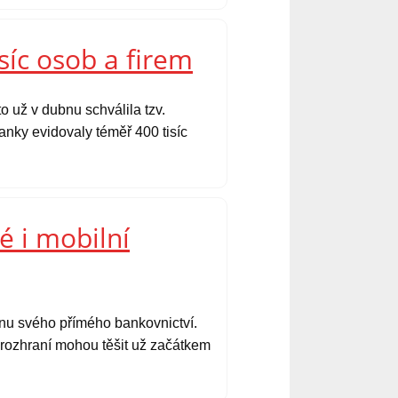
síc osob a firem
o už v dubnu schválila tzv.
nky evidovaly téměř 400 tisíc
é i mobilní
ěnu svého přímého bankovnictví.
é rozhraní mohou těšit už začátkem