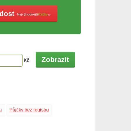
ádost
Zobrazit
Kč
u
Půjčky bez registru