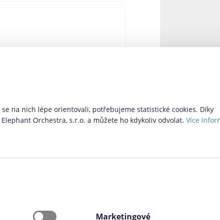
 – Via SMS. Ta doposud nabízela
 nabízí i další možnosti pro ty,
 novinky si pro nás provozovatel
se na nich lépe orientovali, potřebujeme statistické cookies. Díky
Elephant Orchestra, s.r.o. a můžete ho kdykoliv odvolat.
Více infor
Vyhledávací formulář
Marketingové