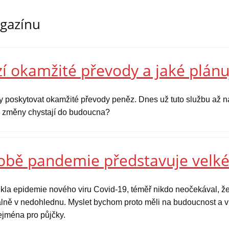
agazínu
í okamžité převody a jaké plánu
y poskytovat okamžité převody peněz. Dnes už tuto službu až na
ké změny chystají do budoucna?
době pandemie představuje velké
kla epidemie nového viru Covid-19, téměř nikdo neočekával, že
tuálně v nedohlednu. Myslet bychom proto měli na budoucnost a v 
zejména pro půjčky.