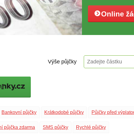
Online ž
Výše půjčky
Bankovní půjčky
Krátkodobé půjčky
Půjčky před výplato
ní půjčka zdarma
SMS půjčky
Rychlé půjčky