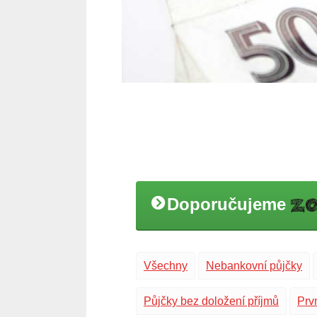
Doporučujeme
Všechny
Nebankovní půjčky
Půjčky bez doložení příjmů
Prv