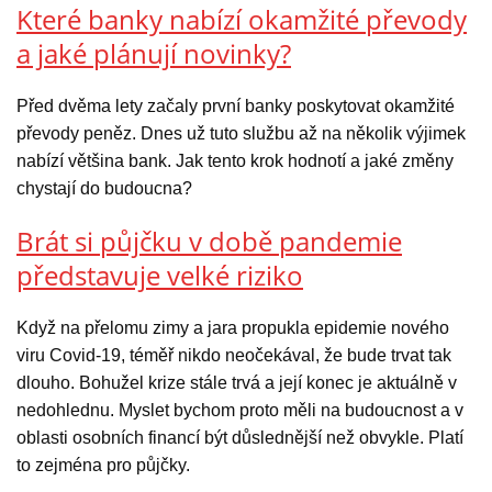
Které banky nabízí okamžité převody
a jaké plánují novinky?
Před dvěma lety začaly první banky poskytovat okamžité
převody peněz. Dnes už tuto službu až na několik výjimek
nabízí většina bank. Jak tento krok hodnotí a jaké změny
chystají do budoucna?
Brát si půjčku v době pandemie
představuje velké riziko
Když na přelomu zimy a jara propukla epidemie nového
viru Covid-19, téměř nikdo neočekával, že bude trvat tak
dlouho. Bohužel krize stále trvá a její konec je aktuálně v
nedohlednu. Myslet bychom proto měli na budoucnost a v
oblasti osobních financí být důslednější než obvykle. Platí
to zejména pro půjčky.