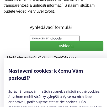
transparentosti a úplnosti informací. S našimi službami
budete vědět, který úvěr zvolit.
Vyhledávací formulář
Mediálním partneři:
Půjčko.cz
,
CoolPôžičky.sk
,
CoolFinance.pl
,
PrestamosFrescos.es
Máte dotaz či připomínku? Napište nám
info@coolpujcky.cz
Nastavení cookies: k čemu Vám
©
CoolPujcky.cz
- půjčky pro nezaměstnané do 30000
poslouží?
Váš nezávislý odborný srovnávač půjček pro rok 2026
Provozovatel:
Elephant Orchestra, s.r.o.
Ve spolupráci s
Úspory.cz
Správné fungování našich stránek zajišťují nutné cookies.
|
Povinně zveřejňované informace
|
Informace o řazení
Abychom mohli stránky vylepšit a Vy se na nich lépe
produktových nabídek
.
orientovali, potřebujeme statistické cookies. Díky