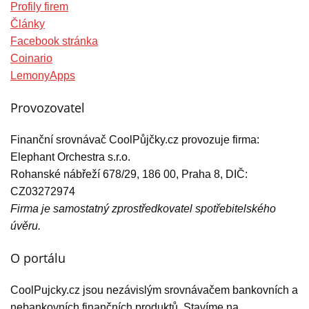
Profily firem
Články
Facebook stránka
Coinario
LemonyApps
Provozovatel
Finanční srovnávač CoolPůjčky.cz provozuje firma:
Elephant Orchestra s.r.o.
Rohanské nábřeží 678/29, 186 00, Praha 8, DIČ:
CZ03272974
Firma je samostatný zprostředkovatel spotřebitelského
úvěru.
O portálu
CoolPujcky.cz jsou nezávislým srovnávačem bankovních a
nebankovních finančních produktů. Stavíme na