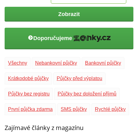
Zobrazit
Doporučujeme
Všechny
Nebankovní půjčky
Bankovní půjčky
Krátkodobé půjčky
Půjčky před výplatou
Půjčky bez registru
Půjčky bez doložení příjmů
První půjčka zdarma
SMS půjčky
Rychlé půjčky
Zajímavé články z magazínu