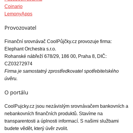
Coinario
LemonyApps
Provozovatel
Finanční srovnávač CoolPůjčky.cz provozuje firma:
Elephant Orchestra s.r.o.
Rohanské nábřeží 678/29, 186 00, Praha 8, DIČ:
CZ03272974
Firma je samostatný zprostředkovatel spotřebitelského
úvěru.
O portálu
CoolPujcky.cz jsou nezávislým srovnávačem bankovních a
nebankovních finančních produktů. Stavíme na
transparentosti a úplnosti informací. S našimi službami
budete vědět, který úvěr zvolit.