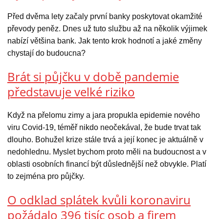
Před dvěma lety začaly první banky poskytovat okamžité
převody peněz. Dnes už tuto službu až na několik výjimek
nabízí většina bank. Jak tento krok hodnotí a jaké změny
chystají do budoucna?
Brát si půjčku v době pandemie
představuje velké riziko
Když na přelomu zimy a jara propukla epidemie nového
viru Covid-19, téměř nikdo neočekával, že bude trvat tak
dlouho. Bohužel krize stále trvá a její konec je aktuálně v
nedohlednu. Myslet bychom proto měli na budoucnost a v
oblasti osobních financí být důslednější než obvykle. Platí
to zejména pro půjčky.
O odklad splátek kvůli koronaviru
požádalo 396 tisíc osob a firem