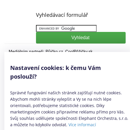
Vyhledávací formulář
Mediálním partneři:
Půjčko.cz
,
CoolPôžičky.sk
,
CoolFinance.pl
,
PrestamosFrescos.es
Máte dotaz či připomínku? Napište nám
info@coolpujcky.cz
Nastavení cookies: k čemu Vám
©
CoolPujcky.cz
- Půjčky online ihned na účet
poslouží?
Váš nezávislý odborný srovnávač půjček pro rok 2026
Provozovatel:
Elephant Orchestra, s.r.o.
Ve spolupráci s
Úspory.cz
Správné fungování našich stránek zajišťují nutné cookies.
|
Povinně zveřejňované informace
|
Informace o řazení
Abychom mohli stránky vylepšit a Vy se na nich lépe
produktových nabídek
.
orientovali, potřebujeme statistické cookies. Díky
marketingovým cookies připravíme reklamu přímo pro Vás.
Svůj souhlas udělujete společnosti Elephant Orchestra, s.r.o.
a můžete ho kdykoliv odvolat.
Více informací