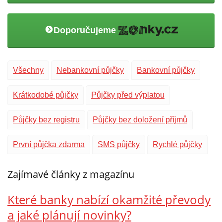
Doporučujeme
Všechny
Nebankovní půjčky
Bankovní půjčky
Krátkodobé půjčky
Půjčky před výplatou
Půjčky bez registru
Půjčky bez doložení příjmů
První půjčka zdarma
SMS půjčky
Rychlé půjčky
Zajímavé články z magazínu
Které banky nabízí okamžité převody
a jaké plánují novinky?