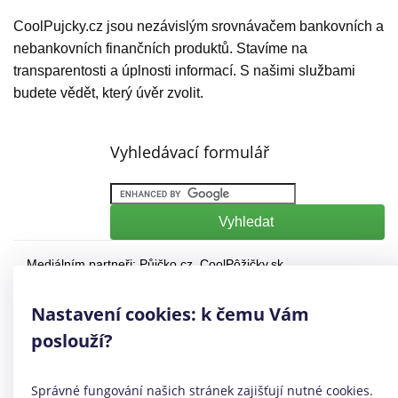
CoolPujcky.cz jsou nezávislým srovnávačem bankovních a
nebankovních finančních produktů. Stavíme na
transparentosti a úplnosti informací. S našimi službami
budete vědět, který úvěr zvolit.
Vyhledávací formulář
Mediálním partneři:
Půjčko.cz
,
CoolPôžičky.sk
,
CoolFinance.pl
,
PrestamosFrescos.es
Máte dotaz či připomínku? Napište nám
info@coolpujcky.cz
Nastavení cookies: k čemu Vám
©
CoolPujcky.cz
- Půjčky online
poslouží?
Váš nezávislý odborný srovnávač půjček pro rok 2026
Provozovatel:
Elephant Orchestra, s.r.o.
Ve spolupráci s
Úspory.cz
Správné fungování našich stránek zajišťují nutné cookies.