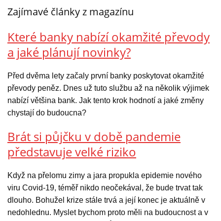
Zajímavé články z magazínu
Které banky nabízí okamžité převody
a jaké plánují novinky?
Před dvěma lety začaly první banky poskytovat okamžité
převody peněz. Dnes už tuto službu až na několik výjimek
nabízí většina bank. Jak tento krok hodnotí a jaké změny
chystají do budoucna?
Brát si půjčku v době pandemie
představuje velké riziko
Když na přelomu zimy a jara propukla epidemie nového
viru Covid-19, téměř nikdo neočekával, že bude trvat tak
dlouho. Bohužel krize stále trvá a její konec je aktuálně v
nedohlednu. Myslet bychom proto měli na budoucnost a v