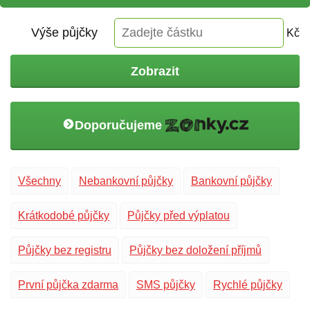
Výše půjčky
Kč
Zobrazit
Doporučujeme
Všechny
Nebankovní půjčky
Bankovní půjčky
Krátkodobé půjčky
Půjčky před výplatou
Půjčky bez registru
Půjčky bez doložení příjmů
První půjčka zdarma
SMS půjčky
Rychlé půjčky