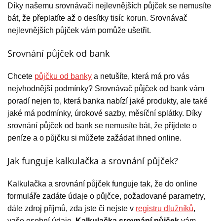
Díky našemu srovnávači nejlevnějších půjček se nemusíte
bát, že přeplatíte až o desítky tisíc korun. Srovnávač
nejlevnějších půjček vám pomůže ušetřit.
Srovnání půjček od bank
Chcete
půjčku od banky
a netušíte, která má pro vás
nejvhodnější podmínky? Srovnávač půjček od bank vám
poradí nejen to, která banka nabízí jaké produkty, ale také
jaké má podmínky, úrokové sazby, měsíční splátky. Díky
srovnání půjček od bank se nemusíte bát, že příjdete o
peníze a o půjčku si můžete zažádat ihned online.
Jak funguje kalkulačka a srovnání půjček?
Kalkulačka a srovnání půjček funguje tak, že do online
formuláře zadáte údaje o půjčce, požadované parametry,
dále zdroj příjmů, zda jste či nejste v
registru dlužníků
,
vaše osobní údaje.
Kalkulačka srovnání půjček
vám