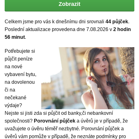
Zobrazit
Celkem jsme pro vás k dnešnímu dni srovnali
44 půjček
.
Poslední aktualizace provedena dne 7.08.2026 v
2 hodin
56 minut
.
Potřebujete si
půjčit peníze
na nové
vybavení bytu,
na dovolenou
či na
nečekané
výdaje?
Nejste si jisti zda si půjčit od banky,či nebankovní
společnosti?
Porovnání půjček
a úvěrů je v případě, že
uvažujete o úvěru téměř nezbytné. Porovnání půjček a
úvěrů vám pomůže v případě, že neznáte podmínky pro