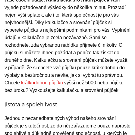
vyjede požadované výsledky do několika minut. Prozradí
nejen výši splátek, ale i to, která společnost je pro vás
nejvhodnější. Díky kalkulačce a srovnání půjček si
vyberete půjčku s nejlepšími podmínkami pro vás. Vyplnění
údajů v kalkulačce je zcela nezávazné. Sami se
rozhodnete, zda vybranou nabídku příjmete či nikoliv. O
půjčku si můžete ihned požádat a peníze tak získat do
druhého dne. Kalkulačku a srovnání půjček můžete využít i
v případě, že si chcete vzít půjčku pouze krátkodobou do
výplaty a bezúročnou a nevíte, jak si vybrat tu správnou.
Chcete
krátkodobou půjčku
vyšší než 5000 nebo půjčku
bez úroku? Vyzkoušejte kalkulačku a srovnání půjček.
Jistota a spolehlivost
Jednou z nezanedbatelných výhod našeho srovnání
půjček je skutečnost, ze do něj zařazujeme pouze naprosto
spolehlivé a důkladně prověřené společnosti, u kterých je