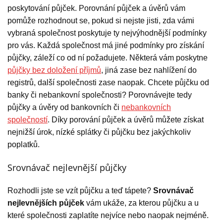
poskytování půjček. Porovnání půjček a úvěrů vám
pomůže rozhodnout se, pokud si nejste jisti, zda vámi
vybraná společnost poskytuje ty nejvýhodnější podmínky
pro vás. Každá společnost má jiné podmínky pro získání
půjčky, záleží co od ní požadujete. Některá vám poskytne
půjčky bez doložení příjmů
, jiná zase bez nahlížení do
registrů, další společnosti zase naopak. Chcete půjčku od
banky či nebankovní společnosti? Porovnávejte tedy
půjčky a úvěry od bankovních či
nebankovních
společností
. Díky porování půjček a úvěrů můžete získat
nejnižší úrok, nízké splátky či půjčku bez jakýchkoliv
poplatků.
Srovnávač nejlevnější půjčky
Rozhodli jste se vzít půjčku a teď tápete?
Srovnávač
nejlevnějších půjček
vám ukáže, za kterou půjčku a u
které společnosti zaplatíte nejvíce nebo naopak nejméně.