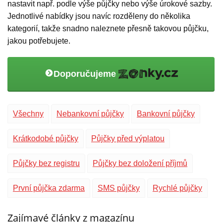
nastavit např. podle výše půjčky nebo výše úrokové sazby.
Jednotlivé nabídky jsou navíc rozděleny do několika
kategorií, takže snadno naleznete přesně takovou půjčku,
jakou potřebujete.
Doporučujeme
Všechny
Nebankovní půjčky
Bankovní půjčky
Krátkodobé půjčky
Půjčky před výplatou
Půjčky bez registru
Půjčky bez doložení příjmů
První půjčka zdarma
SMS půjčky
Rychlé půjčky
Zajímavé články z magazínu