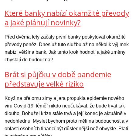
Které banky nabízí okamžité převody
a jaké plánují novinky?
Před dvěma lety začaly první banky poskytovat okamžité
převody peněz. Dnes už tuto službu až na několik výjimek
nabízí většina bank. Jak tento krok hodnotí a jaké změny
chystají do budoucna?
Brát si půjčku v době pandemie
představuje velké riziko
Když na přelomu zimy a jara propukla epidemie nového
viru Covid-19, téměř nikdo neočekával, že bude trvat tak
dlouho. Bohužel krize stále trvá a její konec je aktuálně v
nedohlednu. Myslet bychom proto měli na budoucnost a v
oblasti osobních financí být důslednější než obvykle. Platí