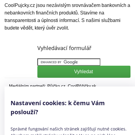
CoolPujcky.cz jsou nezávislým srovnávačem bankovních a
nebankovních finančních produktů. Stavíme na
transparentosti a úplnosti informací. S našimi službami
budete vědět, který úvěr zvolit.
Vyhledávací formulář
Mediálním partneři:
Půjčko.cz
,
CoolPôžičky.sk
,
CoolFinance.pl
,
PrestamosFrescos.es
Máte dotaz či připomínku? Napište nám
info@coolpujcky.cz
Nastavení cookies: k čemu Vám
©
CoolPujcky.cz
- Půjčky bez registru Ostrava
poslouží?
Váš nezávislý odborný srovnávač půjček pro rok 2026
Provozovatel:
Elephant Orchestra, s.r.o.
Ve spolupráci s
Úspory.cz
Správné fungování našich stránek zajišťují nutné cookies.
|
Povinně zveřejňované informace
|
Informace o řazení