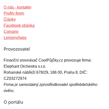
O nás - kontakty
Profily firem
Články
Facebook stránka
Coinario
LemonyApps
Provozovatel
Finanční srovnávač CoolPůjčky.cz provozuje firma:
Elephant Orchestra s.r.o.
Rohanské nábřeží 678/29, 186 00, Praha 8, DIČ:
CZ03272974
Firma je samostatný zprostředkovatel spotřebitelského
úvěru.
O portálu