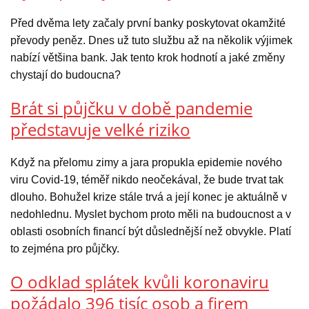
Před dvěma lety začaly první banky poskytovat okamžité
převody peněz. Dnes už tuto službu až na několik výjimek
nabízí většina bank. Jak tento krok hodnotí a jaké změny
chystají do budoucna?
Brát si půjčku v době pandemie
představuje velké riziko
Když na přelomu zimy a jara propukla epidemie nového
viru Covid-19, téměř nikdo neočekával, že bude trvat tak
dlouho. Bohužel krize stále trvá a její konec je aktuálně v
nedohlednu. Myslet bychom proto měli na budoucnost a v
oblasti osobních financí být důslednější než obvykle. Platí
to zejména pro půjčky.
O odklad splátek kvůli koronaviru
požádalo 396 tisíc osob a firem