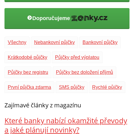
Doporučujeme
Všechny
Nebankovní půjčky
Bankovní půjčky
Krátkodobé půjčky
Půjčky před výplatou
Půjčky bez registru
Půjčky bez doložení příjmů
První půjčka zdarma
SMS půjčky
Rychlé půjčky
Zajímavé články z magazínu
Které banky nabízí okamžité převody
a jaké plánují novinky?