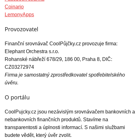
Coinario
LemonyApps
Provozovatel
Finanční srovnávač CoolPůjčky.cz provozuje firma:
Elephant Orchestra s.r.o.
Rohanské nábřeží 678/29, 186 00, Praha 8, DIČ:
CZ03272974
Firma je samostatný zprostředkovatel spotřebitelského
úvěru.
O portálu
CoolPujcky.cz jsou nezávislým srovnávačem bankovních a
nebankovních finančních produktů. Stavíme na
transparentosti a úplnosti informací. S našimi službami
budete vědět, který úvěr zvolit.