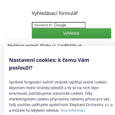
Vyhledávací formulář
Mediálním partneři:
Půjčko.cz
,
CoolPôžičky.sk
,
CoolFinance.pl
,
PrestamosFrescos.es
Máte dotaz či připomínku? Napište nám
info@coolpujcky.cz
Nastavení cookies: k čemu Vám
©
CoolPujcky.cz
- Půjčky bez potvrzení příjmu
poslouží?
Váš nezávislý odborný srovnávač půjček pro rok 2026
Provozovatel:
Elephant Orchestra, s.r.o.
Ve spolupráci s
Úspory.cz
Správné fungování našich stránek zajišťují nutné cookies.
|
Povinně zveřejňované informace
|
Informace o řazení
Abychom mohli stránky vylepšit a Vy se na nich lépe
produktových nabídek
.
orientovali, potřebujeme statistické cookies. Díky
marketingovým cookies připravíme reklamu přímo pro Vás.
Svůj souhlas udělujete společnosti Elephant Orchestra, s.r.o.
a můžete ho kdykoliv odvolat.
Více informací