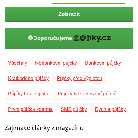
Zobrazit
Doporučujeme
Všechny
Nebankovní půjčky
Bankovní půjčky
Krátkodobé půjčky
Půjčky před výplatou
Půjčky bez registru
Půjčky bez doložení příjmů
První půjčka zdarma
SMS půjčky
Rychlé půjčky
Zajímavé články z magazínu