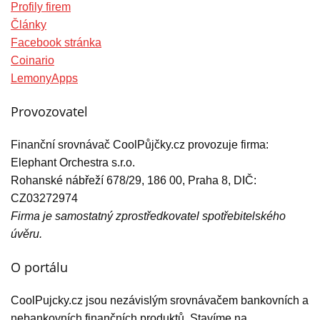
Profily firem
Články
Facebook stránka
Coinario
LemonyApps
Provozovatel
Finanční srovnávač CoolPůjčky.cz provozuje firma:
Elephant Orchestra s.r.o.
Rohanské nábřeží 678/29, 186 00, Praha 8, DIČ:
CZ03272974
Firma je samostatný zprostředkovatel spotřebitelského
úvěru.
O portálu
CoolPujcky.cz jsou nezávislým srovnávačem bankovních a
nebankovních finančních produktů. Stavíme na