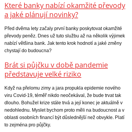
Které banky nabízí okamžité převody
a jaké plánují novinky?
Před dvěma lety začaly první banky poskytovat okamžité
převody peněz. Dnes už tuto službu až na několik výjimek
nabízí většina bank. Jak tento krok hodnotí a jaké změny
chystají do budoucna?
Brát si půjčku v době pandemie
představuje velké riziko
Když na přelomu zimy a jara propukla epidemie nového
viru Covid-19, téměř nikdo neočekával, že bude trvat tak
dlouho. Bohužel krize stále trvá a její konec je aktuálně v
nedohlednu. Myslet bychom proto měli na budoucnost a v
oblasti osobních financí být důslednější než obvykle. Platí
to zejména pro půjčky.