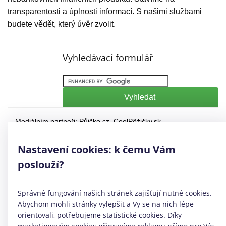
transparentosti a úplnosti informací. S našimi službami
budete vědět, který úvěr zvolit.
Vyhledávací formulář
Mediálním partneři:
Půjčko.cz
,
CoolPôžičky.sk
,
CoolFinance.pl
,
PrestamosFrescos.es
Máte dotaz či připomínku? Napište nám
info@coolpujcky.cz
Nastavení cookies: k čemu Vám
©
CoolPujcky.cz
- Půjčky bez potvrzení o příjmu
poslouží?
Váš nezávislý odborný srovnávač půjček pro rok 2026
Provozovatel:
Elephant Orchestra, s.r.o.
Ve spolupráci s
Úspory.cz
Správné fungování našich stránek zajišťují nutné cookies.
|
Povinně zveřejňované informace
|
Informace o řazení
Abychom mohli stránky vylepšit a Vy se na nich lépe
produktových nabídek
.
orientovali, potřebujeme statistické cookies. Díky