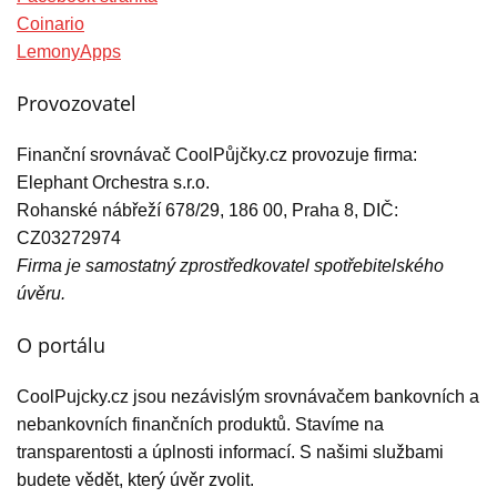
Coinario
LemonyApps
Provozovatel
Finanční srovnávač CoolPůjčky.cz provozuje firma:
Elephant Orchestra s.r.o.
Rohanské nábřeží 678/29, 186 00, Praha 8, DIČ:
CZ03272974
Firma je samostatný zprostředkovatel spotřebitelského
úvěru.
O portálu
CoolPujcky.cz jsou nezávislým srovnávačem bankovních a
nebankovních finančních produktů. Stavíme na
transparentosti a úplnosti informací. S našimi službami
budete vědět, který úvěr zvolit.