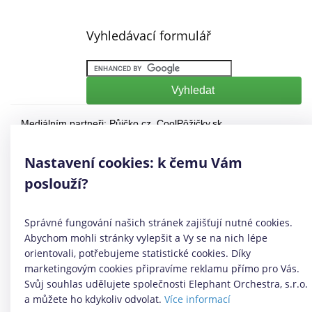
Vyhledávací formulář
Mediálním partneři:
Půjčko.cz
,
CoolPôžičky.sk
,
CoolFinance.pl
,
PrestamosFrescos.es
Máte dotaz či připomínku? Napište nám
info@coolpujcky.cz
Nastavení cookies: k čemu Vám
©
CoolPujcky.cz
- Půjčka online do 10 min
poslouží?
Váš nezávislý odborný srovnávač půjček pro rok 2026
Provozovatel:
Elephant Orchestra, s.r.o.
Ve spolupráci s
Úspory.cz
Správné fungování našich stránek zajišťují nutné cookies.
|
Povinně zveřejňované informace
|
Informace o řazení
Abychom mohli stránky vylepšit a Vy se na nich lépe
produktových nabídek
.
orientovali, potřebujeme statistické cookies. Díky
marketingovým cookies připravíme reklamu přímo pro Vás.
Svůj souhlas udělujete společnosti Elephant Orchestra, s.r.o.
a můžete ho kdykoliv odvolat.
Více informací