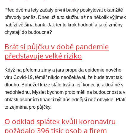
Před dvěma lety začaly první banky poskytovat okamžité
převody peněz. Dnes už tuto službu až na několik výjimek
nabízí většina bank. Jak tento krok hodnotí a jaké změny
chystají do budoucna?
Brát si půjčku v době pandemie
představuje velké riziko
Když na přelomu zimy a jara propukla epidemie nového
viru Covid-19, téměř nikdo neočekával, že bude trvat tak
dlouho. Bohužel krize stále trvá a její konec je aktuálně v
nedohlednu. Myslet bychom proto měli na budoucnost a v
oblasti osobních financí být důslednější než obvykle. Platí
to zejména pro půjčky.
O odklad splátek kvůli koronaviru
požádalo 396 tisíc osob a firem