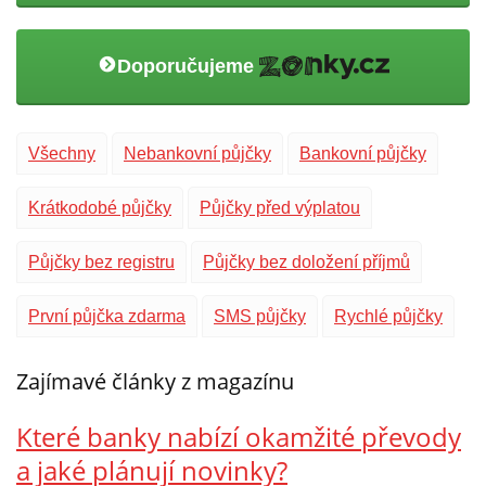
Doporučujeme
Všechny
Nebankovní půjčky
Bankovní půjčky
Krátkodobé půjčky
Půjčky před výplatou
Půjčky bez registru
Půjčky bez doložení příjmů
První půjčka zdarma
SMS půjčky
Rychlé půjčky
Zajímavé články z magazínu
Které banky nabízí okamžité převody
a jaké plánují novinky?