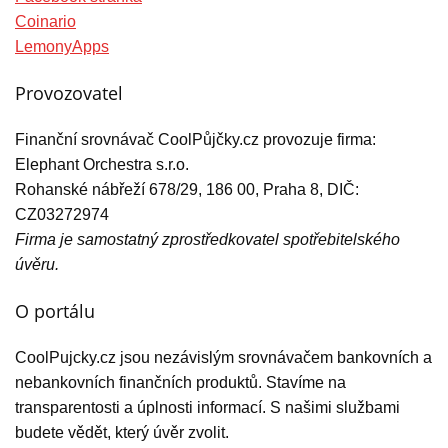
Coinario
LemonyApps
Provozovatel
Finanční srovnávač CoolPůjčky.cz provozuje firma:
Elephant Orchestra s.r.o.
Rohanské nábřeží 678/29, 186 00, Praha 8, DIČ:
CZ03272974
Firma je samostatný zprostředkovatel spotřebitelského
úvěru.
O portálu
CoolPujcky.cz jsou nezávislým srovnávačem bankovních a
nebankovních finančních produktů. Stavíme na
transparentosti a úplnosti informací. S našimi službami
budete vědět, který úvěr zvolit.