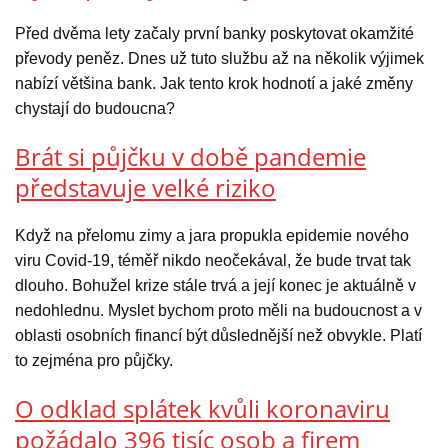
Před dvěma lety začaly první banky poskytovat okamžité
převody peněz. Dnes už tuto službu až na několik výjimek
nabízí většina bank. Jak tento krok hodnotí a jaké změny
chystají do budoucna?
Brát si půjčku v době pandemie
představuje velké riziko
Když na přelomu zimy a jara propukla epidemie nového
viru Covid-19, téměř nikdo neočekával, že bude trvat tak
dlouho. Bohužel krize stále trvá a její konec je aktuálně v
nedohlednu. Myslet bychom proto měli na budoucnost a v
oblasti osobních financí být důslednější než obvykle. Platí
to zejména pro půjčky.
O odklad splátek kvůli koronaviru
požádalo 396 tisíc osob a firem