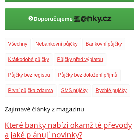
Doporučujeme
Všechny
Nebankovní půjčky
Bankovní půjčky
Krátkodobé půjčky
Půjčky před výplatou
Půjčky bez registru
Půjčky bez doložení příjmů
První půjčka zdarma
SMS půjčky
Rychlé půjčky
Zajímavé články z magazínu
Které banky nabízí okamžité převody
a jaké plánují novinky?