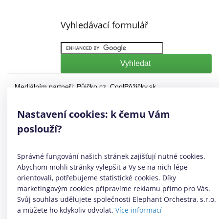
Vyhledávací formulář
Mediálním partneři:
Půjčko.cz
,
CoolPôžičky.sk
,
CoolFinance.pl
,
PrestamosFrescos.es
Máte dotaz či připomínku? Napište nám
info@coolpujcky.cz
Nastavení cookies: k čemu Vám
©
CoolPujcky.cz
- Půjčka na OP bez registru
poslouží?
Váš nezávislý odborný srovnávač půjček pro rok 2026
Provozovatel:
Elephant Orchestra, s.r.o.
Ve spolupráci s
Úspory.cz
Správné fungování našich stránek zajišťují nutné cookies.
|
Povinně zveřejňované informace
|
Informace o řazení
Abychom mohli stránky vylepšit a Vy se na nich lépe
produktových nabídek
.
orientovali, potřebujeme statistické cookies. Díky
marketingovým cookies připravíme reklamu přímo pro Vás.
Svůj souhlas udělujete společnosti Elephant Orchestra, s.r.o.
a můžete ho kdykoliv odvolat.
Více informací