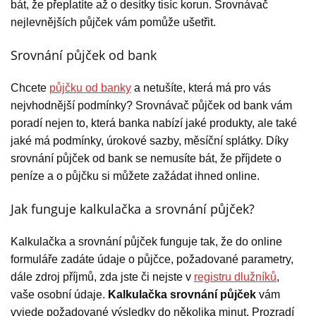
bát, že přeplatíte až o desítky tisíc korun. Srovnávač
nejlevnějších půjček vám pomůže ušetřit.
Srovnání půjček od bank
Chcete
půjčku od banky
a netušíte, která má pro vás
nejvhodnější podmínky? Srovnávač půjček od bank vám
poradí nejen to, která banka nabízí jaké produkty, ale také
jaké má podmínky, úrokové sazby, měsíční splátky. Díky
srovnání půjček od bank se nemusíte bát, že příjdete o
peníze a o půjčku si můžete zažádat ihned online.
Jak funguje kalkulačka a srovnání půjček?
Kalkulačka a srovnání půjček funguje tak, že do online
formuláře zadáte údaje o půjčce, požadované parametry,
dále zdroj příjmů, zda jste či nejste v
registru dlužníků
,
vaše osobní údaje.
Kalkulačka srovnání půjček
vám
vyjede požadované výsledky do několika minut. Prozradí