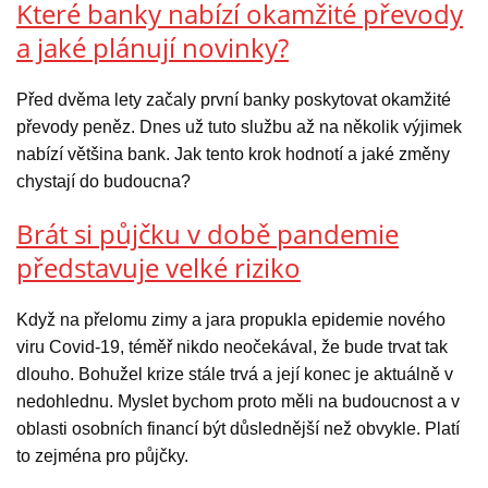
Které banky nabízí okamžité převody
a jaké plánují novinky?
Před dvěma lety začaly první banky poskytovat okamžité
převody peněz. Dnes už tuto službu až na několik výjimek
nabízí většina bank. Jak tento krok hodnotí a jaké změny
chystají do budoucna?
Brát si půjčku v době pandemie
představuje velké riziko
Když na přelomu zimy a jara propukla epidemie nového
viru Covid-19, téměř nikdo neočekával, že bude trvat tak
dlouho. Bohužel krize stále trvá a její konec je aktuálně v
nedohlednu. Myslet bychom proto měli na budoucnost a v
oblasti osobních financí být důslednější než obvykle. Platí
to zejména pro půjčky.