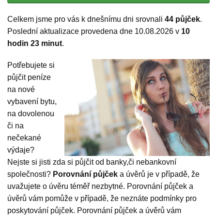
Celkem jsme pro vás k dnešnímu dni srovnali
44 půjček
.
Poslední aktualizace provedena dne 10.08.2026 v
10
hodin 23 minut
.
Potřebujete si
půjčit peníze
na nové
vybavení bytu,
na dovolenou
či na
nečekané
výdaje?
Nejste si jisti zda si půjčit od banky,či nebankovní
společnosti?
Porovnání půjček
a úvěrů je v případě, že
uvažujete o úvěru téměř nezbytné. Porovnání půjček a
úvěrů vám pomůže v případě, že neznáte podmínky pro
poskytování půjček. Porovnání půjček a úvěrů vám