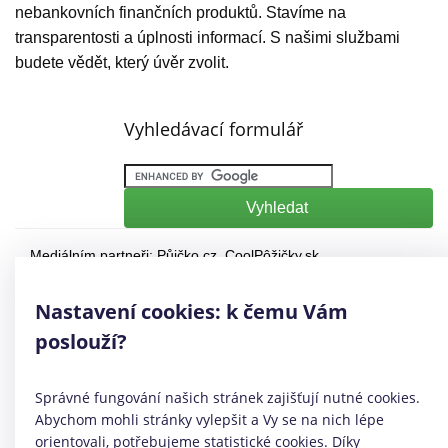
nebankovních finančních produktů. Stavíme na
transparentosti a úplnosti informací. S našimi službami
budete vědět, který úvěr zvolit.
Vyhledávací formulář
Mediálním partneři:
Půjčko.cz
,
CoolPôžičky.sk
,
CoolFinance.pl
,
PrestamosFrescos.es
Máte dotaz či připomínku? Napište nám
info@coolpujcky.cz
Nastavení cookies: k čemu Vám
©
CoolPujcky.cz
- Půjčka na 5 let
poslouží?
Váš nezávislý odborný srovnávač půjček pro rok 2026
Provozovatel:
Elephant Orchestra, s.r.o.
Ve spolupráci s
Úspory.cz
Správné fungování našich stránek zajišťují nutné cookies.
|
Povinně zveřejňované informace
|
Informace o řazení
Abychom mohli stránky vylepšit a Vy se na nich lépe
produktových nabídek
.
orientovali, potřebujeme statistické cookies. Díky