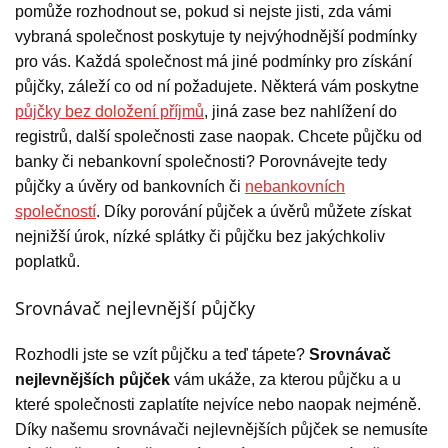
pomůže rozhodnout se, pokud si nejste jisti, zda vámi
vybraná společnost poskytuje ty nejvýhodnější podmínky
pro vás. Každá společnost má jiné podmínky pro získání
půjčky, záleží co od ní požadujete. Některá vám poskytne
půjčky bez doložení příjmů
, jiná zase bez nahlížení do
registrů, další společnosti zase naopak. Chcete půjčku od
banky či nebankovní společnosti? Porovnávejte tedy
půjčky a úvěry od bankovních či
nebankovních
společností
. Díky porování půjček a úvěrů můžete získat
nejnižší úrok, nízké splátky či půjčku bez jakýchkoliv
poplatků.
Srovnávač nejlevnější půjčky
Rozhodli jste se vzít půjčku a teď tápete?
Srovnávač
nejlevnějších půjček
vám ukáže, za kterou půjčku a u
které společnosti zaplatíte nejvíce nebo naopak nejméně.
Díky našemu srovnávači nejlevnějších půjček se nemusíte