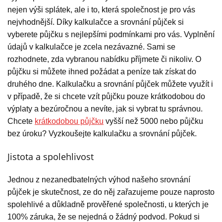
nejen výši splátek, ale i to, která společnost je pro vás
nejvhodnější. Díky kalkulačce a srovnání půjček si
vyberete půjčku s nejlepšími podmínkami pro vás. Vyplnění
údajů v kalkulačce je zcela nezávazné. Sami se
rozhodnete, zda vybranou nabídku příjmete či nikoliv. O
půjčku si můžete ihned požádat a peníze tak získat do
druhého dne. Kalkulačku a srovnání půjček můžete využít i
v případě, že si chcete vzít půjčku pouze krátkodobou do
výplaty a bezúročnou a nevíte, jak si vybrat tu správnou.
Chcete
krátkodobou půjčku
vyšší než 5000 nebo půjčku
bez úroku? Vyzkoušejte kalkulačku a srovnání půjček.
Jistota a spolehlivost
Jednou z nezanedbatelných výhod našeho srovnání
půjček je skutečnost, ze do něj zařazujeme pouze naprosto
spolehlivé a důkladně prověřené společnosti, u kterých je
100% záruka, že se nejedná o žádný podvod. Pokud si