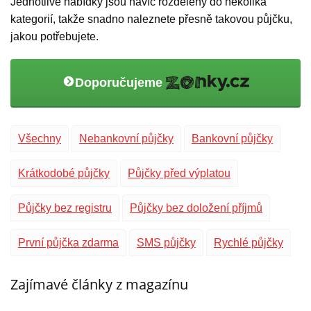
Jednotlivé nabídky jsou navíc rozděleny do několika
kategorií, takže snadno naleznete přesně takovou půjčku,
jakou potřebujete.
Doporučujeme
Všechny
Nebankovní půjčky
Bankovní půjčky
Krátkodobé půjčky
Půjčky před výplatou
Půjčky bez registru
Půjčky bez doložení příjmů
První půjčka zdarma
SMS půjčky
Rychlé půjčky
Zajímavé články z magazínu