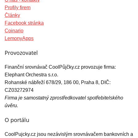
Profily firem
Články
Facebook stránka
Coinario
LemonyApps
Provozovatel
Finanční srovnávač CoolPůjčky.cz provozuje firma:
Elephant Orchestra s.r.o.
Rohanské nábřeží 678/29, 186 00, Praha 8, DIČ:
CZ03272974
Firma je samostatný zprostředkovatel spotřebitelského
úvěru.
O portálu
CoolPujcky.cz jsou nezávislým srovnávačem bankovních a