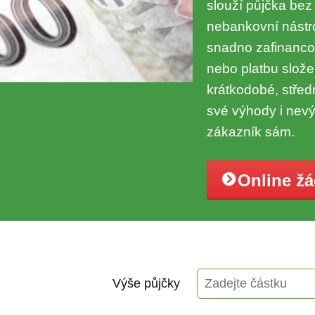
slouží půjčka bez
nebankovní nástro
snadno zafinanco
nebo platbu složen
krátkodobé, stře
své výhody i nevý
zákazník sám.
Online ž
Výše půjčky