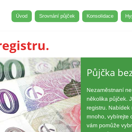
Úvod
Srovnání půjček
Konsolidace
Hy
registru.
Půjčka bez
Nezaměstnaní neb
několika půjček. 
registru. Nabídek 
mnoho, vybírejte 
vám pomůže vybra