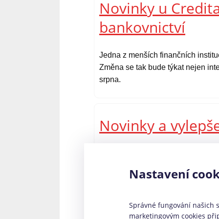
Novinky u Credita
bankovnictví
Jedna z menších finančních instit
Změna se tak bude týkat nejen inte
srpna.
Novinky a vylepš
Zajímavou změnou v nedávné době 
pouze klasickou SMS půjčku, která 
Nastavení cook
kteří potřebují půjčit vyšší částku
půjčky Via SMS připravil?
Správné fungování našich st
marketingovým cookies přip