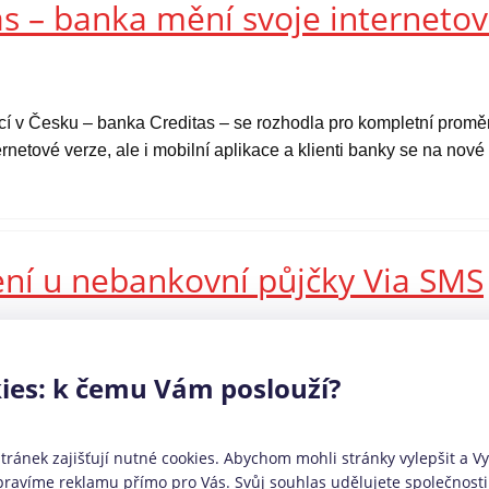
s – banka mění svoje internetov
ucí v Česku – banka Creditas – se rozhodla pro kompletní prom
rnetové verze, ale i mobilní aplikace a klienti banky se na nov
ení u nebankovní půjčky Via SMS
prošla jedna z předních rychlých mikropůjček na českém trhu
měla měsíční splatnost a nízký úvěrový rámec. Nově ale Via SMS
ies: k čemu Vám poslouží?
 nebo preferují větší volnost při způsobu splácení. Jaké konkrétní
ránek zajišťují nutné cookies. Abychom mohli stránky vylepšit a Vy 
ravíme reklamu přímo pro Vás. Svůj souhlas udělujete společnosti 