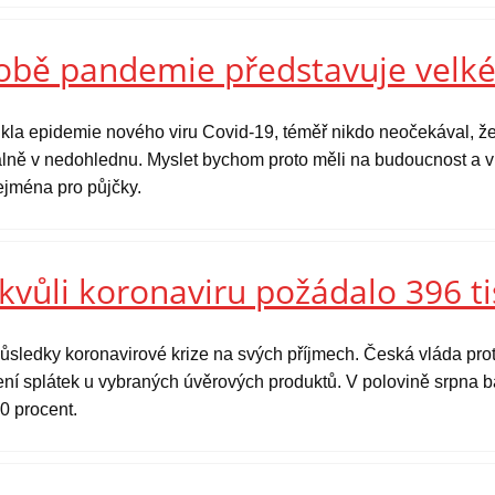
době pandemie představuje velké
kla epidemie nového viru Covid-19, téměř nikdo neočekával, že
tuálně v nedohlednu. Myslet bychom proto měli na budoucnost a v 
zejména pro půjčky.
kvůli koronaviru požádalo 396 ti
ůsledky koronavirové krize na svých příjmech. Česká vláda prot
ní splátek u vybraných úvěrových produktů. V polovině srpna ba
0 procent.