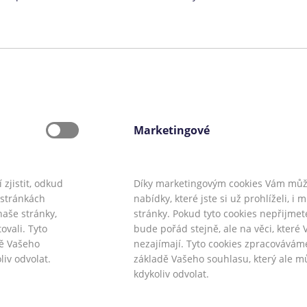
Vyhledávací formulář
Marketingové
zjistit, odkud
Díky marketingovým cookies Vám mů
a stránkách
nabídky, které jste si už prohlíželi, i
naše stránky,
stránky. Pokud tyto cookies nepřijmet
sk
,
CoolFinance.pl
,
PrestamosFrescos.es
ovali. Tyto
bude pořád stejně, ale na věci, které 
o@coolpujcky.cz
dě Vašeho
nezajímají. Tyto cookies zpracovávám
liv odvolat.
základě Vašeho souhlasu, který ale m
kdykoliv odvolat.
ce o řazení produktových nabídek
.