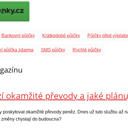
Bankovní půjčky
Krátkodobé půjčky
Půjčky před výplato
ní půjčka zdarma
SMS půjčky
Rychlé půjčky
agazínu
í okamžité převody a jaké plánu
y poskytovat okamžité převody peněz. Dnes už tuto službu až na
ké změny chystají do budoucna?