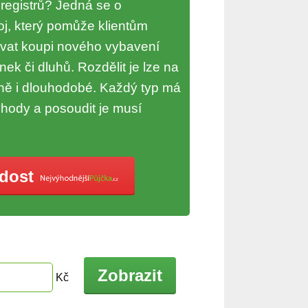
 registrů? Jedná se o
j, který pomůže klientům
vat koupi nového vybavení
ek či dluhů. Rozdělit je lze na
dně i dlouhodobé. Každý typ má
hody a posoudit je musí
ádost
Zobrazit
Kč