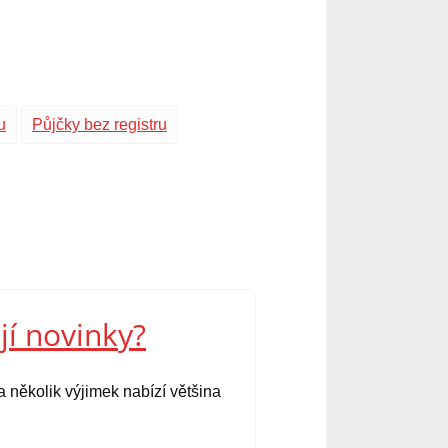
u
Půjčky bez registru
jí novinky?
 několik výjimek nabízí většina