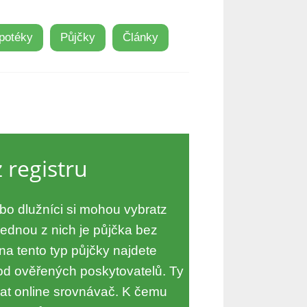
potéky
Půjčky
Články
 registru
o dlužníci si mohou vybratz
Jednou z nich je půjčka bez
na tento typ půjčky najdete
od ověřených poskytovatelů. Ty
t online srovnávač. K čemu