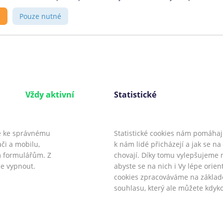
ovozovatel
O portálu
s
Pouze nutné
anční srovnávač
CoolPujcky.cz jsou nezávislým
lPůjčky.cz provozuje firma:
srovnávačem bankovních a
phant Orchestra s.r.o.
nebankovních finančních
anské nábřeží 678/29, 186
produktů. Stavíme na
 Praha 8, DIČ: CZ03272974
transparentosti a úplnosti
Vždy aktivní
Statistické
ma je samostatný
informací. S našimi službami
ostředkovatel
budete vědět, který úvěr zvolit.
třebitelského úvěru.
e ke správnému
Statistické cookies nám pomáhají 
či a mobilu,
k nám lidé přicházejí a jak se n
 formulářům. Z
chovají. Díky tomu vylepšujeme 
Mediálním partneři:
Půjčko.cz
,
CoolPôžičky.
e vypnout.
abyste se na nich i Vy lépe orient
 pro rok 2026
Máte dotaz či připomínku? Napište nám
inf
cookies zpracováváme na zákla
souhlasu, který ale můžete kdyko
 s.r.o.
Ve spolupráci s
Úspory.cz
|
Povinně zveřejňované informace
|
Informa