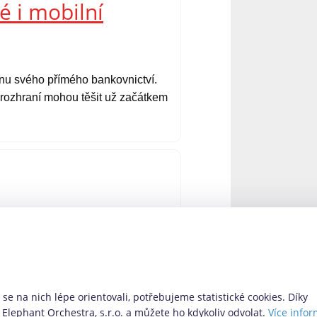
é i mobilní
ěnu svého přímého bankovnictví.
é rozhraní mohou těšit už začátkem
 – Via SMS. Ta doposud nabízela
 nabízí i další možnosti pro ty,
 novinky si pro nás provozovatel
se na nich lépe orientovali, potřebujeme statistické cookies. Díky
Elephant Orchestra, s.r.o. a můžete ho kdykoliv odvolat.
Více infor