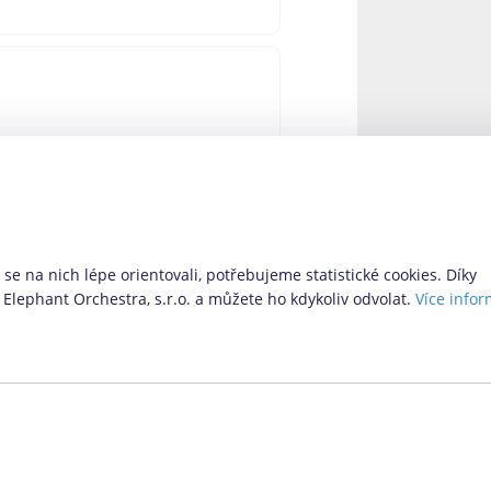
 – Via SMS. Ta doposud nabízela
 nabízí i další možnosti pro ty,
 novinky si pro nás provozovatel
se na nich lépe orientovali, potřebujeme statistické cookies. Díky
Elephant Orchestra, s.r.o. a můžete ho kdykoliv odvolat.
Více infor
Vyhledávací formulář