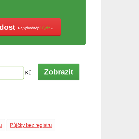
ádost
Zobrazit
Kč
u
Půjčky bez registru