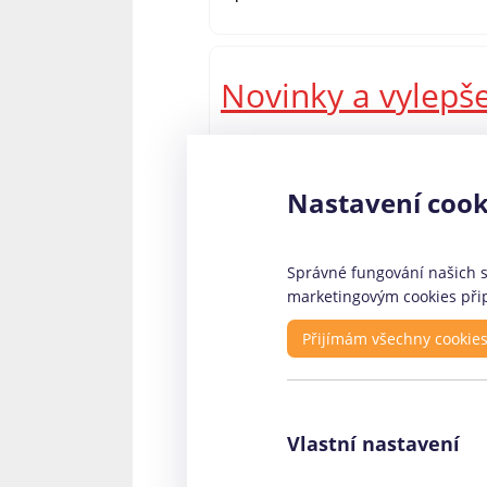
Novinky a vylepš
Zajímavou změnou v nedávné době 
pouze klasickou SMS půjčku, která 
Nastavení cook
kteří potřebují půjčit vyšší částku
půjčky Via SMS připravil?
Správné fungování našich st
marketingovým cookies přip
Rychlé odkazy
Pr
Přijímám všechny cookie
O nás - kontakty
Fin
Profily firem
Coo
Vlastní nastavení
Články
Ele
Facebook stránka
Roh