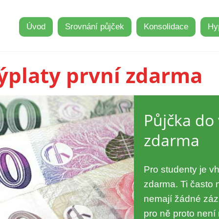
Úvod
Srovnání půjček
Konsolidace
Hy
ýplaty první zdarma
Půjčka do 
zdarma
Pro studenty je v
zdarma. Ti často 
nemají žádné zázn
pro ně proto není n