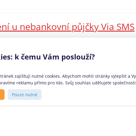
ení u nebankovní půjčky Via SMS
prošla jedna z předních rychlých mikropůjček na českém trhu
měla měsíční splatnost a nízký úvěrový rámec. Nově ale Via SMS
ies: k čemu Vám poslouží?
 nebo preferují větší volnost při způsobu splácení. Jaké konkrétní
ránek zajišťují nutné cookies. Abychom mohli stránky vylepšit a Vy 
ravíme reklamu přímo pro Vás. Svůj souhlas udělujete společnosti 
ovozovatel
O portálu
s
Pouze nutné
anční srovnávač
CoolPujcky.cz jsou nezávislým
lPůjčky.cz provozuje firma:
srovnávačem bankovních a
phant Orchestra s.r.o.
nebankovních finančních
anské nábřeží 678/29, 186
produktů. Stavíme na