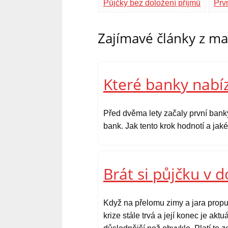
Půjčky bez doložení příjmů
Prv
Zajímavé články z m
Které banky nabíz
Před dvěma lety začaly první bank
bank. Jak tento krok hodnotí a ja
Brát si půjčku v 
Když na přelomu zimy a jara propu
krize stále trvá a její konec je ak