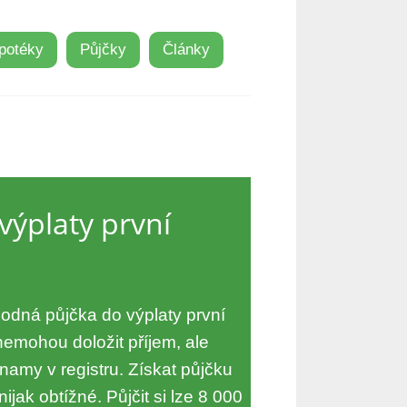
potéky
Půjčky
Články
výplaty první
hodná půjčka do výplaty první
nemohou doložit příjem, ale
amy v registru. Získat půjčku
ijak obtížné. Půjčit si lze 8 000