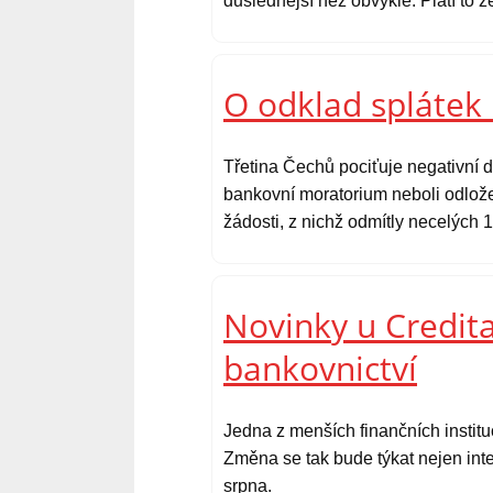
důslednější než obvykle. Platí to 
O odklad splátek 
Třetina Čechů pociťuje negativní d
bankovní moratorium neboli odlože
žádosti, z nichž odmítly necelých 1
Novinky u Credita
bankovnictví
Jedna z menších finančních instit
Změna se tak bude týkat nejen inte
srpna.