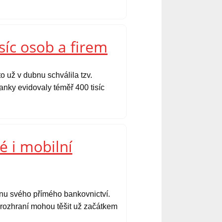
síc osob a firem
o už v dubnu schválila tzv.
nky evidovaly téměř 400 tisíc
é i mobilní
ěnu svého přímého bankovnictví.
é rozhraní mohou těšit už začátkem