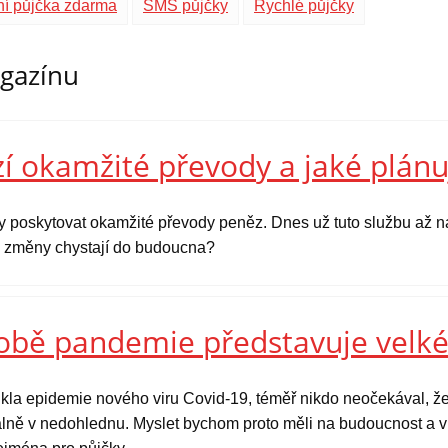
ní půjčka zdarma
SMS půjčky
Rychlé půjčky
agazínu
í okamžité převody a jaké plánu
y poskytovat okamžité převody peněz. Dnes už tuto službu až na
ké změny chystají do budoucna?
době pandemie představuje velké
kla epidemie nového viru Covid-19, téměř nikdo neočekával, že
tuálně v nedohlednu. Myslet bychom proto měli na budoucnost a v 