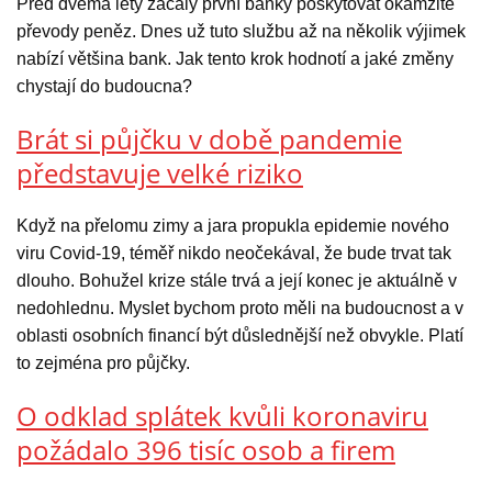
Před dvěma lety začaly první banky poskytovat okamžité
převody peněz. Dnes už tuto službu až na několik výjimek
nabízí většina bank. Jak tento krok hodnotí a jaké změny
chystají do budoucna?
Brát si půjčku v době pandemie
představuje velké riziko
Když na přelomu zimy a jara propukla epidemie nového
viru Covid-19, téměř nikdo neočekával, že bude trvat tak
dlouho. Bohužel krize stále trvá a její konec je aktuálně v
nedohlednu. Myslet bychom proto měli na budoucnost a v
oblasti osobních financí být důslednější než obvykle. Platí
to zejména pro půjčky.
O odklad splátek kvůli koronaviru
požádalo 396 tisíc osob a firem