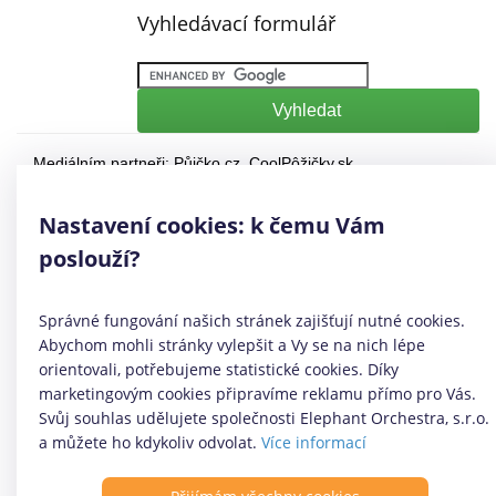
Vyhledávací formulář
Mediálním partneři:
Půjčko.cz
,
CoolPôžičky.sk
,
CoolFinance.pl
,
PrestamosFrescos.es
Máte dotaz či připomínku? Napište nám
info@coolpujcky.cz
Nastavení cookies: k čemu Vám
©
CoolPujcky.cz
- Online půjčky
poslouží?
Váš nezávislý odborný srovnávač půjček pro rok 2026
Provozovatel:
Elephant Orchestra, s.r.o.
Ve spolupráci s
Úspory.cz
Správné fungování našich stránek zajišťují nutné cookies.
|
Povinně zveřejňované informace
|
Informace o řazení
Abychom mohli stránky vylepšit a Vy se na nich lépe
produktových nabídek
.
orientovali, potřebujeme statistické cookies. Díky
marketingovým cookies připravíme reklamu přímo pro Vás.
Svůj souhlas udělujete společnosti Elephant Orchestra, s.r.o.
a můžete ho kdykoliv odvolat.
Více informací