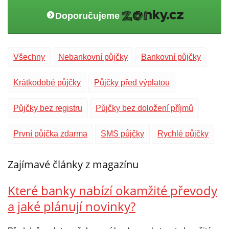
Doporučujeme
Všechny
Nebankovní půjčky
Bankovní půjčky
Krátkodobé půjčky
Půjčky před výplatou
Půjčky bez registru
Půjčky bez doložení příjmů
První půjčka zdarma
SMS půjčky
Rychlé půjčky
Zajímavé články z magazínu
Které banky nabízí okamžité převody
a jaké plánují novinky?