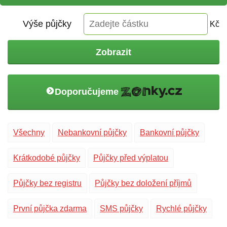
Výše půjčky
Kč
Zobrazit
Doporučujeme
Všechny
Nebankovní půjčky
Bankovní půjčky
Krátkodobé půjčky
Půjčky před výplatou
Půjčky bez registru
Půjčky bez doložení příjmů
První půjčka zdarma
SMS půjčky
Rychlé půjčky