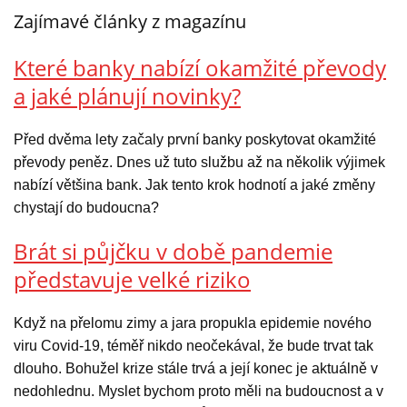
Zajímavé články z magazínu
Které banky nabízí okamžité převody
a jaké plánují novinky?
Před dvěma lety začaly první banky poskytovat okamžité
převody peněz. Dnes už tuto službu až na několik výjimek
nabízí většina bank. Jak tento krok hodnotí a jaké změny
chystají do budoucna?
Brát si půjčku v době pandemie
představuje velké riziko
Když na přelomu zimy a jara propukla epidemie nového
viru Covid-19, téměř nikdo neočekával, že bude trvat tak
dlouho. Bohužel krize stále trvá a její konec je aktuálně v
nedohlednu. Myslet bychom proto měli na budoucnost a v