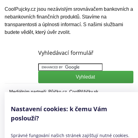
CoolPujcky.cz jsou nezávislým srovnávačem bankovních a
nebankovních finančních produktů. Stavíme na
transparentosti a úplnosti informací. S našimi službami
budete vědět, který úvěr zvolit.
Vyhledávací formulář
Mediálním partneři:
Půjčko.cz
,
CoolPôžičky.sk
,
CoolFinance.pl
,
PrestamosFrescos.es
Máte dotaz či připomínku? Napište nám
info@coolpujcky.cz
Nastavení cookies: k čemu Vám
©
CoolPujcky.cz
- Okamžitá půjčka
poslouží?
Váš nezávislý odborný srovnávač půjček pro rok 2026
Provozovatel:
Elephant Orchestra, s.r.o.
Ve spolupráci s
Úspory.cz
Správné fungování našich stránek zajišťují nutné cookies.