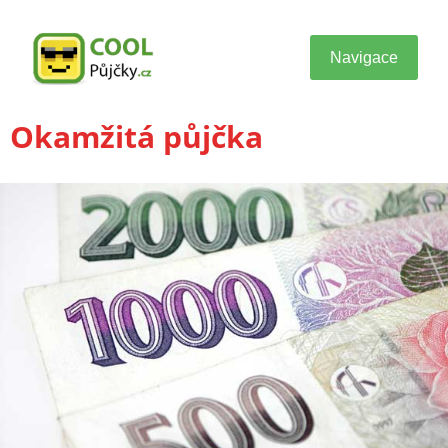
Navigace
Okamžitá půjčka