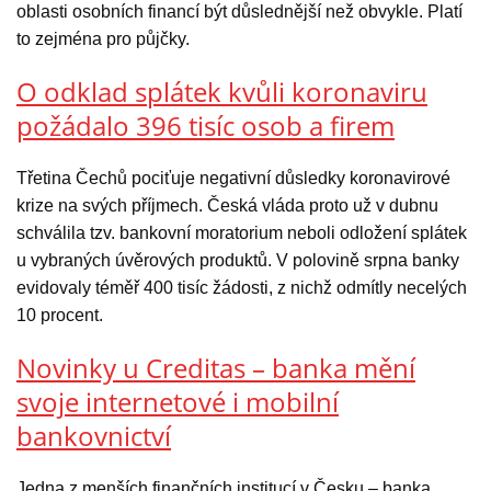
oblasti osobních financí být důslednější než obvykle. Platí
to zejména pro půjčky.
O odklad splátek kvůli koronaviru
požádalo 396 tisíc osob a firem
Třetina Čechů pociťuje negativní důsledky koronavirové
krize na svých příjmech. Česká vláda proto už v dubnu
schválila tzv. bankovní moratorium neboli odložení splátek
u vybraných úvěrových produktů. V polovině srpna banky
evidovaly téměř 400 tisíc žádosti, z nichž odmítly necelých
10 procent.
Novinky u Creditas – banka mění
svoje internetové i mobilní
bankovnictví
Jedna z menších finančních institucí v Česku – banka