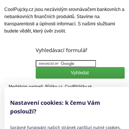
CoolPujcky.cz jsou nezávislým srovnávačem bankovních a
nebankovních finančních produktů. Stavíme na
transparentosti a úplnosti informací. S našimi službami
budete vědět, který úvěr zvolit.
Vyhledávací formulář
Mediálním partneři:
Půjčko.cz
,
CoolPôžičky.sk
,
CoolFinance.pl
,
PrestamosFrescos.es
Máte dotaz či připomínku? Napište nám
info@coolpujcky.cz
Nastavení cookies: k čemu Vám
©
CoolPujcky.cz
- Nové rychlé půjčky před výplatou
poslouží?
Váš nezávislý odborný srovnávač půjček pro rok 2026
Provozovatel:
Elephant Orchestra, s.r.o.
Ve spolupráci s
Úspory.cz
Správné fungování našich stránek zajišťují nutné cookies.