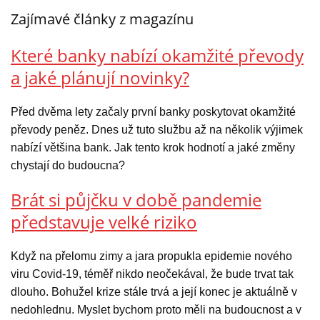
Zajímavé články z magazínu
Které banky nabízí okamžité převody
a jaké plánují novinky?
Před dvěma lety začaly první banky poskytovat okamžité
převody peněz. Dnes už tuto službu až na několik výjimek
nabízí většina bank. Jak tento krok hodnotí a jaké změny
chystají do budoucna?
Brát si půjčku v době pandemie
představuje velké riziko
Když na přelomu zimy a jara propukla epidemie nového
viru Covid-19, téměř nikdo neočekával, že bude trvat tak
dlouho. Bohužel krize stále trvá a její konec je aktuálně v
nedohlednu. Myslet bychom proto měli na budoucnost a v