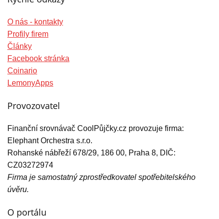
O nás - kontakty
Profily firem
Články
Facebook stránka
Coinario
LemonyApps
Provozovatel
Finanční srovnávač CoolPůjčky.cz provozuje firma:
Elephant Orchestra s.r.o.
Rohanské nábřeží 678/29, 186 00, Praha 8, DIČ:
CZ03272974
Firma je samostatný zprostředkovatel spotřebitelského
úvěru.
O portálu