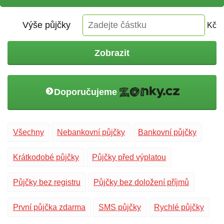
Výše půjčky
Kč
Zobrazit
Doporučujeme
Všechny
Nebankovní půjčky
Bankovní půjčky
Krátkodobé půjčky
Půjčky před výplatou
Půjčky bez registru
Půjčky bez doložení příjmů
První půjčka zdarma
SMS půjčky
Rychlé půjčky