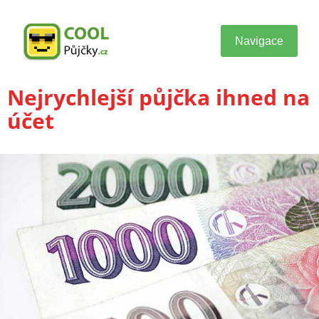
Navigace
Nejrychlejší půjčka ihned na
účet