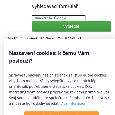
Vyhledávací formulář
Mediálním partneři:
Půjčko.cz
,
CoolPôžičky.sk
,
CoolFinance.pl
,
PrestamosFrescos.es
Máte dotaz či připomínku? Napište nám
info@coolpujcky.cz
Nastavení cookies: k čemu Vám
©
CoolPujcky.cz
- Nejrychlejší půjčka ihned na účet
poslouží?
Váš nezávislý odborný srovnávač půjček pro rok 2026
Provozovatel:
Elephant Orchestra, s.r.o.
Ve spolupráci s
Úspory.cz
Správné fungování našich stránek zajišťují nutné cookies.
|
Povinně zveřejňované informace
|
Informace o řazení
Abychom mohli stránky vylepšit a Vy se na nich lépe
produktových nabídek
.
orientovali, potřebujeme statistické cookies. Díky
marketingovým cookies připravíme reklamu přímo pro Vás.
Svůj souhlas udělujete společnosti Elephant Orchestra, s.r.o.
a můžete ho kdykoliv odvolat.
Více informací