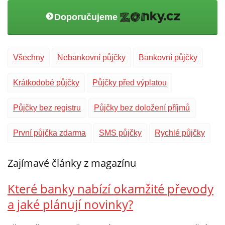
Doporučujeme
Všechny
Nebankovní půjčky
Bankovní půjčky
Krátkodobé půjčky
Půjčky před výplatou
Půjčky bez registru
Půjčky bez doložení příjmů
První půjčka zdarma
SMS půjčky
Rychlé půjčky
Zajímavé články z magazínu
Které banky nabízí okamžité převody
a jaké plánují novinky?