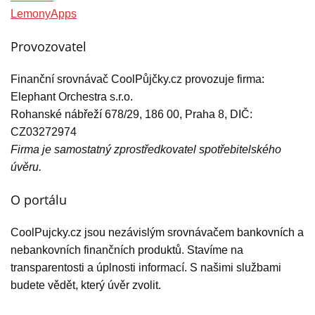
LemonyApps
Provozovatel
Finanční srovnávač CoolPůjčky.cz provozuje firma:
Elephant Orchestra s.r.o.
Rohanské nábřeží 678/29, 186 00, Praha 8, DIČ:
CZ03272974
Firma je samostatný zprostředkovatel spotřebitelského
úvěru.
O portálu
CoolPujcky.cz jsou nezávislým srovnávačem bankovních a
nebankovních finančních produktů. Stavíme na
transparentosti a úplnosti informací. S našimi službami
budete vědět, který úvěr zvolit.