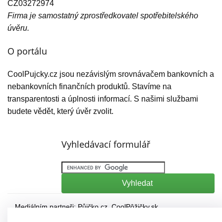
CZ03272974
Firma je samostatný zprostředkovatel spotřebitelského
úvěru.
O portálu
CoolPujcky.cz jsou nezávislým srovnávačem bankovních a
nebankovních finančních produktů. Stavíme na
transparentosti a úplnosti informací. S našimi službami
budete vědět, který úvěr zvolit.
Vyhledávací formulář
Mediálním partneři:
Půjčko.cz
,
CoolPôžičky.sk
,
CoolFinance.pl
,
PrestamosFrescos.es