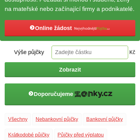
na mateřské nebo začínající firmy a podnikatelé.
Online žádost
Výše půjčky
Kč
Zobrazit
Doporučujeme
Všechny
Nebankovní půjčky
Bankovní půjčky
Krátkodobé půjčky
Půjčky před výplatou