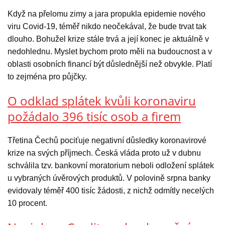
Když na přelomu zimy a jara propukla epidemie nového
viru Covid-19, téměř nikdo neočekával, že bude trvat tak
dlouho. Bohužel krize stále trvá a její konec je aktuálně v
nedohlednu. Myslet bychom proto měli na budoucnost a v
oblasti osobních financí být důslednější než obvykle. Platí
to zejména pro půjčky.
O odklad splátek kvůli koronaviru
požádalo 396 tisíc osob a firem
Třetina Čechů pociťuje negativní důsledky koronavirové
krize na svých příjmech. Česká vláda proto už v dubnu
schválila tzv. bankovní moratorium neboli odložení splátek
u vybraných úvěrových produktů. V polovině srpna banky
evidovaly téměř 400 tisíc žádosti, z nichž odmítly necelých
10 procent.