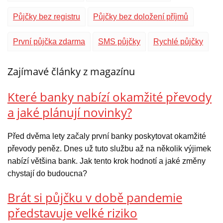
Půjčky bez registru
Půjčky bez doložení příjmů
První půjčka zdarma
SMS půjčky
Rychlé půjčky
Zajímavé články z magazínu
Které banky nabízí okamžité převody
a jaké plánují novinky?
Před dvěma lety začaly první banky poskytovat okamžité
převody peněz. Dnes už tuto službu až na několik výjimek
nabízí většina bank. Jak tento krok hodnotí a jaké změny
chystají do budoucna?
Brát si půjčku v době pandemie
představuje velké riziko