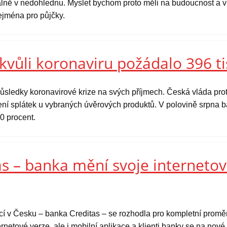
tuálně v nedohlednu. Myslet bychom proto měli na budoucnost a v 
zejména pro půjčky.
kvůli koronaviru požádalo 396 ti
ůsledky koronavirové krize na svých příjmech. Česká vláda prot
ní splátek u vybraných úvěrových produktů. V polovině srpna ba
0 procent.
s – banka mění svoje internetov
ucí v Česku – banka Creditas – se rozhodla pro kompletní prom
rnetové verze, ale i mobilní aplikace a klienti banky se na nov