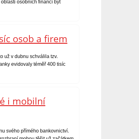
oblasti osobních financí být
síc osob a firem
o už v dubnu schválila tzv.
nky evidovaly téměř 400 tisíc
é i mobilní
ěnu svého přímého bankovnictví.
é rozhraní mohou těšit už začátkem