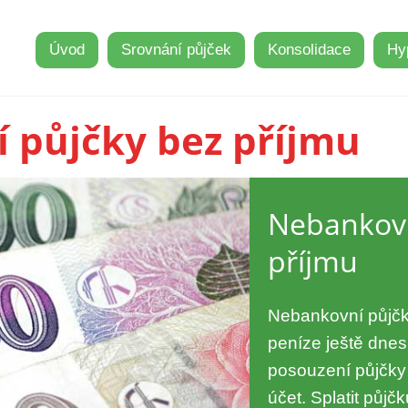
Úvod
Srovnání půjček
Konsolidace
Hy
 půjčky bez příjmu
Nebankovn
příjmu
Nebankovní půjčk
peníze ještě dnes
posouzení půjčky
účet. Splatit půj