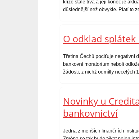
krize stále trvá a její konec je ak
důslednější než obvykle. Platí to 
O odklad splátek 
Třetina Čechů pociťuje negativní d
bankovní moratorium neboli odlože
žádosti, z nichž odmítly necelých 1
Novinky u Credita
bankovnictví
Jedna z menších finančních instit
Změna se tak bude týkat nejen inte