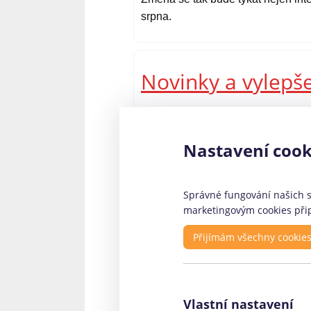
srpna.
Novinky a vylepš
Zajímavou změnou v nedávné době 
pouze klasickou SMS půjčku, která 
Nastavení cook
kteří potřebují půjčit vyšší částku
půjčky Via SMS připravil?
Správné fungování našich st
marketingovým cookies přip
Rychlé odkazy
Pr
Přijímám všechny cookie
O nás - kontakty
Fin
Profily firem
Coo
Vlastní nastavení
Články
Ele