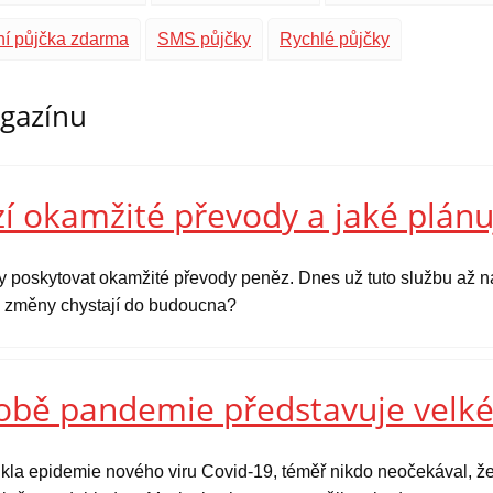
ní půjčka zdarma
SMS půjčky
Rychlé půjčky
agazínu
í okamžité převody a jaké plánu
y poskytovat okamžité převody peněz. Dnes už tuto službu až na
ké změny chystají do budoucna?
době pandemie představuje velké
kla epidemie nového viru Covid-19, téměř nikdo neočekával, že