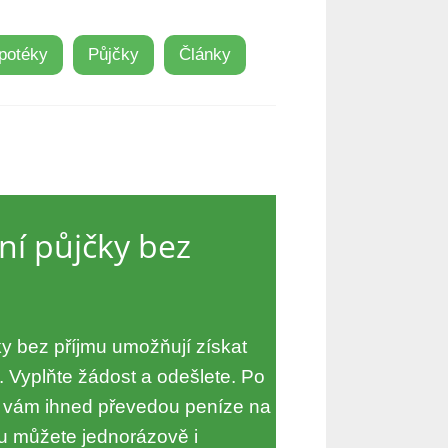
potéky
Půjčky
Články
í půjčky bez
y bez příjmu umožňují získat
. Vyplňte žádost a odešlete. Po
 vám ihned převedou peníze na
čku můžete jednorázově i