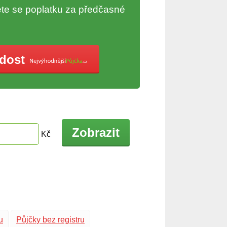
te se poplatku za předčasné
ádost
Zobrazit
Kč
u
Půjčky bez registru