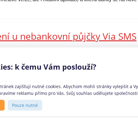
ení u nebankovní půjčky Via SMS
prošla jedna z předních rychlých mikropůjček na českém trhu
měla měsíční splatnost a nízký úvěrový rámec. Nově ale Via SMS
ies: k čemu Vám poslouží?
 nebo preferují větší volnost při způsobu splácení. Jaké konkrétní
ránek zajišťují nutné cookies. Abychom mohli stránky vylepšit a Vy 
ravíme reklamu přímo pro Vás. Svůj souhlas udělujete společnosti 
ovozovatel
O portálu
s
Pouze nutné
anční srovnávač
CoolPujcky.cz jsou nezávislým
lPůjčky.cz provozuje firma:
srovnávačem bankovních a
phant Orchestra s.r.o.
nebankovních finančních