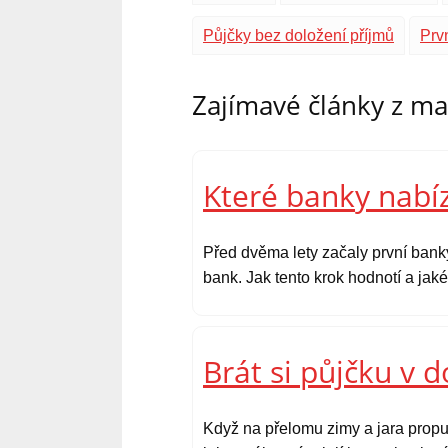
Půjčky bez doložení příjmů
Prv
Zajímavé články z m
Které banky nabíz
Před dvěma lety začaly první bank
bank. Jak tento krok hodnotí a ja
Brát si půjčku v 
Když na přelomu zimy a jara propu