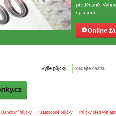
předčasně. Vyhne
splacení.
Online ž
Výše půjčky
Bankovní půjčky
Krátkodobé půjčky
Půjčky před výplato