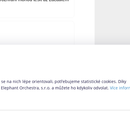
 – Via SMS. Ta doposud nabízela
 nabízí i další možnosti pro ty,
 novinky si pro nás provozovatel
se na nich lépe orientovali, potřebujeme statistické cookies. Díky
Elephant Orchestra, s.r.o. a můžete ho kdykoliv odvolat.
Více infor
Vyhledávací formulář