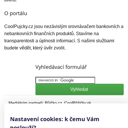
O portálu
CoolPujcky.cz jsou nezávislým srovnávačem bankovních a
nebankovních finančních produktů. Stavíme na
transparentosti a úplnosti informací. S našimi službami
budete vědět, který úvěr zvolit.
Vyhledávací formulář
Mediálním partneři:
Půjčko.cz
,
CoolPôžičky.sk
,
CoolFinance.pl
,
PrestamosFrescos.es
Máte dotaz či připomínku? Napište nám
info@coolpujcky.cz
Nastavení cookies: k čemu Vám
©
CoolPujcky.cz
- Krátkodobé sms půjčky do 5000
poslouží?