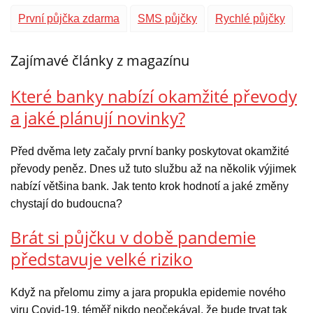
První půjčka zdarma
SMS půjčky
Rychlé půjčky
Zajímavé články z magazínu
Které banky nabízí okamžité převody
a jaké plánují novinky?
Před dvěma lety začaly první banky poskytovat okamžité
převody peněz. Dnes už tuto službu až na několik výjimek
nabízí většina bank. Jak tento krok hodnotí a jaké změny
chystají do budoucna?
Brát si půjčku v době pandemie
představuje velké riziko
Když na přelomu zimy a jara propukla epidemie nového
viru Covid-19, téměř nikdo neočekával, že bude trvat tak