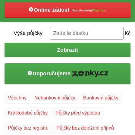
Online žádost
Výše půjčky
Kč
Zobrazit
Doporučujeme
Všechny
Nebankovní půjčky
Bankovní půjčky
Krátkodobé půjčky
Půjčky před výplatou
Půjčky bez registru
Půjčky bez doložení příjmů