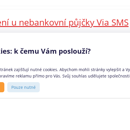
ení u nebankovní půjčky Via SMS
prošla jedna z předních rychlých mikropůjček na českém trhu
měla měsíční splatnost a nízký úvěrový rámec. Nově ale Via SMS
ies: k čemu Vám poslouží?
 nebo preferují větší volnost při způsobu splácení. Jaké konkrétní
ránek zajišťují nutné cookies. Abychom mohli stránky vylepšit a Vy 
ravíme reklamu přímo pro Vás. Svůj souhlas udělujete společnosti 
ovozovatel
O portálu
s
Pouze nutné
anční srovnávač
CoolPujcky.cz jsou nezávislým
lPůjčky.cz provozuje firma:
srovnávačem bankovních a
phant Orchestra s.r.o.
nebankovních finančních
anské nábřeží 678/29, 186
produktů. Stavíme na