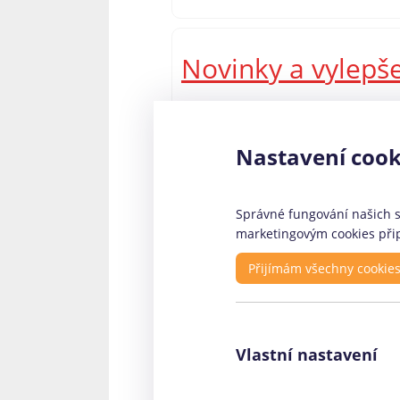
Novinky a vylepš
Zajímavou změnou v nedávné době 
pouze klasickou SMS půjčku, která 
Nastavení cook
kteří potřebují půjčit vyšší částku
půjčky Via SMS připravil?
Správné fungování našich st
marketingovým cookies přip
Rychlé odkazy
Pr
Přijímám všechny cookie
O nás - kontakty
Fin
Profily firem
Coo
Vlastní nastavení
Články
Ele
Facebook stránka
Roh