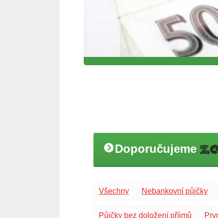
Doporučujeme
Všechny
Nebankovní půjčky
Půjčky bez doložení příjmů
Prv