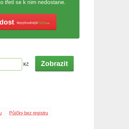
do třetí se k nim nedostane.
ádost
Zobrazit
Kč
u
Půjčky bez registru