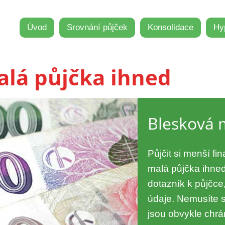
Úvod
Srovnání půjček
Konsolidace
Hy
alá půjčka ihned
Blesková 
Půjčit si menší f
malá půjčka ihned
dotazník k půjčce
údaje. Nemusíte s
jsou obvykle chr