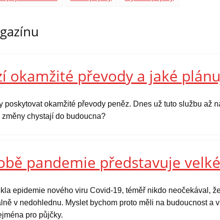
agazínu
í okamžité převody a jaké plánu
y poskytovat okamžité převody peněz. Dnes už tuto službu až na
ké změny chystají do budoucna?
době pandemie představuje velké
kla epidemie nového viru Covid-19, téměř nikdo neočekával, že
tuálně v nedohlednu. Myslet bychom proto měli na budoucnost a v 
zejména pro půjčky.