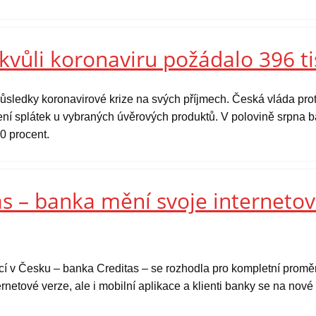
kvůli koronaviru požádalo 396 ti
ůsledky koronavirové krize na svých příjmech. Česká vláda prot
ní splátek u vybraných úvěrových produktů. V polovině srpna ba
0 procent.
s – banka mění svoje internetov
ucí v Česku – banka Creditas – se rozhodla pro kompletní prom
rnetové verze, ale i mobilní aplikace a klienti banky se na nov