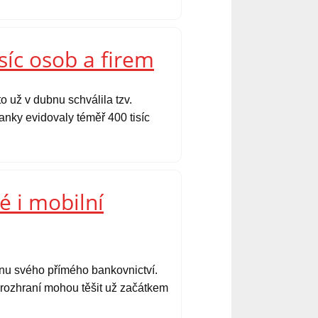
síc osob a firem
o už v dubnu schválila tzv.
nky evidovaly téměř 400 tisíc
é i mobilní
ěnu svého přímého bankovnictví.
é rozhraní mohou těšit už začátkem