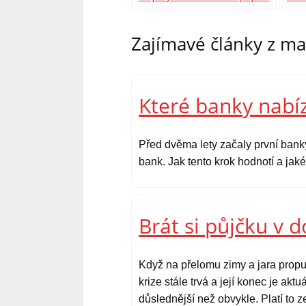
Zajímavé články z m
Které banky nabíz
Před dvěma lety začaly první bank
bank. Jak tento krok hodnotí a ja
Brát si půjčku v 
Když na přelomu zimy a jara propu
krize stále trvá a její konec je ak
důslednější než obvykle. Platí to 