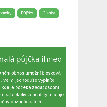
potéky
Půjčky
Články
malá půjčka ihned
inanční obnos umožní blesková
. Velmi jednoduše vyplníte
, kde je potřeba zadat osobní
e bát cokoliv vepsat, tyto údaje
áněny bezpečnostním