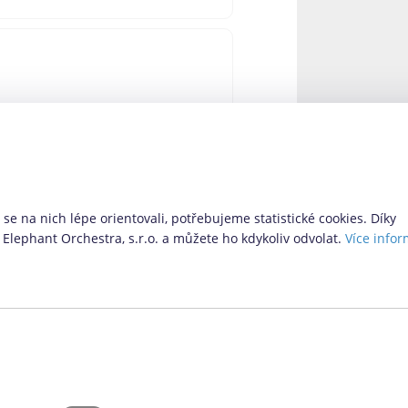
 – Via SMS. Ta doposud nabízela
 nabízí i další možnosti pro ty,
 novinky si pro nás provozovatel
se na nich lépe orientovali, potřebujeme statistické cookies. Díky
Elephant Orchestra, s.r.o. a můžete ho kdykoliv odvolat.
Více infor
Vyhledávací formulář