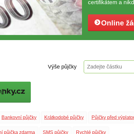
certifikátem a nik
Online ž
Výše půjčky
Bankovní půjčky
Krátkodobé půjčky
Půjčky před výplato
ní půjčka zdarma
SMS půjčky
Rychlé půjčky