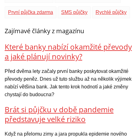
První půjčka zdarma
SMS půjčky
Rychlé půjčky
Zajímavé články z magazínu
Které banky nabízí okamžité převody
a jaké plánují novinky?
Před dvěma lety začaly první banky poskytovat okamžité
převody peněz. Dnes už tuto službu až na několik výjimek
nabízí většina bank. Jak tento krok hodnotí a jaké změny
chystají do budoucna?
Brát si půjčku v době pandemie
představuje velké riziko
Když na přelomu zimy a jara propukla epidemie nového