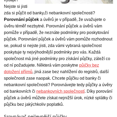
Nejste si jisti
zda si půjčit od banky,či nebankovní společnosti?
Porovnání půjček
a úvěrů je v případě, že uvažujete o
úvěru téměř nezbytné. Porovnání půjček a úvěrů vám
pomůže v případě, že neznáte podmínky pro poskytování
půjček. Porovnání půjček a úvěrů vám pomůže rozhodnout
se, pokud si nejste jisti, zda vámi vybraná společnost
poskytuje ty nejvýhodnější podmínky pro vás. Každá
společnost má jiné podmínky pro získání půjčky, záleží co
od ní požadujete. Některá vám poskytne
půjčky bez
doložení příjmů
, jiná zase bez nahlížení do registrů, další
společnosti zase naopak. Chcete půjčku od banky či
nebankovní společnosti? Porovnávejte tedy půjčky a úvěry
od bankovních či
nebankovních společností
. Díky porování
půjček a úvěrů můžete získat nejnižší úrok, nízké splátky či
půjčku bez jakýchkoliv poplatků.
Srovnávač nejlevnější půjčky