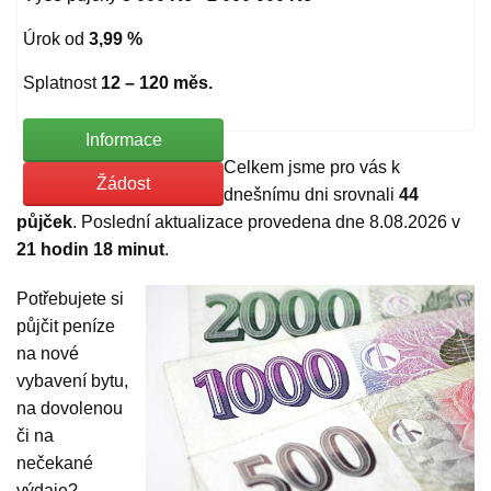
Úrok od
3,99 %
Splatnost
12 – 120 měs.
Informace
Celkem jsme pro vás k
Žádost
dnešnímu dni srovnali
44
půjček
. Poslední aktualizace provedena dne 8.08.2026 v
21 hodin 18 minut
.
Potřebujete si
půjčit peníze
na nové
vybavení bytu,
na dovolenou
či na
nečekané
výdaje?