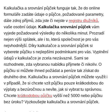
Kalkulačka a srovnání půjček funguje tak, že do online
formuláře zadáte údaje o půjčce, požadované parametry,
dále zdroj příjmů, zda jste či nejste v
registru dlužníků
,
vaše osobní údaje.
Kalkulačka srovnání půjček
vám
vyjede požadované výsledky do několika minut. Prozradí
nejen výši splátek, ale i to, která společnost je pro vás
nejvhodnější. Díky kalkulačce a srovnání půjček si
vyberete půjčku s nejlepšími podmínkami pro vás. Vyplnění
údajů v kalkulačce je zcela nezávazné. Sami se
rozhodnete, zda vybranou nabídku příjmete či nikoliv. O
půjčku si můžete ihned požádat a peníze tak získat do
druhého dne. Kalkulačku a srovnání půjček můžete využít i
v případě, že si chcete vzít půjčku pouze krátkodobou do
výplaty a bezúročnou a nevíte, jak si vybrat tu správnou.
Chcete
krátkodobou půjčku
vyšší než 5000 nebo půjčku
bez úroku? Vyzkoušejte kalkulačku a srovnání půjček.