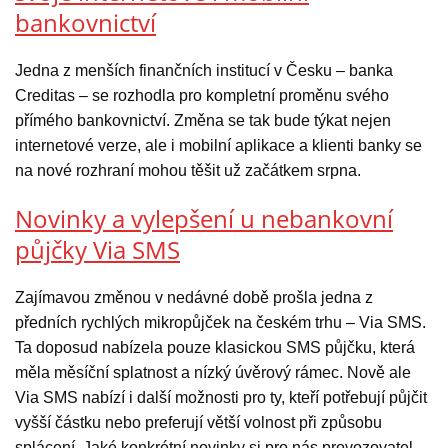
bankovnictví
Jedna z menších finančních institucí v Česku – banka
Creditas – se rozhodla pro kompletní proměnu svého
přímého bankovnictví. Změna se tak bude týkat nejen
internetové verze, ale i mobilní aplikace a klienti banky se
na nové rozhraní mohou těšit už začátkem srpna.
Novinky a vylepšení u nebankovní
půjčky Via SMS
Zajímavou změnou v nedávné době prošla jedna z
předních rychlých mikropůjček na českém trhu – Via SMS.
Ta doposud nabízela pouze klasickou SMS půjčku, která
měla měsíční splatnost a nízký úvěrový rámec. Nově ale
Via SMS nabízí i další možnosti pro ty, kteří potřebují půjčit
vyšší částku nebo preferují větší volnost při způsobu
splácení. Jaké konkrétní novinky si pro nás provozovatel