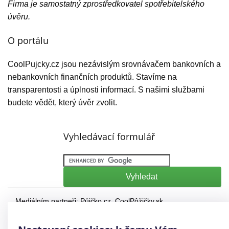
Firma je samostatný zprostředkovatel spotřebitelského
úvěru.
O portálu
CoolPujcky.cz jsou nezávislým srovnávačem bankovních a
nebankovních finančních produktů. Stavíme na
transparentosti a úplnosti informací. S našimi službami
budete vědět, který úvěr zvolit.
Vyhledávací formulář
Mediálním partneři:
Půjčko.cz
,
CoolPôžičky.sk
,
CoolFinance.pl
,
PrestamosFrescos.es
Máte dotaz či připomínku? Napište nám
info@coolpujcky.cz