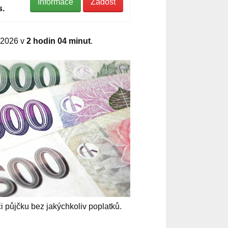
Informace
Žádost
s.
.2026 v
2 hodin 04 minut
.
či půjčku bez jakýchkoliv poplatků.