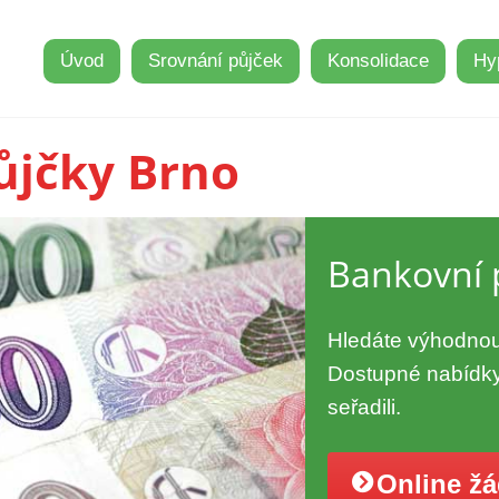
Úvod
Srovnání půjček
Konsolidace
Hy
ůjčky Brno
Bankovní 
Hledáte výhodnou
Dostupné nabídky
seřadili.
Online ž