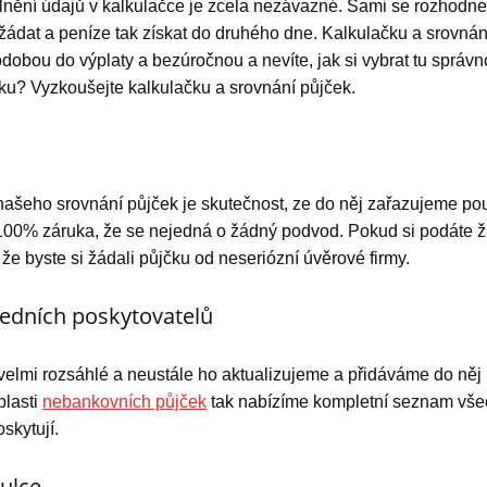
lnění údajů v kalkulačce je zcela nezávazné. Sami se rozhodnet
žádat a peníze tak získat do druhého dne. Kalkulačku a srovnání
odobou do výplaty a bezúročnou a nevíte, jak si vybrat tu správ
ku? Vyzkoušejte kalkulačku a srovnání půjček.
šeho srovnání půjček je skutečnost, ze do něj zařazujeme pou
 100% záruka, že se nejedná o žádný podvod. Pokud si podáte ž
že byste si žádali půjčku od neseriózní úvěrové firmy.
edních poskytovatelů
elmi rozsáhlé a neustále ho aktualizujeme a přidáváme do něj
blasti
nebankovních půjček
tak nabízíme kompletní seznam všec
oskytují.
bulce