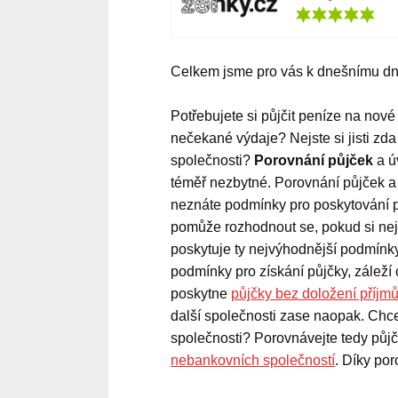
Celkem jsme pro vás k dnešnímu dn
Potřebujete si půjčit peníze na nov
nečekané výdaje? Nejste si jisti zda
společnosti?
Porovnání půjček
a ú
téměř nezbytné. Porovnání půjček a
neznáte podmínky pro poskytování 
pomůže rozhodnout se, pokud si nejs
poskytuje ty nejvýhodnější podmínk
podmínky pro získání půjčky, záleží
poskytne
půjčky bez doložení příjm
další společnosti zase naopak. Chc
společnosti? Porovnávejte tedy půjč
nebankovních společností
. Díky por