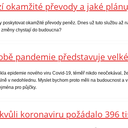
í okamžité převody a jaké plánu
y poskytovat okamžité převody peněz. Dnes už tuto službu až na
ké změny chystají do budoucna?
době pandemie představuje velké
kla epidemie nového viru Covid-19, téměř nikdo neočekával, že
tuálně v nedohlednu. Myslet bychom proto měli na budoucnost a v 
zejména pro půjčky.
kvůli koronaviru požádalo 396 ti