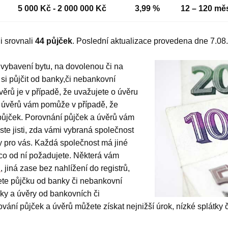
5 000 Kč - 2 000 000 Kč
3,99 %
12 – 120 mě
i srovnali
44 půjček
. Poslední aktualizace provedena dne 7.08
é vybavení bytu, na dovolenou či na
 si půjčit od banky,či nebankovní
věrů je v případě, že uvažujete o úvěru
 úvěrů vám pomůže v případě, že
půjček. Porovnání půjček a úvěrů vám
te jisti, zda vámi vybraná společnost
y pro vás. Každá společnost má jiné
 co od ní požadujete. Některá vám
ů
, jiná zase bez nahlížení do registrů,
ete půjčku od banky či nebankovní
ky a úvěry od bankovních či
ování půjček a úvěrů můžete získat nejnižší úrok, nízké splátky 