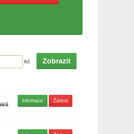
Zobrazit
Kč
Informace
Žádost
síců