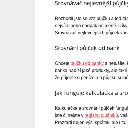
Srovnávač nejlevnější půjčk
Rozhodli jste se vzít půjčku a teď t
nejvíce nebo naopak nejméně. Díky n
Srovnávač nejlevnějších půjček vám
Srovnání půjček od bank
Chcete
půjčku od banky
a netušíte,
banka nabízí jaké produkty, ale tak
že příjdete o peníze a o půjčku si m
Jak funguje kalkulačka a sr
Kalkulačka a srovnání půjček funguj
jste či nejste v
registru dlužníků
, va
Prozradí nejen výši splátek, ale i to