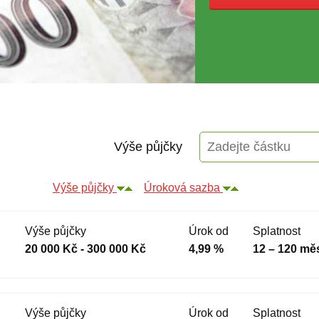
Výše půjčky
Výše půjčky
Úroková sazba
Výše půjčky
Úrok od
Splatnost
20 000 Kč - 300 000 Kč
4,99 %
12 – 120 mě
Výše půjčky
Úrok od
Splatnost