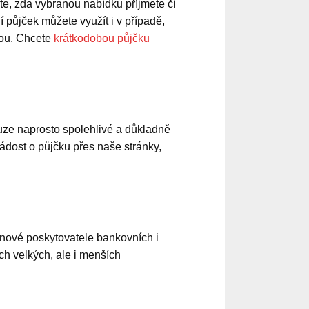
e, zda vybranou nabídku příjmete či
 půjček můžete využít i v případě,
nou. Chcete
krátkodobou půjčku
ze naprosto spolehlivé a důkladně
ádost o půjčku přes naše stránky,
 nové poskytovatele bankovních i
h velkých, ale i menších