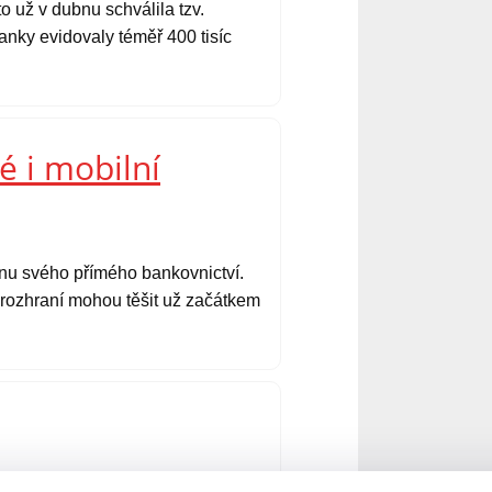
o už v dubnu schválila tzv.
nky evidovaly téměř 400 tisíc
é i mobilní
ěnu svého přímého bankovnictví.
é rozhraní mohou těšit už začátkem