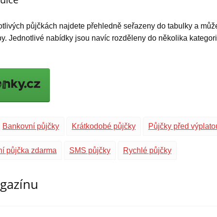
tlivých půjčkách najdete přehledně seřazeny do tabulky a můžete
. Jednotlivé nabídky jsou navíc rozděleny do několika kategor
Bankovní půjčky
Krátkodobé půjčky
Půjčky před výplato
ní půjčka zdarma
SMS půjčky
Rychlé půjčky
agazínu