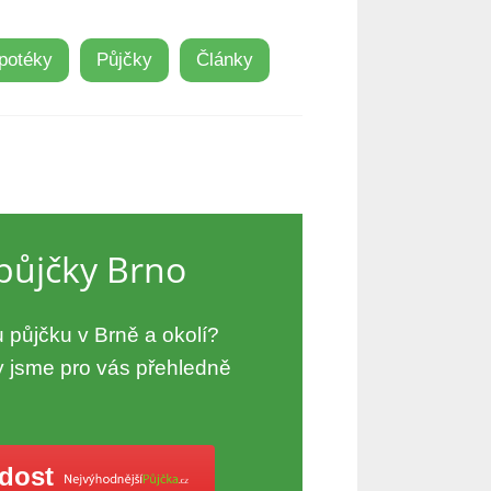
potéky
Půjčky
Články
půjčky Brno
 půjčku v Brně a okolí?
 jsme pro vás přehledně
ádost