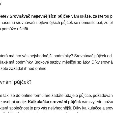
y
ápete?
Srovnávač nejlevnějších půjček
vám ukáže, za kterou pů
ašemu srovnávači nejlevnějších půjček se nemusíte bát, že přepl
 pomůže ušetřit.
 která má pro vás nejvhodnější podmínky? Srovnávač půjček od 
é jaké má podmínky, úrokové sazby, měsíční splátky. Díky srovná
ůžete zažádat ihned online.
ovnání půjček?
e tak, že do online formuláře zadáte údaje o půjčce, požadované
še osobní údaje.
Kalkulačka srovnání půjček
vám vyjede požad
, která společnost je pro vás nejvhodnější. Díky kalkulačce a sro