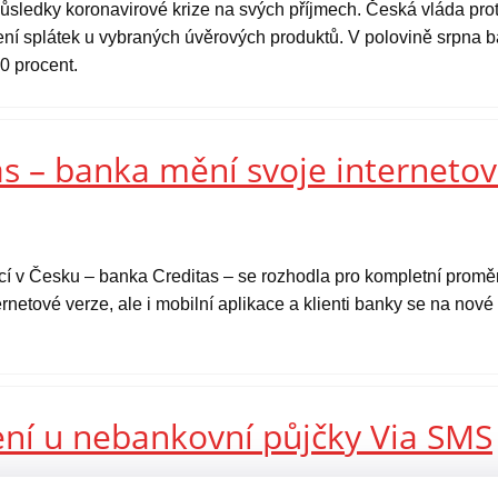
ůsledky koronavirové krize na svých příjmech. Česká vláda prot
ní splátek u vybraných úvěrových produktů. V polovině srpna ba
0 procent.
s – banka mění svoje internetov
ucí v Česku – banka Creditas – se rozhodla pro kompletní prom
rnetové verze, ale i mobilní aplikace a klienti banky se na nov
ení u nebankovní půjčky Via SMS