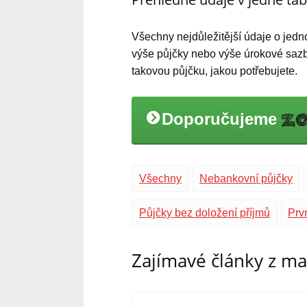
Všechny nejdůležitější údaje o jedno
výše půjčky nebo výše úrokové sazby
takovou půjčku, jakou potřebujete.
Doporučujeme
Všechny
Nebankovní půjčky
Půjčky bez doložení příjmů
Prv
Zajímavé články z m