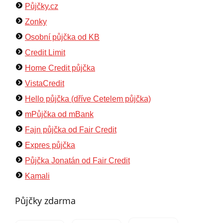
Půjčky.cz
Zonky
Osobní půjčka od KB
Credit Limit
Home Credit půjčka
VistaCredit
Hello půjčka (dříve Cetelem půjčka)
mPůjčka od mBank
Fajn půjčka od Fair Credit
Expres půjčka
Půjčka Jonatán od Fair Credit
Kamali
Půjčky zdarma