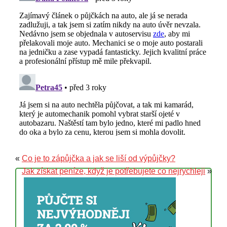
«
Co je to zápůjčka a jak se liší od výpůjčky?
Jak získat peníze, když je potřebujete co nejrychleji
»