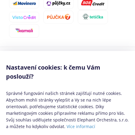
Mediálním partneři:
Půjčko.cz
,
CoolPôžičky.sk
,
CoolFinance.pl
,
PrestamosFrescos.es
Nastavení cookies: k čemu Vám
Máte dotaz či připomínku? Napište nám
info@coolpujcky.cz
©
CoolPujcky.cz
- Půjčka na auto jak získat ten nejlepší úvěr
poslouží?
Váš nezávislý odborný srovnávač půjček pro rok 2026
Správné fungování našich stránek zajišťují nutné cookies.
Provozovatel:
Elephant Orchestra, s.r.o.
Ve spolupráci s
Úspory.cz
|
Abychom mohli stránky vylepšit a Vy se na nich lépe
Povinně zveřejňované informace
|
Informace o řazení produktových
orientovali, potřebujeme statistické cookies. Díky
nabídek
.
marketingovým cookies připravíme reklamu přímo pro Vás.
Svůj souhlas udělujete společnosti Elephant Orchestra, s.r.o.
a můžete ho kdykoliv odvolat.
Více informací