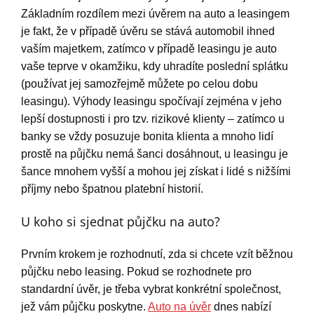
Základním rozdílem mezi úvěrem na auto a leasingem
je fakt, že v případě úvěru se stává automobil ihned
vaším majetkem, zatímco v případě leasingu je auto
vaše teprve v okamžiku, kdy uhradíte poslední splátku
(používat jej samozřejmě můžete po celou dobu
leasingu). Výhody leasingu spočívají zejména v jeho
lepší dostupnosti i pro tzv. rizikové klienty – zatímco u
banky se vždy posuzuje bonita klienta a mnoho lidí
prostě na půjčku nemá šanci dosáhnout, u leasingu je
šance mnohem vyšší a mohou jej získat i lidé s nižšími
příjmy nebo špatnou platební historií.
U koho si sjednat půjčku na auto?
Prvním krokem je rozhodnutí, zda si chcete vzít běžnou
půjčku nebo leasing. Pokud se rozhodnete pro
standardní úvěr, je třeba vybrat konkrétní společnost,
jež vám půjčku poskytne.
Auto na úvěr
dnes nabízí