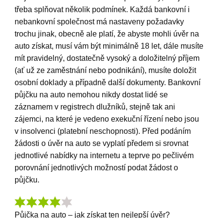
třeba splňovat několik podmínek. Každá bankovní i
nebankovní společnost má nastaveny požadavky
trochu jinak, obecně ale platí, že abyste mohli úvěr na
auto získat, musí vám být minimálně 18 let, dále musíte
mít pravidelný, dostatečně vysoký a doložitelný příjem
(ať už ze zaměstnání nebo podnikání), musíte doložit
osobní doklady a případně další dokumenty. Bankovní
půjčku na auto nemohou nikdy dostat lidé se
záznamem v registrech dlužníků, stejně tak ani
zájemci, na které je vedeno exekuční řízení nebo jsou
v insolvenci (platební neschopnosti). Před podáním
žádosti o úvěr na auto se vyplatí předem si srovnat
jednotlivé nabídky na internetu a teprve po pečlivém
porovnání jednotlivých možností podat žádost o
půjčku.
Půjčka na auto – jak získat ten nejlepší úvěr?