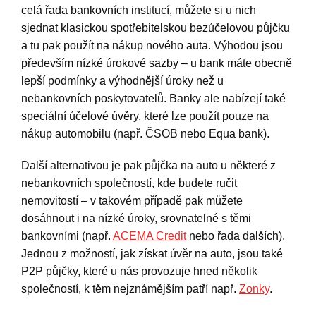
celá řada bankovních institucí, můžete si u nich
sjednat klasickou spotřebitelskou bezúčelovou půjčku
a tu pak použít na nákup nového auta. Výhodou jsou
především nízké úrokové sazby – u bank máte obecně
lepší podmínky a výhodnější úroky než u
nebankovních poskytovatelů. Banky ale nabízejí také
speciální účelové úvěry, které lze použít pouze na
nákup automobilu (např. ČSOB nebo Equa bank).
Další alternativou je pak půjčka na auto u některé z
nebankovních společností, kde budete ručit
nemovitostí – v takovém případě pak můžete
dosáhnout i na nízké úroky, srovnatelné s těmi
bankovními (např.
ACEMA Credit
nebo řada dalších).
Jednou z možností, jak získat úvěr na auto, jsou také
P2P půjčky, které u nás provozuje hned několik
společností, k těm nejznámějším patří např.
Zonky
.