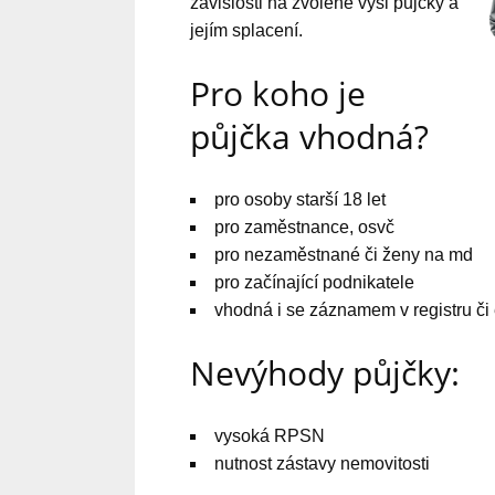
závislosti na zvolené výši půjčky a
jejím splacení.
Pro koho je
půjčka vhodná?
pro osoby starší 18 let
pro zaměstnance, osvč
pro nezaměstnané či ženy na md
pro začínající podnikatele
vhodná i se záznamem v registru či
Nevýhody půjčky:
vysoká RPSN
nutnost zástavy nemovitosti