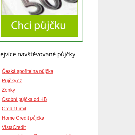
ejvíce navštěvované půjčky
Česká spořitelna půjčka
Půjčky.cz
Zonky
Osobní půjčka od KB
Credit Limit
Home Credit půjčka
VistaCredit