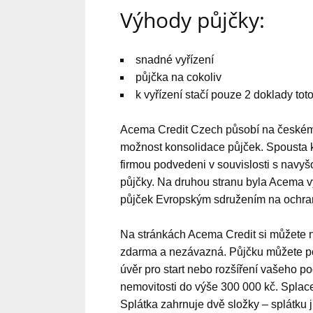
Výhody půjčky:
snadné vyřízení
půjčka na cokoliv
k vyřízení stačí pouze 2 doklady tot
Acema Credit Czech působí na českém t
možnost konsolidace půjček. Spousta kli
firmou podvedeni v souvislosti s navy
půjčky. Na druhou stranu byla Acema v
půjček Evropským sdružením na ochran
Na stránkách Acema Credit si můžete n
zdarma a nezávazná. Půjčku můžete použ
úvěr pro start nebo rozšíření vašeho p
nemovitosti do výše 300 000 kč. Splac
Splátka zahrnuje dvě složky – splátku j