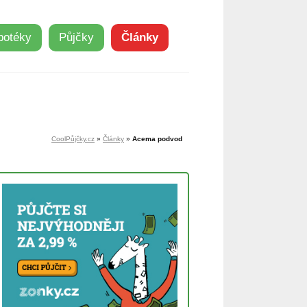
potéky
Půjčky
Články
CoolPůjčky.cz
»
Články
»
Acema podvod