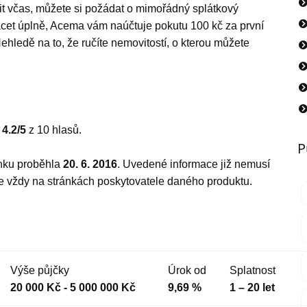
tit včas, můžete si požádat o mimořádný splátkový
lácet úplně, Acema vám naúčtuje pokutu 100 kč za první
hledě na to, že ručíte nemovitostí, o kterou můžete
ů
4.2
/5
z
10
hlasů.
P
ánku proběhla
20. 6. 2016
. Uvedené informace již nemusí
te vždy na stránkách poskytovatele daného produktu.
Výše půjčky
Úrok od
Splatnost
20 000 Kč - 5 000 000 Kč
9,69 %
1 – 20 let