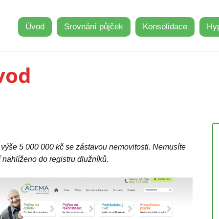
Úvod
Srovnání půjček
Konsolidace
Hy
vod
výše 5 000 000 kč se zástavou nemovitosti. Nemusíte
 nahlíženo do registru dlužníků.