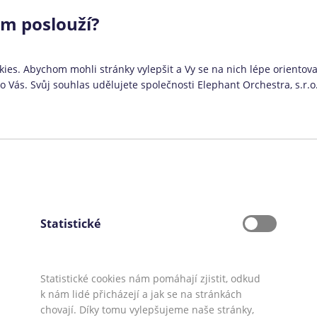
ám poslouží?
ies. Abychom mohli stránky vylepšit a Vy se na nich lépe orientoval
Vás. Svůj souhlas udělujete společnosti Elephant Orchestra, s.r.o
Statistické
Statistické cookies nám pomáhají zjistit, odkud
Půjčka pro začínající podnikatele
»
k nám lidé přicházejí a jak se na stránkách
chovají. Díky tomu vylepšujeme naše stránky,