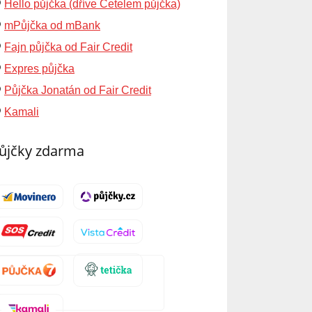
Hello půjčka (dříve Cetelem půjčka)
mPůjčka od mBank
Fajn půjčka od Fair Credit
Expres půjčka
Půjčka Jonatán od Fair Credit
Kamali
ůjčky zdarma