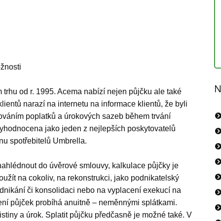
ožnosti
N
rhu od r. 1995. Acema nabízí nejen půjčku ale také
entů narazí na internetu na informace klientů, že byli
šováním poplatků a úrokových sazeb během trvání
yhodnocena jako jeden z nejlepších poskytovatelů
u spotřebitelů Umbrella.
ahlédnout do úvěrové smlouvy, kalkulace půjčky je
ít na cokoliv, na rekonstrukci, jako podnikatelský
odnikání či konsolidaci nebo na vyplacení exekucí na
ení půjček probíhá anuitně – neměnnými splátkami.
istiny a úrok. Splatit půjčku předčasně je možné také. V