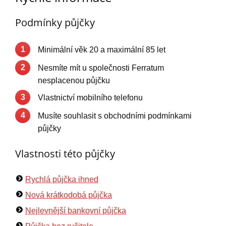
Podmínky půjčky
1
Minimální věk 20 a maximální 85 let
2
Nesmíte mít u společnosti Ferratum
nesplacenou půjčku
3
Vlastnictví mobilního telefonu
4
Musíte souhlasit s obchodními podmínkami
půjčky
Vlastnosti této půjčky
Rychlá půjčka ihned
Nová krátkodobá půjčka
Nejlevnější bankovní půjčka