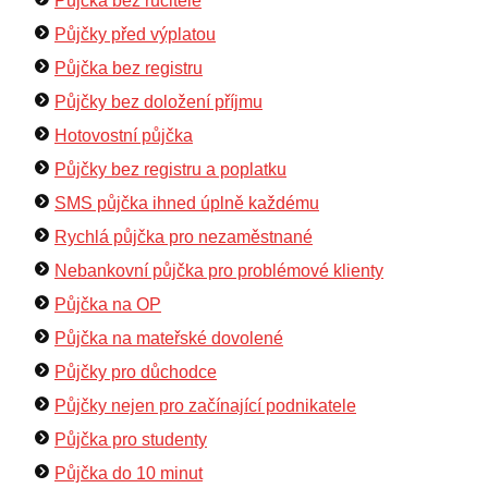
Půjčka bez ručitele
Půjčky před výplatou
Půjčka bez registru
Půjčky bez doložení příjmu
Hotovostní půjčka
Půjčky bez registru a poplatku
SMS půjčka ihned úplně každému
Rychlá půjčka pro nezaměstnané
Nebankovní půjčka pro problémové klienty
Půjčka na OP
Půjčka na mateřské dovolené
Půjčky pro důchodce
Půjčky nejen pro začínající podnikatele
Půjčka pro studenty
Půjčka do 10 minut