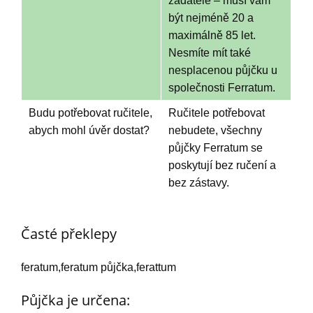
žadatele – musí vám
být nejméně 20 a
maximálně 85 let.
Nesmíte mít také
nesplacenou půjčku u
společnosti Ferratum.
Budu potřebovat ručitele,
Ručitele potřebovat
abych mohl úvěr dostat?
nebudete, všechny
půjčky Ferratum se
poskytují bez ručení a
bez zástavy.
Časté překlepy
feratum,feratum půjčka,ferattum
Půjčka je určena: