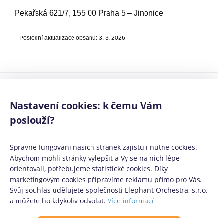
Pekařská 621/7, 155 00 Praha 5 – Jinonice
Poslední aktualizace obsahu: 3. 3. 2026
Mediálním partneři:
Půjčko.cz
,
CoolPôžičky.sk
,
CoolFinance.pl
,
PrestamosFrescos.es
Nastavení cookies: k čemu Vám
Máte dotaz či připomínku? Napište nám
info@coolpujcky.cz
©
CoolPujcky.cz
- Často kladené otázky Ferratum Credit
poslouží?
Váš nezávislý odborný srovnávač půjček pro rok 2026
Správné fungování našich stránek zajišťují nutné cookies.
Provozovatel:
Elephant Orchestra, s.r.o.
Ve spolupráci s
Úspory.cz
|
Abychom mohli stránky vylepšit a Vy se na nich lépe
Povinně zveřejňované informace
|
Informace o řazení produktových
orientovali, potřebujeme statistické cookies. Díky
nabídek
.
marketingovým cookies připravíme reklamu přímo pro Vás.
Svůj souhlas udělujete společnosti Elephant Orchestra, s.r.o.
a můžete ho kdykoliv odvolat.
Více informací