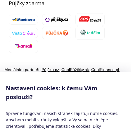
Půjčky zdarma
Mediálním partneři:
Půjčko.cz
,
CoolPôžičky.sk
,
CoolFinance.pl
,
PrestamosFrescos.es
Máte dotaz či připomínku? Napište nám
info@coolpujcky.cz
Nastavení cookies: k čemu Vám
©
CoolPujcky.cz
- Česká spořitelna mění svoje internetové
bankovnictví
poslouží?
Váš nezávislý odborný srovnávač půjček pro rok 2026
Správné fungování našich stránek zajišťují nutné cookies.
Provozovatel:
Elephant Orchestra, s.r.o.
Ve spolupráci s
Úspory.cz
|
Abychom mohli stránky vylepšit a Vy se na nich lépe
Povinně zveřejňované informace
|
Informace o řazení produktových
orientovali, potřebujeme statistické cookies. Díky
nabídek
.