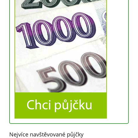
Nejvíce navštěvované půjčky