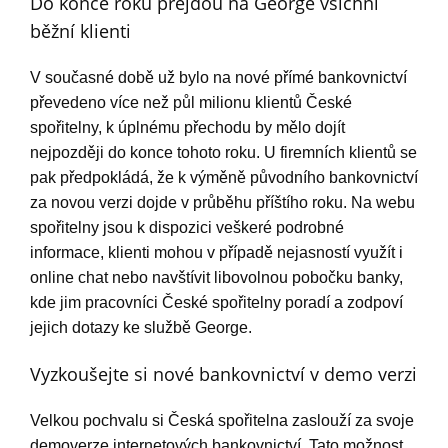
Do konce roku přejdou na George všichni
běžní klienti
V současné době už bylo na nové přímé bankovnictví
převedeno více než půl milionu klientů České
spořitelny, k úplnému přechodu by mělo dojít
nejpozději do konce tohoto roku. U firemních klientů se
pak předpokládá, že k výměně původního bankovnictví
za novou verzi dojde v průběhu příštího roku. Na webu
spořitelny jsou k dispozici veškeré podrobné
informace, klienti mohou v případě nejasností využít i
online chat nebo navštívit libovolnou pobočku banky,
kde jim pracovníci České spořitelny poradí a zodpoví
jejich dotazy ke službě George.
Vyzkoušejte si nové bankovnictví v demo verzi
Velkou pochvalu si Česká spořitelna zaslouží za svoje
demoverze internetových bankovnictví. Tato možnost