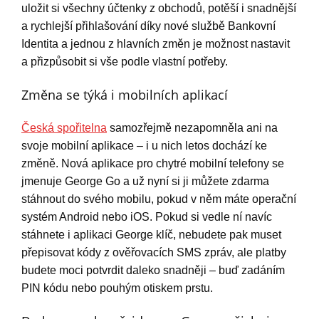
uložit si všechny účtenky z obchodů, potěší i snadnější
a rychlejší přihlašování díky nové službě Bankovní
Identita a jednou z hlavních změn je možnost nastavit
a přizpůsobit si vše podle vlastní potřeby.
Změna se týká i mobilních aplikací
Česká spořitelna
samozřejmě nezapomněla ani na
svoje mobilní aplikace – i u nich letos dochází ke
změně. Nová aplikace pro chytré mobilní telefony se
jmenuje George Go a už nyní si ji můžete zdarma
stáhnout do svého mobilu, pokud v něm máte operační
systém Android nebo iOS. Pokud si vedle ní navíc
stáhnete i aplikaci George klíč, nebudete pak muset
přepisovat kódy z ověřovacích SMS zpráv, ale platby
budete moci potvrdit daleko snadněji – buď zadáním
PIN kódu nebo pouhým otiskem prstu.