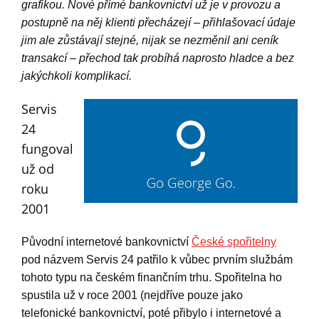
grafikou. Nové přímé bankovnictví už je v provozu a
postupně na něj klienti přecházejí – přihlašovací údaje
jim ale zůstávají stejné, nijak se nezměnil ani ceník
transakcí – přechod tak probíhá naprosto hladce a bez
jakýchkoli komplikací.
Servis
24
fungoval
už od
roku
2001
Původní internetové bankovnictví
České spořitelny
pod názvem Servis 24 patřilo k vůbec prvním službám
tohoto typu na českém finančním trhu. Spořitelna ho
spustila už v roce 2001 (nejdříve pouze jako
telefonické bankovnictví, poté přibylo i internetové a