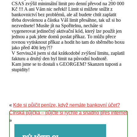
«
Kde si půjčit peníze, když nemáte bankovní účet?
Čínská půjčka – půjčte si rychle a snadno přes internet
»