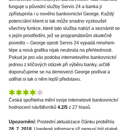
funguje u původní služby Servis 24 a banka ji
zpřístupnila i u nového bankovnictví George. Každý
potenciální klient si tak může snadno vyzkoušet
všechny funkce, které tato služba nabízí a seznámit se
s jejím prostředím, jež se programátorům skutečně
povedlo – George oproti Servis 24 vypadá mnohem
lépe a nová grafika nijak neubrala na přehlednosti.
Pokud je pro vás podoba internetového bankovnictví
jednou z klíčových otázek při výběru banky, určitě
doporučujeme se na demoverzi George podívat a
udělat si tak o něm lepší představu.
Česká spořitelna mění svoje internetové bankovnictví
hodnocení návštěvníků
4.2
/5
z
27
hlasů.
Upozornění:
Poslední aktualizace článku proběhla
28. 7. 2018
. Uvedené informace již nemusí být platné.