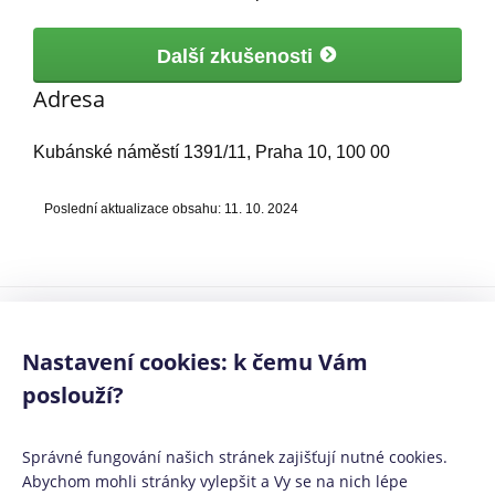
Další zkušenosti
Adresa
Kubánské náměstí 1391/11, Praha 10, 100 00
Poslední aktualizace obsahu: 11. 10. 2024
Mediálním partneři:
Půjčko.cz
,
CoolPôžičky.sk
,
CoolFinance.pl
,
PrestamosFrescos.es
Nastavení cookies: k čemu Vám
Máte dotaz či připomínku? Napište nám
info@coolpujcky.cz
poslouží?
©
CoolPujcky.cz
- Fair Credit International SE - Tetička
Váš nezávislý odborný srovnávač půjček pro rok 2026
Správné fungování našich stránek zajišťují nutné cookies.
Provozovatel:
Elephant Orchestra, s.r.o.
Ve spolupráci s
Úspory.cz
|
Abychom mohli stránky vylepšit a Vy se na nich lépe
Povinně zveřejňované informace
|
Informace o řazení produktových