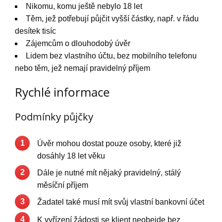
Nikomu, komu ještě nebylo 18 let
Těm, jež potřebují půjčit vyšší částky, např. v řádu
desítek tisíc
Zájemcům o dlouhodobý úvěr
Lidem bez vlastního účtu, bez mobilního telefonu
nebo těm, jež nemají pravidelný příjem
Rychlé informace
Podmínky půjčky
1
Úvěr mohou dostat pouze osoby, které již
dosáhly 18 let věku
2
Dále je nutné mít nějaký pravidelný, stálý
měsíční příjem
3
Žadatel také musí mít svůj vlastní bankovní účet
4
K vyřízení žádosti se klient neobejde bez