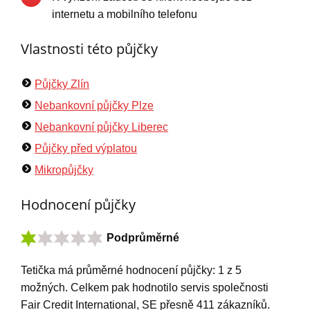
internetu a mobilního telefonu
Vlastnosti této půjčky
Půjčky Zlín
Nebankovní půjčky Plze
Nebankovní půjčky Liberec
Půjčky před výplatou
Mikropůjčky
Hodnocení půjčky
Podprůměrné
Tetička
má
průměrné hodnocení půjčky:
1
z
5
možných. Celkem pak hodnotilo servis společnosti
Fair Credit International, SE přesně
411
zákazníků.