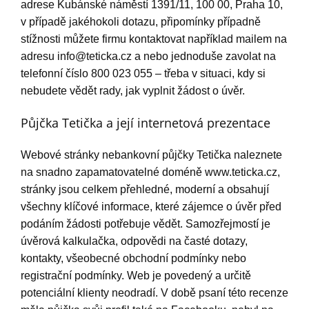
adrese Kubánské náměstí 1391/11, 100 00, Praha 10,
v případě jakéhokoli dotazu, připomínky případně
stížnosti můžete firmu kontaktovat například mailem na
adresu
info@teticka.cz
a nebo jednoduše zavolat na
telefonní číslo 800 023 055 – třeba v situaci, kdy si
nebudete vědět rady, jak vyplnit žádost o úvěr.
Půjčka Tetička a její internetová prezentace
Webové stránky nebankovní půjčky Tetička naleznete
na snadno zapamatovatelné doméně www.teticka.cz,
stránky jsou celkem přehledné, moderní a obsahují
všechny klíčové informace, které zájemce o úvěr před
podáním žádosti potřebuje vědět. Samozřejmostí je
úvěrová kalkulačka, odpovědi na časté dotazy,
kontakty, všeobecné obchodní podmínky nebo
registrační podmínky. Web je povedený a určitě
potenciální klienty neodradí. V době psaní této recenze