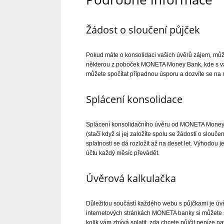
Žádost o sloučení půjček
Pokud máte o konsolidaci vašich úvěrů zájem, můž
některou z poboček MONETA Money Bank, kde s vám
můžete spočítat případnou úsporu a dozvíte se na
Splácení konsolidace
Splácení konsolidačního úvěru od MONETA Money Ba
(stačí když si jej založíte spolu se žádostí o slou
splatnosti se dá rozložit až na deset let. Výhodou 
účtu každý měsíc převádět.
Úvěrová kalkulačka
Důležitou součástí každého webu s půjčkami je úvě
internetových stránkách MONETA banky si můžete snad
kolik vám zbývá splatit, zda chcete půjčit peníze na