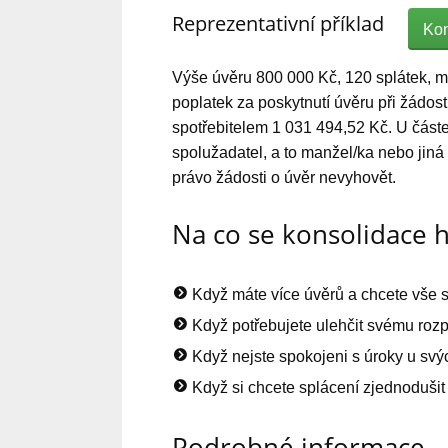
Reprezentativní příklad
Kon
Výše úvěru 800 000 Kč, 120 splátek, m
poplatek za poskytnutí úvěru při žádos
spotřebitelem 1 031 494,52 Kč. U část
spolužadatel, a to manžel/ka nebo jin
právo žádosti o úvěr nevyhovět.
Na co se konsolidace 
Když máte více úvěrů a chcete vše s
Když potřebujete ulehčit svému roz
Když nejste spokojeni s úroky u svý
Když si chcete splácení zjednodušit 
Podrobné informace