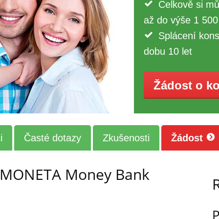
Celkově si mů
až do výše 1 500
Splácení kons
dobu 10 let
Žádost o k
i
Časté dotazy
Zkušenosti
Žádost
k MONETA Money Bank
P