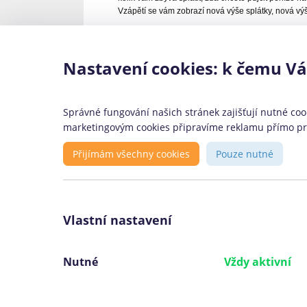
Vzápětí se vám zobrazí nová výše splátky, nová výš
Nastavení cookies: k čemu V
Konsolidace je určena:
Správné fungování našich stránek zajišťují nutné cook
marketingovým cookies připravíme reklamu přímo pro 
Těm, co si chtějí sloučit více půjček
Přijímám všechny cookies
Pouze nutné
jedné velké
Těm, co mají zájem o sloučení úvěr
kreditních karet nebo kontokorentů
Lidem, jejichž celková výše půjček
Vlastní nastavení
nepřesahuje 1 500 000 Kč
Lidem, kteří chtějí ušetřit na svých
Nutné
Vždy aktivní
měsíčních splátkách za půjčky