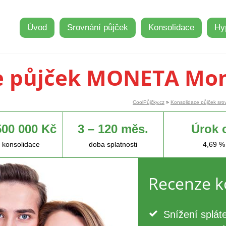
Úvod
Srovnání půjček
Konsolidace
Hy
e půjček MONETA Mo
CoolPůjčky.cz
»
Konsolidace půjček sro
500 000 Kč
3 – 120 měs.
Úrok 
 konsolidace
doba splatnosti
4,69 %
Recenze k
Snížení splát