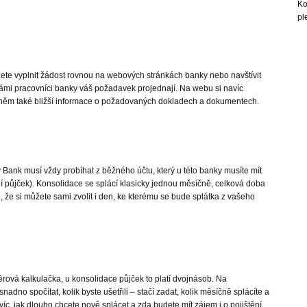
Ko
pl
ete vyplnit žádost rovnou na webových stránkách banky nebo navštívit
i pracovníci banky váš požadavek projednají. Na webu si navíc
 něm také bližší informace o požadovaných dokladech a dokumentech.
nk musí vždy probíhat z běžného účtu, který u této banky musíte mít
čení půjček). Konsolidace se splácí klasicky jednou měsíčně, celková doba
je, že si můžete sami zvolit i den, ke kterému se bude splátka z vašeho
rová kalkulačka, u konsolidace půjček to platí dvojnásob. Na
no spočítat, kolik byste ušetřili – stačí zadat, kolik měsíčně splácíte a
víc, jak dlouho chcete nově splácet a zda budete mít zájem i o pojištění.