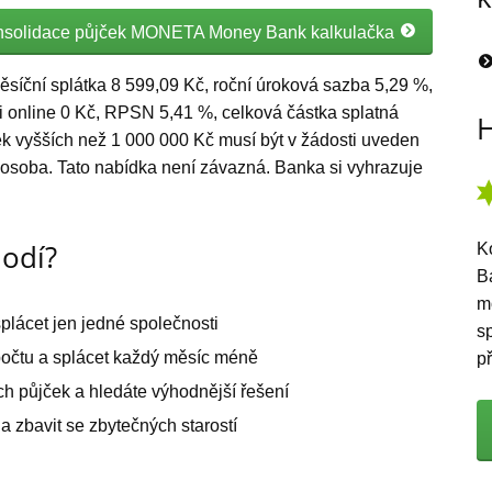
solidace půjček MONETA Money Bank kalkulačka
ěsíční splátka 8 599,09 Kč, roční úroková sazba 5,29 %,
ti online 0 Kč, RPSN 5,41 %, celková částka splatná
H
ek vyšších než 1 000 000 Kč musí být v žádosti uveden
á osoba. Tato nabídka není závazná. Banka si vyhrazuje
hodí?
K
B
m
plácet jen jedné společnosti
s
počtu a splácet každý měsíc méně
p
ch půjček a hledáte výhodnější řešení
a zbavit se zbytečných starostí