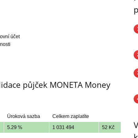
p
ovní účet
žnosti
olidace půjček MONETA Money
Úroková sazba
Celkem zaplatíte
V
5.29 %
1 031 494
52 Kč
k