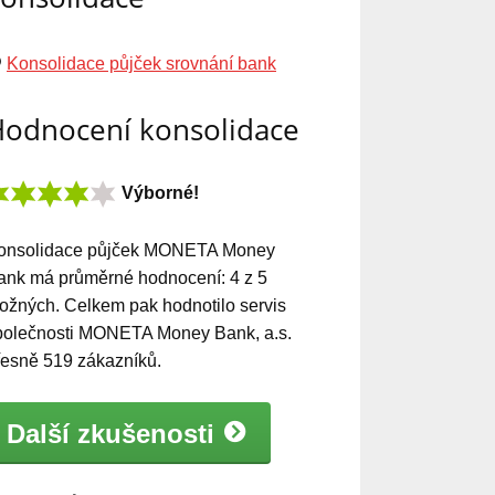
Konsolidace půjček srovnání bank
odnocení konsolidace
Výborné!
onsolidace půjček MONETA Money
ank
má
průměrné hodnocení:
4
z
5
ožných. Celkem pak hodnotilo servis
polečnosti MONETA Money Bank, a.s.
řesně
519
zákazníků.
Další zkušenosti