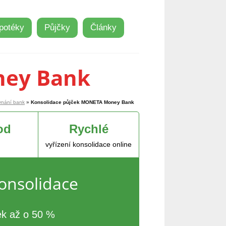
potéky
Půjčky
Články
ney Bank
vnání bank
»
Konsolidace půjček MONETA Money Bank
od
Rychlé
vyřízení konsolidace online
onsolidace
ek až o 50 %