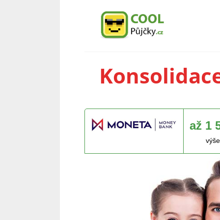
Konsolidac
až 1 
výše