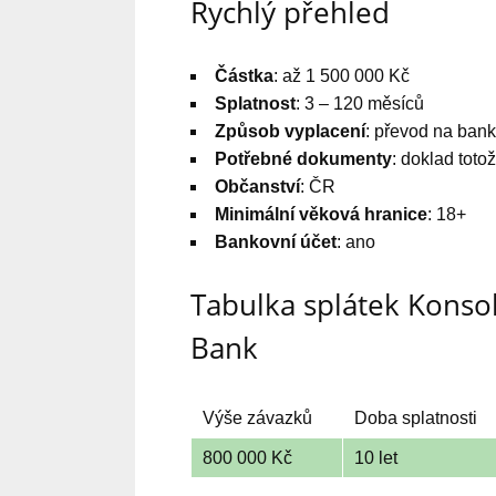
Rychlý přehled
Částka
: až 1 500 000 Kč
Splatnost
: 3 – 120 měsíců
Způsob vyplacení
: převod na bank
Potřebné dokumenty
: doklad toto
Občanství
: ČR
Minimální věková hranice
: 18+
Bankovní účet
: ano
Tabulka splátek Kons
Bank
Výše závazků
Doba splatnosti
800 000 Kč
10 let