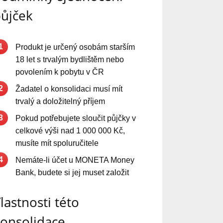
ůjček
1
Produkt je určený osobám starším
18 let s trvalým bydlištěm nebo
povolením k pobytu v ČR
2
Žadatel o konsolidaci musí mít
trvalý a doložitelný příjem
3
Pokud potřebujete sloučit půjčky v
celkové výši nad 1 000 000 Kč,
musíte mít spoluručitele
4
Nemáte-li účet u MONETA Money
Bank, budete si jej muset založit
lastnosti této
onsolidace