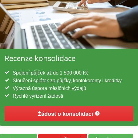
Recenze konsolidace
Spojení půjček až do 1 500 000 Kč
Sloučení splátek za půjčky, kontokorenty i kreditky
Výrazná úspora měsíčních výdajů
Rychlé vyřízení žádosti
Žádost o konsolidaci