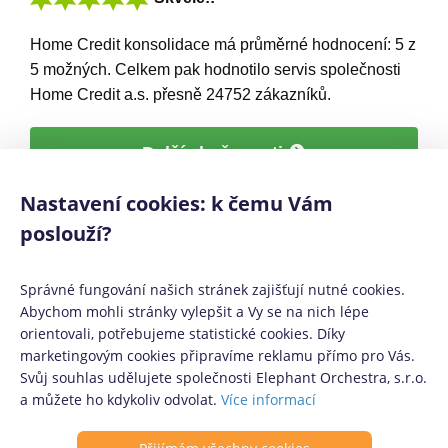
Home Credit konsolidace
má
průměrné hodnocení:
5
z
5
možných. Celkem pak hodnotilo servis společnosti
Home Credit a.s. přesně
24752
zákazníků.
Další zkušenosti
Nastavení cookies: k čemu Vám
Home Credit konsolidace se často plete s
homecredit konsolidace,
poslouží?
home kredit konsolidace
Správné fungování našich stránek zajišťují nutné cookies.
Abychom mohli stránky vylepšit a Vy se na nich lépe
orientovali, potřebujeme statistické cookies. Díky
Mediálním partneři:
Půjčko.cz
,
CoolPôžičky.sk
,
CoolFinance.pl
,
marketingovým cookies připravíme reklamu přímo pro Vás.
PrestamosFrescos.es
Svůj souhlas udělujete společnosti Elephant Orchestra, s.r.o.
Máte dotaz či připomínku? Napište nám
info@coolpujcky.cz
a můžete ho kdykoliv odvolat.
Více informací
©
CoolPujcky.cz
- Home Credit as - Home Credit konsolidace
Váš nezávislý odborný srovnávač půjček pro rok 2026