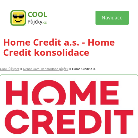
Navigace
Home Credit a.s. - Home
Credit konsolidace
CoolPůjčky.cz
»
Nebankovní konsolidace půjček
»
Home Credit a.s.