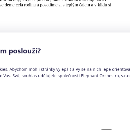
ám poslouží?
Konsolidace není určena:
ies. Abychom mohli stránky vylepšit a Vy se na nich lépe orientoval
Vás. Svůj souhlas udělujete společnosti Elephant Orchestra, s.r.o
ch
Žadatelům, kteří chtějí sloučit úvěry ve
vyšší částce než 2 500 000 Kč
ůjčky
Žadatelům, kteří nemají dostatečné příjmy,
ze kterých by konsolidaci mohli splácet
e které
Žadatelům, kterým ještě nebylo 18 let