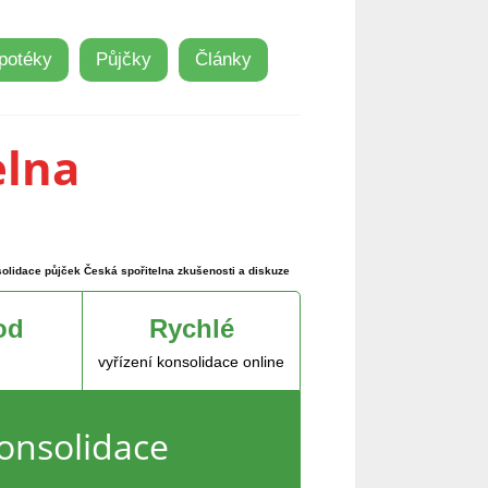
potéky
Půjčky
Články
elna
olidace půjček Česká spořitelna zkušenosti a diskuze
od
Rychlé
vyřízení konsolidace online
onsolidace