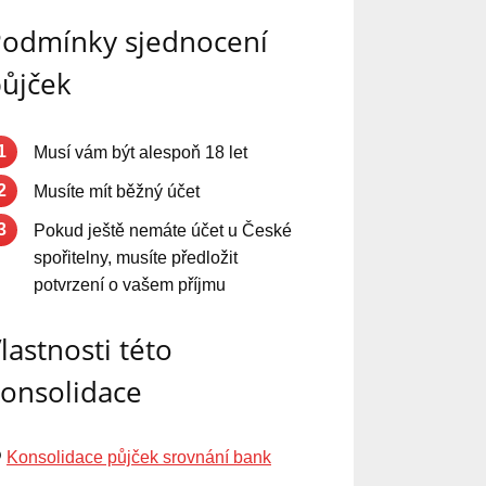
odmínky sjednocení
ůjček
1
Musí vám být alespoň 18 let
2
Musíte mít běžný účet
3
Pokud ještě nemáte účet u České
spořitelny, musíte předložit
potvrzení o vašem příjmu
lastnosti této
onsolidace
Konsolidace půjček srovnání bank