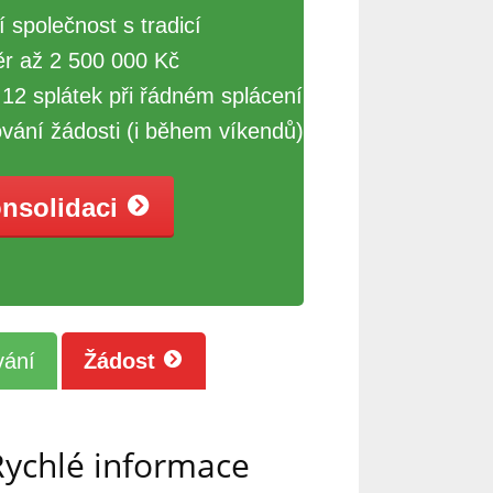
ní společnost s tradicí
ěr až 2 500 000 Kč
12 splátek při řádném splácení
vání žádosti (i během víkendů)
onsolidaci
vání
Žádost
Rychlé informace