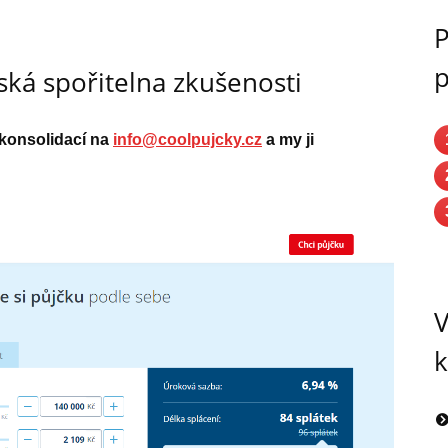
P
p
ská spořitelna zkušenosti
 konsolidací na
info@coolpujcky.cz
a my ji
V
k