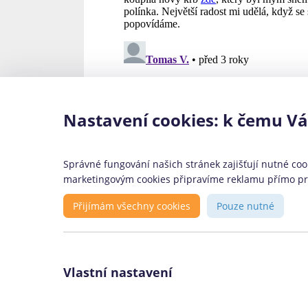
Nastavení cookies: k čemu V
Konsolidace je určena:
Správné fungování našich stránek zajišťují nutné cook
marketingovým cookies připravíme reklamu přímo pro 
Lidem, kteří chtějí ušetřit na splátká
svých současných půjček
Přijímám všechny cookies
Pouze nutné
Lidem, kteří si chtějí všechny své p
sloučit do jedné
Lidem, kteří požadují konsolidaci, k
je možné dostat další půjčku
Vlastní nastavení
Lidem, kteří jsou plnoletí