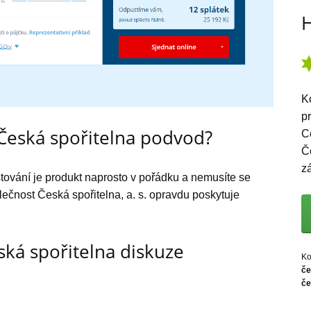
H
K
p
 Česká spořitelna podvod?
C
Č
z
stování je produkt naprosto v pořádku a nemusíte se
ečnost Česká spořitelna, a. s. opravdu poskytuje
ská spořitelna diskuze
Ko
če
če