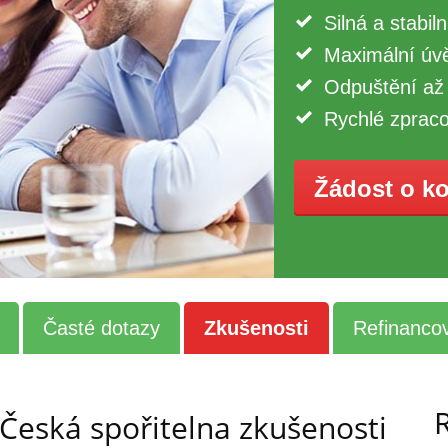
Silná a stabil
Maximální úv
Odpuštění až 
Rychlé zpraco
Žádost o k
Časté dotazy
Zkušenosti
Refinanco
Česká spořitelna zkušenosti