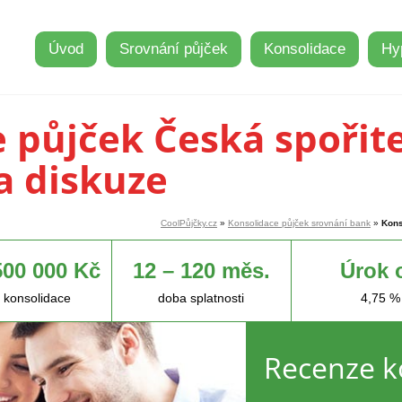
Úvod
Srovnání půjček
Konsolidace
Hy
 půjček Česká spořit
a diskuze
CoolPůjčky.cz
»
Konsolidace půjček srovnání bank
»
Kons
500 000 Kč
12 – 120 měs.
Úrok 
 konsolidace
doba splatnosti
4,75 %
Recenze k