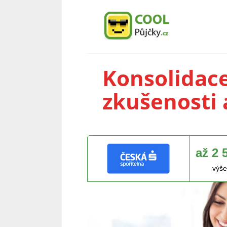
Konsolidace
zkušenosti 
až 2 
výše