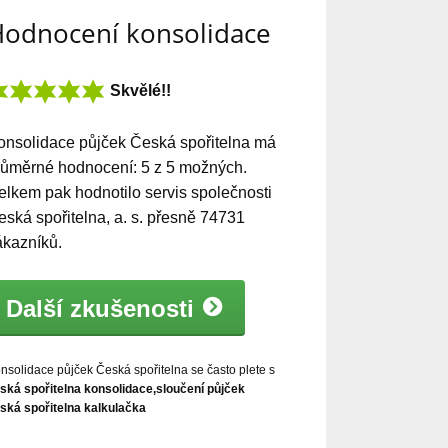
odnocení konsolidace
Skvělé!!
onsolidace půjček Česká spořitelna
má
růměrné hodnocení:
5
z
5
možných.
elkem pak hodnotilo servis společnosti
eská spořitelna, a. s. přesně
74731
ákazníků.
Další zkušenosti
nsolidace půjček Česká spořitelna se často plete s
ská spořitelna konsolidace,sloučení půjček
ská spořitelna kalkulačka