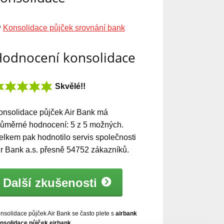
Konsolidace půjček srovnání bank
odnocení konsolidace
Skvělé!!
onsolidace půjček Air Bank
má
růměrné hodnocení:
5
z
5
možných.
elkem pak hodnotilo servis společnosti
ir Bank a.s. přesně
54752
zákazníků.
Další zkušenosti
nsolidace půjček Air Bank se často plete s
airbank
nsolidace půjček,eirbank