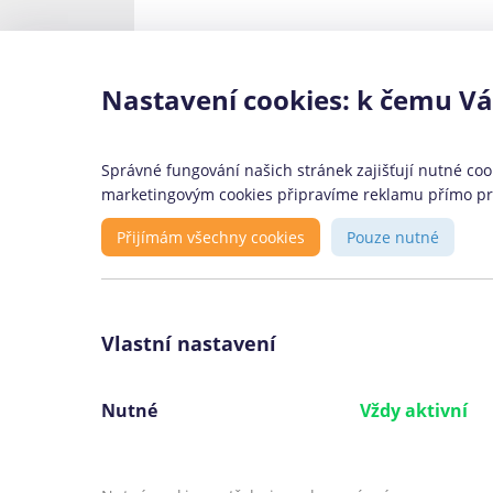
Časté překlepy
Nastavení cookies: k čemu V
airbank konsolidace půjček,eirbank
Správné fungování našich stránek zajišťují nutné cook
marketingovým cookies připravíme reklamu přímo pro 
Konsolidace je určena:
Přijímám všechny cookies
Pouze nutné
Pro osoby starší 18 let, které budou
schopny půjčku splácet
Pro ty, kteří mají více půjček a chtějí
Vlastní nastavení
měsíčně splácet méně peněz
Pro ty, kteří chtějí mít místo více půj
Nutné
Vždy aktivní
pouze jednu
Pro ty, kterým nevyhovují podmínky
jejich současného úvěru