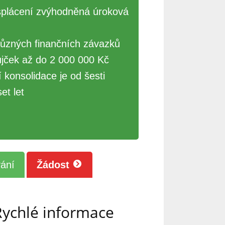
splácení zvýhodněná úroková
různých finančních závazků
jček až do 2 000 000 Kč
 konsolidace je od šesti
et let
ání
Žádost
Rychlé informace