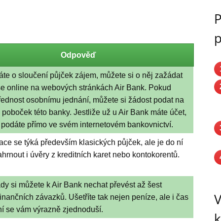
P
p
Odpověď
te o sloučení půjček zájem, můžete si o něj zažádat
e online na webových stránkách Air Bank. Pokud
řednost osobnímu jednání, můžete si žádost podat na
 poboček této banky. Jestliže už u Air Bank máte účet,
i podáte přímo ve svém internetovém bankovnictví.
ce se týká především klasických půjček, ale je do ní
rnout i úvěry z kreditních karet nebo kontokorentů.
y si můžete k Air Bank nechat převést až šest
V
inančních závazků. Ušetříte tak nejen peníze, ale i čas
ní se vám výrazně zjednoduší.
k