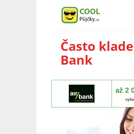
Často klade
Bank
až 2 
výše