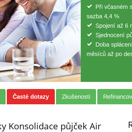
Při včasném 
sazba 4,4 %
Spojení až 6 
Sjednocení pů
Doba splácení
měsíců až po des
Časté dotazy
Zkušenosti
Refinancov
y Konsolidace půjček Air