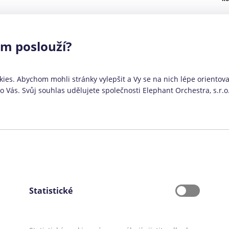
ám poslouží?
ies. Abychom mohli stránky vylepšit a Vy se na nich lépe orientoval
Vás. Svůj souhlas udělujete společnosti Elephant Orchestra, s.r.o
Konsolidace není určena:
Lidem, kterým ještě nebylo 18 let
Lidem, kteří jsou bez příjmů a nebyli by
schopni půjčku řádně splácet
Lidem, kteří nejsou ochotni mít u Air Bank
ček
běžný účet
Statistické
Lidem, kteří potřebují převést půjčky v
 u
celkové výši nad 2 000 000 Kč