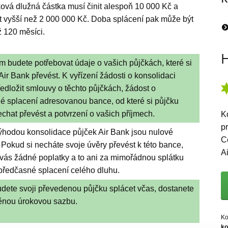
ková dlužná částka musí činit alespoň 10 000 Kč a
t vyšší než 2 000 000 Kč. Doba splácení pak může být
ž 120 měsíci.
H
m budete potřebovat údaje o vašich půjčkách, které si
Air Bank převést. K vyřízení žádosti o konsolidaci
edložit smlouvy o těchto půjčkách, žádost o
é splacení adresovanou bance, od které si půjčku
chat převést a potvrzení o vašich příjmech.
K
p
ýhodou konsolidace půjček Air Bank jsou nulové
C
 Pokud si necháte svoje úvěry převést k této bance,
A
 vás žádné poplatky a to ani za mimořádnou splátku
předčasné splacení celého dluhu.
dete svoji převedenou půjčku splácet včas, dostanete
nou úrokovou sazbu.
Ko
ko