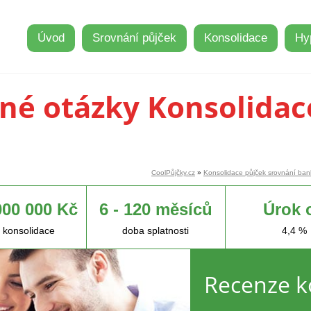
Úvod
Srovnání půjček
Konsolidace
Hy
né otázky Konsolidac
CoolPůjčky.cz
»
Konsolidace půjček srovnání ban
000 000 Kč
6 - 120 měsíců
Úrok 
 konsolidace
doba splatnosti
4,4 %
Recenze k