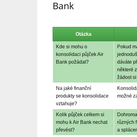
Bank
Otázka
Kde si mohu o
Pokud má
konsolidaci půjček Air
jednoduš
Bank požádat?
dáváte p
některé z
žádost s
Na jaké finanční
Konsolida
produkty se konsolidace
možné zah
vztahuje?
Kolik půjček celkem si
Dohromad
mohu k Air Bank nechat
různých f
převést?
a spláce