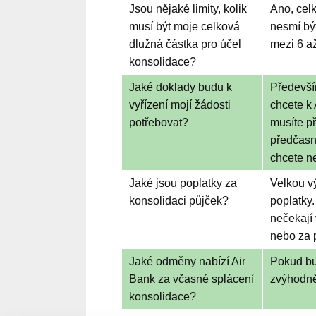
Jsou nějaké limity, kolik
Ano, cel
musí být moje celková
nesmí bý
dlužná částka pro účel
mezi 6 a
konsolidace?
Jaké doklady budu k
Předevší
vyřízení mojí žádosti
chcete k 
potřebovat?
musíte př
předčasn
chcete ne
Jaké jsou poplatky za
Velkou v
konsolidaci půjček?
poplatky.
nečekají
nebo za 
Jaké odměny nabízí Air
Pokud bu
Bank za včasné splácení
zvýhodně
konsolidace?