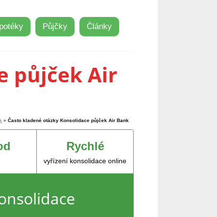
potéky
Půjčky
Články
e půjček Air
k
»
Často kladené otázky Konsolidace půjček Air Bank
od
Rychlé
vyřízení konsolidace online
onsolidace