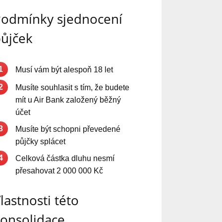
odmínky sjednocení
ůjček
1
Musí vám být alespoň 18 let
2
Musíte souhlasit s tím, že budete
mít u Air Bank založený běžný
účet
3
Musíte být schopni převedené
půjčky splácet
4
Celková částka dluhu nesmí
přesahovat 2 000 000 Kč
lastnosti této
onsolidace