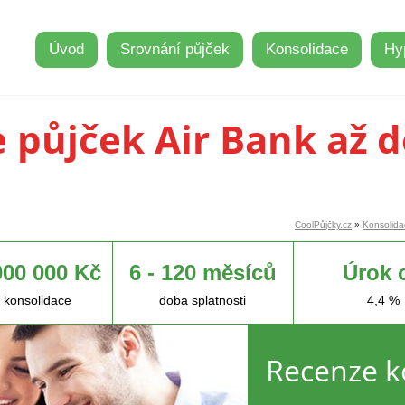
Úvod
Srovnání půjček
Konsolidace
Hy
 půjček Air Bank až d
CoolPůjčky.cz
»
Konsolida
000 000 Kč
6 - 120 měsíců
Úrok 
 konsolidace
doba splatnosti
4,4 %
Recenze k