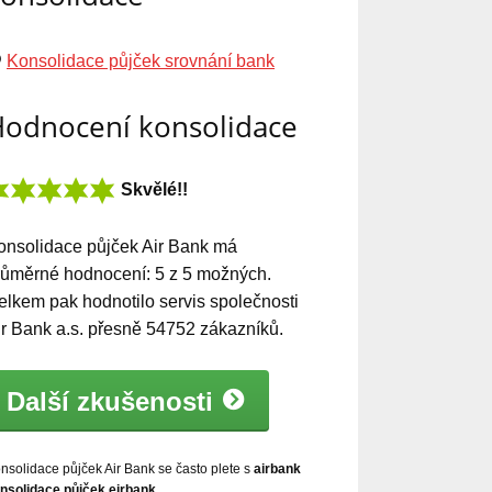
Konsolidace půjček srovnání bank
odnocení konsolidace
Skvělé!!
onsolidace půjček Air Bank
má
růměrné hodnocení:
5
z
5
možných.
elkem pak hodnotilo servis společnosti
ir Bank a.s. přesně
54752
zákazníků.
Další zkušenosti
nsolidace půjček Air Bank se často plete s
airbank
nsolidace půjček,eirbank