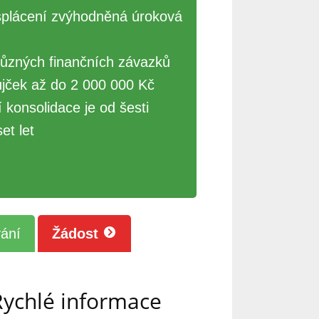
splácení zvýhodněná úroková
různých finančních závazků
jček až do 2 000 000 Kč
 konsolidace je od šesti
et let
ání
Žádost
Rychlé informace