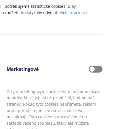
i, potřebujeme statistické cookies. Díky
. a můžete ho kdykoliv odvolat.
Více informací
Marketingové
Díky marketingovým cookies Vám můžeme ukázat
nabídky, které jste si už prohlíželi, i mimo naše
stránky. Pokud tyto cookies nepřijmete, reklam
bude pořád stejně, ale na věci, které Vás
ky.sk
,
CoolFinance.pl
,
PrestamosFrescos.es
nezajímají. Tyto cookies zpracováváme na
info@coolpujcky.cz
základě Vašeho souhlasu, který ale můžete