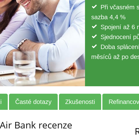
Při včasném 
sazba 4,4 %
Spojení až 6 
Sjednocení pů
Doba splácení
měsíců až po des
i
Časté dotazy
Zkušenosti
Refinancov
 Air Bank recenze