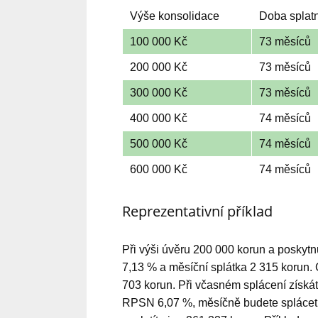
Výše konsolidace
Doba splatn
100 000 Kč
73 měsíců
200 000 Kč
73 měsíců
300 000 Kč
73 měsíců
400 000 Kč
74 měsíců
500 000 Kč
74 měsíců
600 000 Kč
74 měsíců
Reprezentativní příklad
Při výši úvěru 200 000 korun a poskyt
7,13 % a měsíční splátka 2 315 korun.
703 korun. Při včasném splácení získ
RPSN 6,07 %, měsíčně budete splácet 