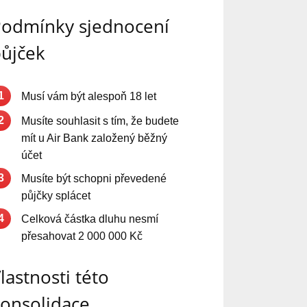
odmínky sjednocení
ůjček
1
Musí vám být alespoň 18 let
2
Musíte souhlasit s tím, že budete
mít u Air Bank založený běžný
účet
3
Musíte být schopni převedené
půjčky splácet
4
Celková částka dluhu nesmí
přesahovat 2 000 000 Kč
lastnosti této
onsolidace