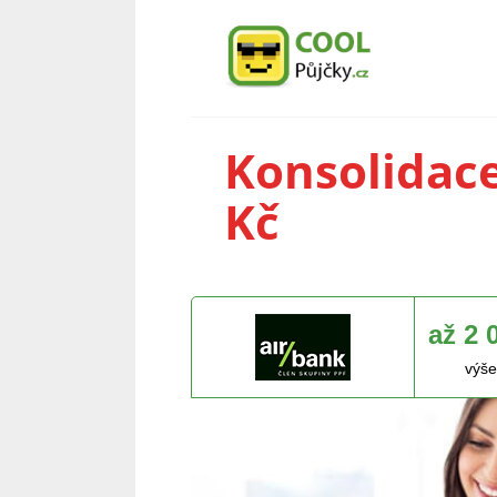
Konsolidace
Kč
až 2 
výše