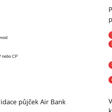
P
p
řevod
P nebo CP
V
idace půjček Air Bank
k