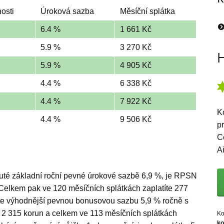
osti
Úroková sazba
Měsíční splátka
6.4 %
1 661 Kč
5.9 %
3 270 Kč
H
5.9 %
4 905 Kč
4.4 %
6 338 Kč
4.4 %
7 922 Kč
K
4.4 %
9 506 Kč
p
C
A
nuté základní roční pevné úrokové sazbě 6,9 %, je RPSN
 Celkem pak ve 120 měsíčních splátkách zaplatíte 277
áte výhodnější pevnou bonusovou sazbu 5,9 % ročně s
2 315 korun a celkem ve 113 měsíčních splátkách
Ko
ko