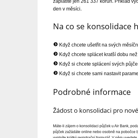
zaplatíte jen 261 337 korun. Příklad vy
den v měsíci.
Na co se konsolidace 
Když chcete ušetřit na svých měsíčn
Když chcete splácet kratší dobu ne
Když si chcete splácení svých půjče
Když si chcete sami nastavit parame
Podrobné informace
Žádost o konsolidaci pro nové
Máte-li zájem o konsolidaci půjček u Air Bank, podat
půjček zažádáte online nebo osobně na pobočce ba
vyplníte krátký registrační formulář. V něm uvedete