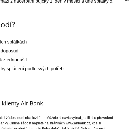
chází z načerpání půjčky 1. den v měsíci a dne splátky 5.
hodí?
ích splátkách
ž doposud
k zjednodušit
try splácení podle svých potřeb
 klienty Air Bank
 si žádost není nic složitého. Můžete si navíc vybrat, jestli si o převedení
nky. Online žádost najdete na stránkách www.airbank.cz, kde si
 základní osobní údaje a je třeba doložit také výši Vašich současných