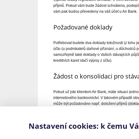
příjmů. Pokud vám bude žádost schválena, podepíš
vám pak budou převedeny na váš účet u Air Bank.
Požadované doklady
Potřebovat budete dva doklady totožnosti (z toho j
účtu (u podnikatelů daňové přiznání, u důchodců p
samozřejmě také doklady o Vašich stávajících půjč
kreditních karet stačí výpisy z účtu).
Žádost o konsolidaci pro stáva
Pokud už jste klientem Air Bank, máte situaci jedn
internetového bankovnictví. V takovém případě obv
může být požadováno např. doložení příjmů (doklad
Odměny a bonusy za včasné s
Nastavení cookies: k čemu V
Budete-li svoje převedené půjčky splácet včas, ček