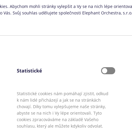
ies. Abychom mohli stránky vylepšit a Vy se na nich lépe orientoval
Vás. Svůj souhlas udělujete společnosti Elephant Orchestra, s.r.o
Konsolidace není určena:
Lidem, kterým ještě nebylo 18 let
Lidem, kteří jsou bez příjmů a nebyli by
schopni půjčku řádně splácet
Lidem, kteří nejsou ochotni mít u Air Bank
ček
běžný účet
Statistické
Lidem, kteří potřebují převést půjčky v
 u
celkové výši nad 2 000 000 Kč
Statistické cookies nám pomáhají zjistit, odkud
k nám lidé přicházejí a jak se na stránkách
chovají. Díky tomu vylepšujeme naše stránky,
abyste se na nich i Vy lépe orientovali. Tyto
Bank až do 2 000 000 Kč
Mediálním partneři:
Půjčko.cz
,
CoolPôžič
cookies zpracováváme na základě Vašeho
o rok 2026
Máte dotaz či připomínku? Napište nám
souhlasu, který ale můžete kdykoliv odvolat.