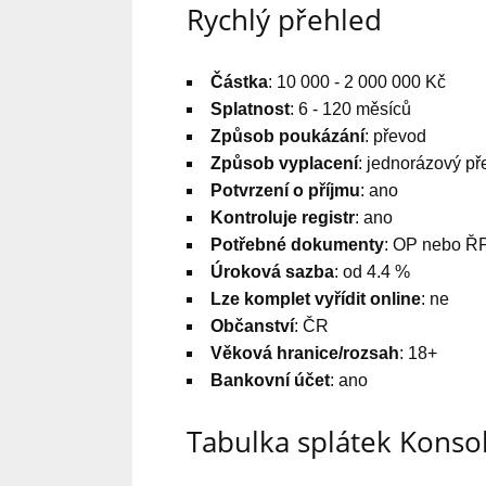
Rychlý přehled
Částka
: 10 000 - 2 000 000 Kč
Splatnost
: 6 - 120 měsíců
Způsob poukázání
: převod
Způsob vyplacení
: jednorázový p
Potvrzení o příjmu
: ano
Kontroluje registr
: ano
Potřebné dokumenty
: OP nebo Ř
Úroková sazba
: od 4.4 %
Lze komplet vyřídit online
: ne
Občanství
: ČR
Věková hranice/rozsah
: 18+
Bankovní účet
: ano
Tabulka splátek Konsol