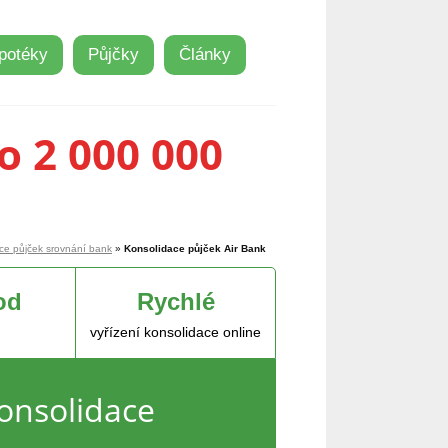
potéky
Půjčky
Články
o 2 000 000
ce půjček srovnání bank
»
Konsolidace půjček Air Bank
od
Rychlé
vyřízení konsolidace online
onsolidace