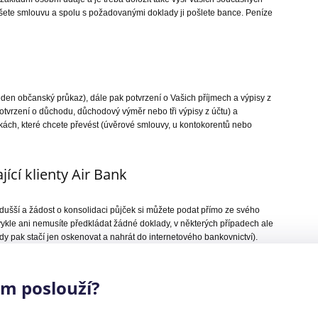
ete smlouvu a spolu s požadovanými doklady ji pošlete bance. Peníze
eden občanský průkaz), dále pak potvrzení o Vašich příjmech a výpisy z
otvrzení o důchodu, důchodový výměr nebo tři výpisy z účtu) a
kách, které chcete převést (úvěrové smlouvy, u kontokorentů nebo
jící klienty Air Bank
odušší a žádost o konsolidaci půjček si můžete podat přímo ze svého
ykle ani nemusíte předkládat žádné doklady, v některých případech ale
y pak stačí jen oskenovat a nahrát do internetového bankovnictví).
plácení
ám poslouží?
ají vás za to odměny.