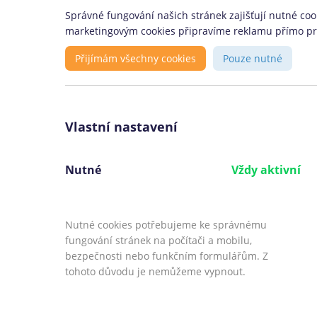
Správné fungování našich stránek zajišťují nutné cook
marketingovým cookies připravíme reklamu přímo pro 
Konsolidace je určena:
Přijímám všechny cookies
Pouze nutné
Pro osoby starší 18 let, které budou
schopny půjčku splácet
Pro ty, kteří mají více půjček a chtějí
Vlastní nastavení
měsíčně splácet méně peněz
Pro ty, kteří chtějí mít místo více půj
Nutné
Vždy aktivní
pouze jednu
Pro ty, kterým nevyhovují podmínky
jejich současného úvěru
Nutné cookies potřebujeme ke správnému
fungování stránek na počítači a mobilu,
bezpečnosti nebo funkčním formulářům. Z
tohoto důvodu je nemůžeme vypnout.
©
CoolPujcky.cz
- Konsolidace půjček Air 
Váš nezávislý odborný srovnávač půjček pr