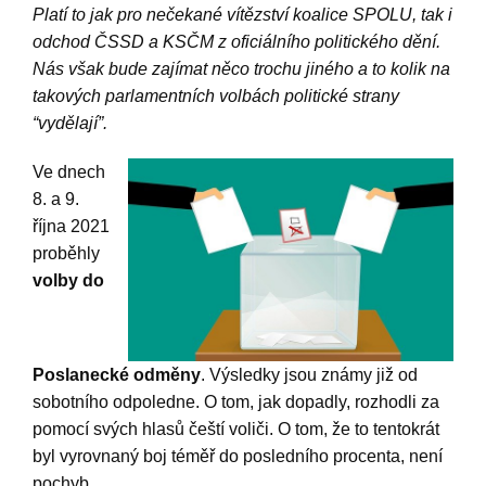
Platí to jak pro nečekané vítězství koalice SPOLU, tak i
odchod ČSSD a KSČM z oficiálního politického dění.
Nás však bude zajímat něco trochu jiného a to kolik na
takových parlamentních volbách politické strany
“vydělají”.
Ve dnech
8. a 9.
října 2021
proběhly
volby do
Poslanecké odměny
. Výsledky jsou známy již od
sobotního odpoledne. O tom, jak dopadly, rozhodli za
pomocí svých hlasů čeští voliči. O tom, že to tentokrát
byl vyrovnaný boj téměř do posledního procenta, není
pochyb.