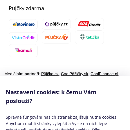
Půjčky zdarma
Mediálním partneři:
Půjčko.cz
,
CoolPôžičky.sk
,
CoolFinance.pl
,
PrestamosFrescos.es
Máte dotaz či připomínku? Napište nám
info@coolpujcky.cz
Nastavení cookies: k čemu Vám
©
CoolPujcky.cz
- Volby 2021 jsou za námi Na jaké příspěvky
poslouží?
mají politické strany a hnutí po volbách nárok
Váš nezávislý odborný srovnávač půjček pro rok 2026
Správné fungování našich stránek zajišťují nutné cookies.
Provozovatel:
Elephant Orchestra, s.r.o.
Ve spolupráci s
Úspory.cz
|
Abychom mohli stránky vylepšit a Vy se na nich lépe
Povinně zveřejňované informace
|
Informace o řazení produktových
orientovali, potřebujeme statistické cookies. Díky