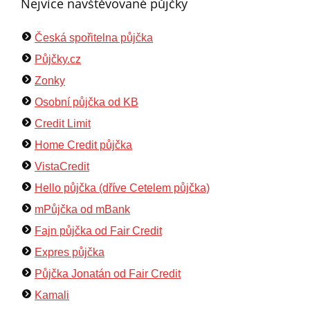
Nejvíce navštěvované půjčky
Česká spořitelna půjčka
Půjčky.cz
Zonky
Osobní půjčka od KB
Credit Limit
Home Credit půjčka
VistaCredit
Hello půjčka (dříve Cetelem půjčka)
mPůjčka od mBank
Fajn půjčka od Fair Credit
Expres půjčka
Půjčka Jonatán od Fair Credit
Kamali