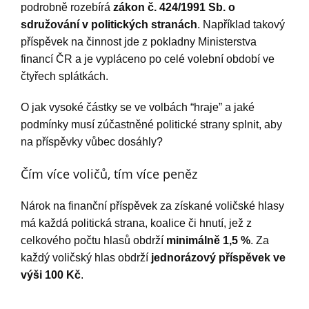
podrobně rozebírá
zákon č. 424/1991 Sb. o
sdružování v politických stranách
. Například takový
příspěvek na činnost jde z pokladny Ministerstva
financí ČR a je vypláceno po celé volební období ve
čtyřech splátkách.
O jak vysoké částky se ve volbách “hraje” a jaké
podmínky musí zúčastněné politické strany splnit, aby
na příspěvky vůbec dosáhly?
Čím více voličů, tím více peněz
Nárok na finanční příspěvek za získané voličské hlasy
má každá politická strana, koalice či hnutí, jež z
celkového počtu hlasů obdrží
minimálně 1,5 %
. Za
každý voličský hlas obdrží
jednorázový příspěvek ve
výši 100 Kč
.