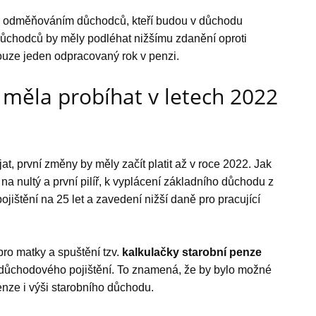
 s odměňováním důchodců, kteří budou v důchodu
 důchodců by měly podléhat nižšímu zdanění oproti
uze jeden odpracovaný rok v penzi.
 měla probíhat v letech 2022
at, první změny by měly začít platit až v roce 2022. Jak
 na nultý a první pilíř, k vyplácení základního důchodu z
ojištění na 25 let a zavedení nižší daně pro pracující
 pro matky a spuštění tzv.
kalkulačky starobní
penze
důchodového pojištění. To znamená, že by bylo možné
nze i výši starobního důchodu.