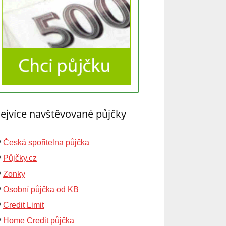
ejvíce navštěvované půjčky
Česká spořitelna půjčka
Půjčky.cz
Zonky
Osobní půjčka od KB
Credit Limit
Home Credit půjčka