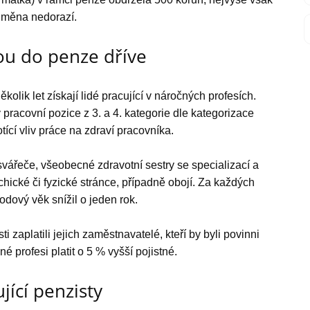
odměna nedorazí.
ou do penze dříve
olik let získají lidé pracující v náročných profesích.
racovní pozice z 3. a 4. kategorie dle kategorizace
ící vliv práce na zdraví pracovníka.
svářeče, všeobecné zdravotní sestry se specializací a
chické či fyzické stránce, případně obojí. Za každých
odový věk snížil o jeden rok.
 zaplatili jejich zaměstnavatelé, kteří by byli povinni
profesi platit o 5 % vyšší pojistné.
jící penzisty