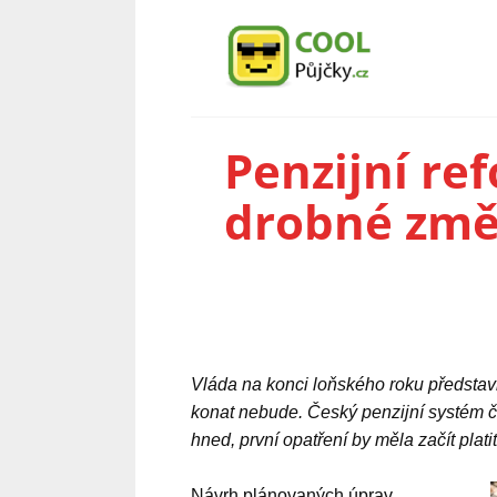
Penzijní re
drobné zm
Vláda na konci loňského roku představi
konat nebude. Český penzijní systém č
hned, první opatření by měla začít plat
Návrh plánovaných úprav