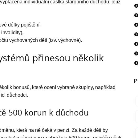
a vyplácena individuální částka starobního důchodu, jejíž
vé délky pojištění,
nvalidity),
čtu vychovaných dětí (tzv. výchovné).
ystémů přinesou několik
P
kolik bonusů, které ocení vybrané skupiny, například
jící důchodci.
tě 500 korun k důchodu
 odměnu, která na ně čeká v penzi. Za každé děti by
ní matka) v rámci penze obdržela 500 korun, nejvýše však