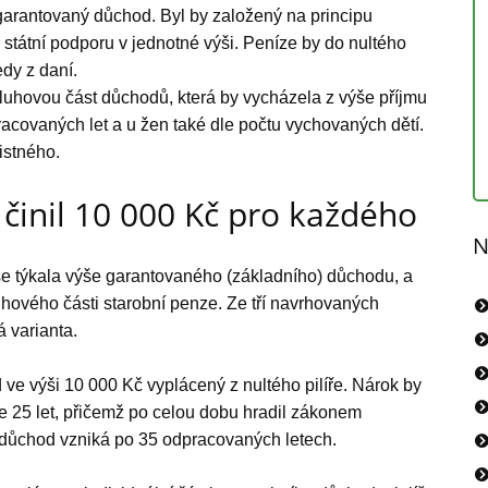
garantovaný důchod. Byl by založený na principu
i státní podporu v jednotné výši. Peníze by do nultého
edy z daní.
luhovou část důchodů, která by vycházela z výše příjmu
acovaných let a u žen také dle počtu vychovaných dětí.
istného.
činil 10 000 Kč pro každého
N
 se týkala výše garantovaného (základního) důchodu, a
hového části starobní penze. Ze tří navrhovaných
á varianta.
 ve výši 10 000 Kč vyplácený z nultého pilíře. Nárok by
e 25 let, přičemž po celou dobu hradil zákonem
 důchod vzniká po 35 odpracovaných letech.