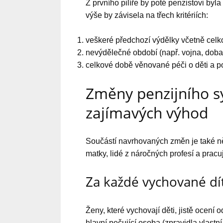
Z prvního pilíře by poté penzistovi byl
výše by závisela na třech kritériích:
veškeré předchozí výdělky včetně celko
nevýdělečné období (např. vojna, doba i
celkové době věnované péči o děti a po
Změny penzijního s
zajímavých výhod
Součástí navrhovaných změn je také ně
matky, lidé z náročných profesí a pracu
Za každé vychované dí
Ženy, které vychovají děti, jistě ocení
hlavní pečující osoba (zpravidla vlast