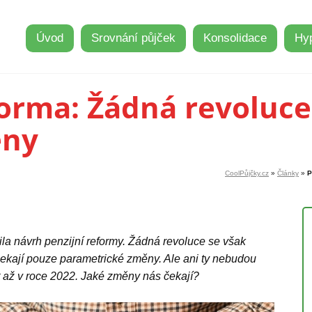
Úvod
Srovnání půjček
Konsolidace
Hy
forma: Žádná revoluce,
ěny
CoolPůjčky.cz
»
Články
»
P
la návrh penzijní reformy. Žádná revoluce se však
ekají pouze parametrické změny. Ale ani ty nebudou
it až v roce 2022. Jaké změny nás čekají?