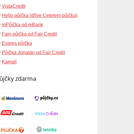
VistaCredit
Hello půjčka (dříve Cetelem půjčka)
mPůjčka od mBank
Fajn půjčka od Fair Credit
Expres půjčka
Půjčka Jonatán od Fair Credit
Kamali
ůjčky zdarma