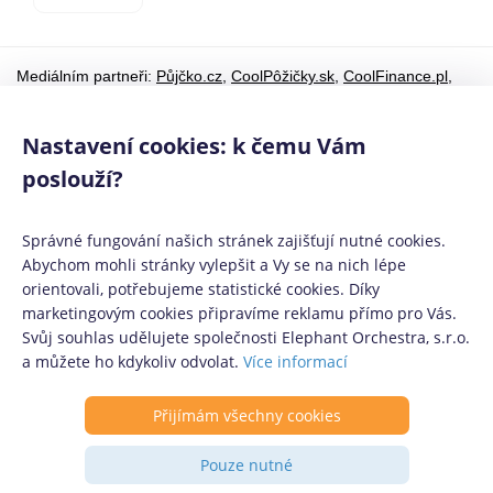
Mediálním partneři:
Půjčko.cz
,
CoolPôžičky.sk
,
CoolFinance.pl
,
PrestamosFrescos.es
Máte dotaz či připomínku? Napište nám
info@coolpujcky.cz
Nastavení cookies: k čemu Vám
©
CoolPujcky.cz
- Nemocenské pojištění a OSVČ Jak to funguje
poslouží?
jak se přihlásit a na co mají nárok
Váš nezávislý odborný srovnávač půjček pro rok 2026
Správné fungování našich stránek zajišťují nutné cookies.
Provozovatel:
Elephant Orchestra, s.r.o.
Ve spolupráci s
Úspory.cz
|
Abychom mohli stránky vylepšit a Vy se na nich lépe
Povinně zveřejňované informace
|
Informace o řazení produktových
orientovali, potřebujeme statistické cookies. Díky
nabídek
.
marketingovým cookies připravíme reklamu přímo pro Vás.
Svůj souhlas udělujete společnosti Elephant Orchestra, s.r.o.
a můžete ho kdykoliv odvolat.
Více informací
Přijímám všechny cookies
Pouze nutné