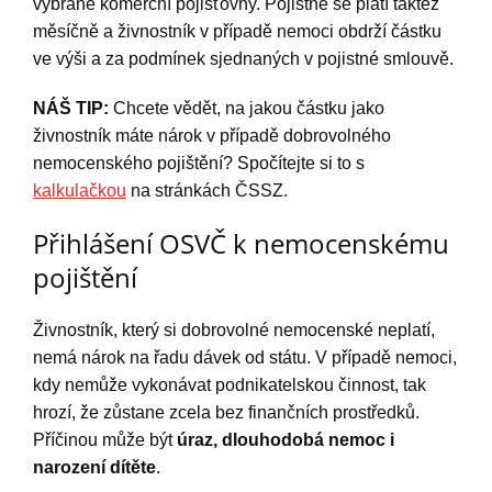
vybrané komerční pojišťovny. Pojistné se platí taktéž
měsíčně a živnostník v případě nemoci obdrží částku
ve výši a za podmínek sjednaných v pojistné smlouvě.
NÁŠ TIP:
Chcete vědět, na jakou částku jako
živnostník máte nárok v případě dobrovolného
nemocenského pojištění? Spočítejte si to s
kalkulačkou
na stránkách ČSSZ.
Přihlášení OSVČ k nemocenskému
pojištění
Živnostník, který si dobrovolné nemocenské neplatí,
nemá nárok na řadu dávek od státu. V případě nemoci,
kdy nemůže vykonávat podnikatelskou činnost, tak
hrozí, že zůstane zcela bez finančních prostředků.
Příčinou může být
úraz, dlouhodobá nemoc i
narození dítěte
.