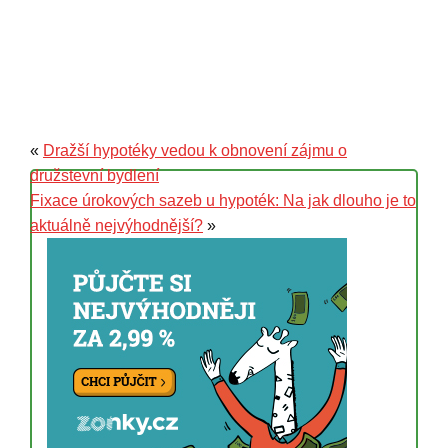
«
Dražší hypotéky vedou k obnovení zájmu o
družstevní bydlení
Fixace úrokových sazeb u hypoték: Na jak dlouho je to
aktuálně nejvýhodnější?
»