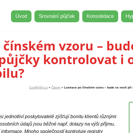
Úvod
Srovnání půjček
Konsolidace
Hy
 čínském vzoru – bude
půjčky kontrolovat i 
ilu?
CoolPůjčky.cz
»
Články
»
Lustrace po čínském vzoru – bude se nově při 
i jednotliví poskytovatelé zjišťují bonitu klientů různými
osobních údajů jsou běžné např. dotazy na výši příjmu,
 informace. Mnoho společností kontroluje registry