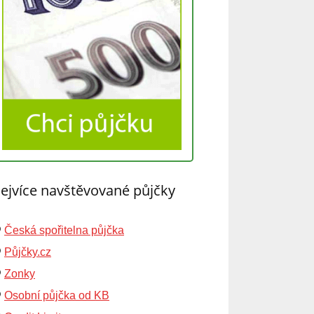
ejvíce navštěvované půjčky
Česká spořitelna půjčka
Půjčky.cz
Zonky
Osobní půjčka od KB