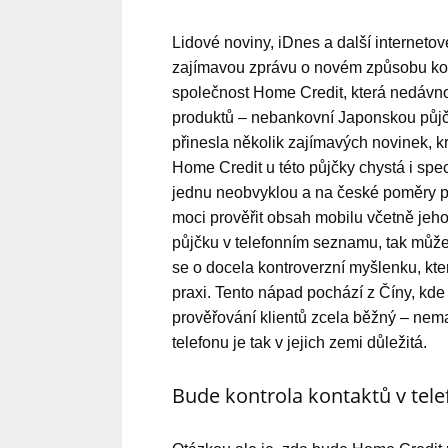
Lidové noviny, iDnes a další interneto
zajímavou zprávu o novém způsobu kont
společnost Home Credit, která nedávno
produktů – nebankovní Japonskou půjč
přinesla několik zajímavých novinek, kr
Home Credit u této půjčky chystá i spec
jednu neobvyklou a na české poměry př
moci prověřit obsah mobilu včetně jeho
půjčku v telefonním seznamu, tak můž
se o docela kontroverzní myšlenku, kt
praxi. Tento nápad pochází z Číny, kde 
prověřování klientů zcela běžný – nemaj
telefonu je tak v jejich zemi důležitá.
Bude kontrola kontaktů v tel