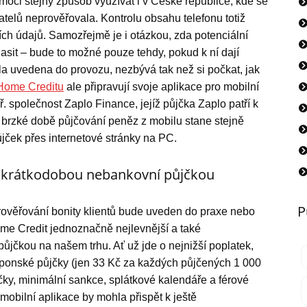
oci stejný způsob využívat i v České republice, kde se
telů neprověřovala. Kontrolu obsahu telefonu totiž
h údajů. Samozřejmě je i otázkou, zda potenciální
lasit – bude to možné pouze tehdy, pokud k ní dají
la uvedena do provozu, nezbývá tak než si počkat, jak
Home Creditu
ale připravují svoje aplikace pro mobilní
ř. společnost Zaplo Finance, jejíž půjčka Zaplo patří k
v brzké době půjčování peněz z mobilu stane stejně
jček přes internetové stránky na PC.
í krátkodobou nebankovní půjčkou
P
rověřování bonity klientů bude uveden do praxe nebo
me Credit jednoznačně nejlevnější a také
ůjčkou na našem trhu. Ať už jde o nejnižší poplatek,
 Japonské půjčky (jen 33 Kč za každých půjčených 1 000
ky, minimální sankce, splátkové kalendáře a férové
mobilní aplikace by mohla přispět k ještě