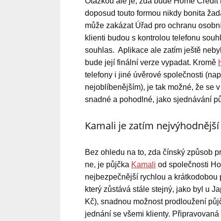
Otázkou ale je, zda bude Home Credit m
doposud touto formou nikdy bonita žada
může zakázat Úřad pro ochranu osobníc
klienti budou s kontrolou telefonu souh
souhlas. Aplikace ale zatím ještě neby
bude její finální verze vypadat. Kromě
telefony i jiné úvěrové společnosti (nap
nejoblíbenějším), je tak možné, že se 
snadné a pohodlné, jako sjednávání pů
Kamali je zatím nejvýhodnějš
Bez ohledu na to, zda čínský způsob p
ne, je půjčka
Kamali
od společnosti Ho
nejbezpečnější rychlou a krátkodobou p
který zůstává stále stejný, jako byl u
Kč), snadnou možnost prodloužení půjč
jednání se všemi klienty. Připravovaná 