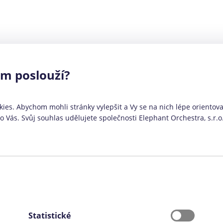
ám poslouží?
ies. Abychom mohli stránky vylepšit a Vy se na nich lépe orientoval
Vás. Svůj souhlas udělujete společnosti Elephant Orchestra, s.r.o
Statistické
ovým údajem je celkový přeplatek