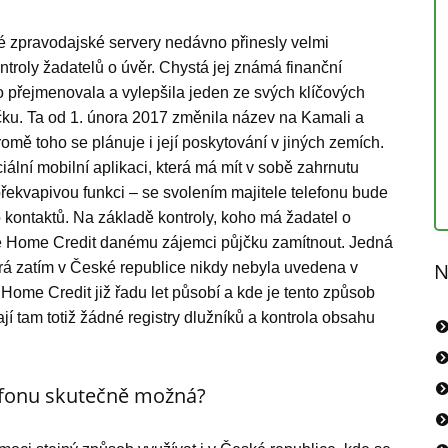
vé zpravodajské servery nedávno přinesly velmi
roly žadatelů o úvěr. Chystá jej známá finanční
 přejmenovala a vylepšila jeden ze svých klíčových
ku. Ta od 1. února 2017 změnila název na Kamali a
omě toho se plánuje i její poskytování v jiných zemích.
iální mobilní aplikaci, která má mít v sobě zahrnutu
ekvapivou funkci – se svolením majitele telefonu bude
 kontaktů. Na základě kontroly, koho má žadatel o
e Home Credit danému zájemci půjčku zamítnout. Jedná
N
erá zatím v České republice nikdy nebyla uvedena v
Home Credit již řadu let působí a kde je tento způsob
í tam totiž žádné registry dlužníků a kontrola obsahu
efonu skutečně možná?