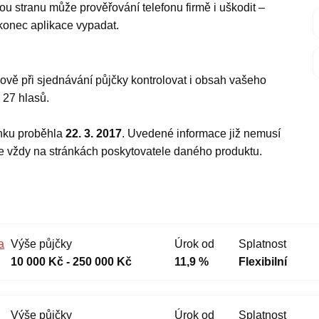
ou stranu může prověřování telefonu firmě i uškodit –
konec aplikace vypadat.
ově při sjednávání půjčky kontrolovat i obsah vašeho
z
27
hlasů.
ánku proběhla
22. 3. 2017
. Uvedené informace již nemusí
te vždy na stránkách poskytovatele daného produktu.
a
Výše půjčky
Úrok od
Splatnost
10 000 Kč - 250 000 Kč
11,9 %
Flexibilní
Výše půjčky
Úrok od
Splatnost