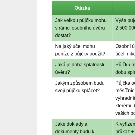
Otázka
Jak velkou půjčku mohu
Výše půj
v rámci osobního úvěru
2 500 00
dostat?
Na jaký účel mohu
Osobní ú
peníze z půjčky použít?
účel, nik
Jaká je doba splatnosti
Půjčku m
úvěru?
dobu splá
Jakým způsobem budu
Půjčka o
svoji půjčku splácet?
měsíčních
výhradně
kterému b
vašich po
Jaké doklady a
K vyřízen
dokumenty budu k
průkaz + 