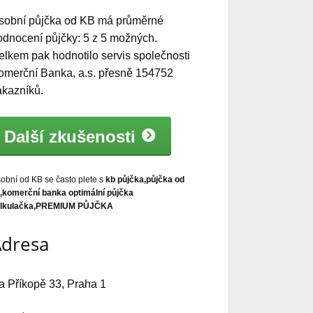
sobní půjčka od KB
má
průměrné
odnocení půjčky:
5
z
5
možných.
elkem pak hodnotilo servis společnosti
omerční Banka, a.s. přesně
154752
ákazníků.
Další zkušenosti
obní od KB se často plete s
kb půjčka,půjčka od
,komerční banka optimální půjčka
alkulačka,PREMIUM PŮJČKA
dresa
a Příkopě 33, Praha 1