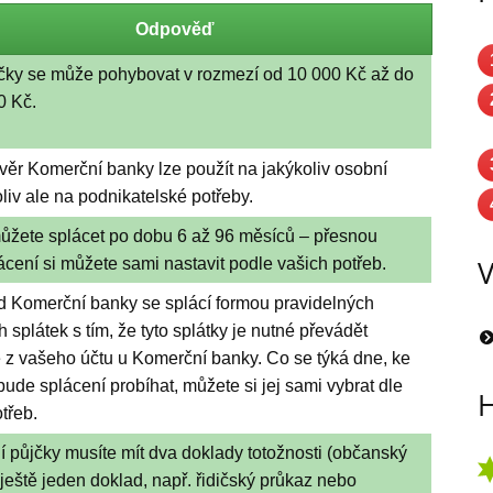
Odpověď
čky se může pohybovat v rozmezí od 10 000 Kč až do
0 Kč.
věr Komerční banky lze použít na jakýkoliv osobní
oliv ale na podnikatelské potřeby.
ůžete splácet po dobu 6 až 96 měsíců – přesnou
V
cení si můžete sami nastavit podle vašich potřeb.
d Komerční banky se splácí formou pravidelných
 splátek s tím, že tyto splátky je nutné převádět
 z vašeho účtu u Komerční banky. Co se týká dne, ke
ude splácení probíhat, můžete si jej sami vybrat dle
H
třeb.
í půjčky musíte mít dva doklady totožnosti (občanský
ještě jeden doklad, např. řidičský průkaz nebo