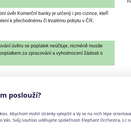
Po
ní úvěr Komerční banky je určený i pro cizince, kteří
olení k přechodnému či trvalému pobytu v ČR.
ování úvěru se poplatek neúčtuje, nicméně musíte
s poplatkem za zpracování a vyhodnocení žádosti o
ám poslouží?
ka optimální půjčka kalkulačka,PREMIUM PŮJČKA
ies. Abychom mohli stránky vylepšit a Vy se na nich lépe orientoval
Vás. Svůj souhlas udělujete společnosti Elephant Orchestra, s.r.o
Půjčka není určena: