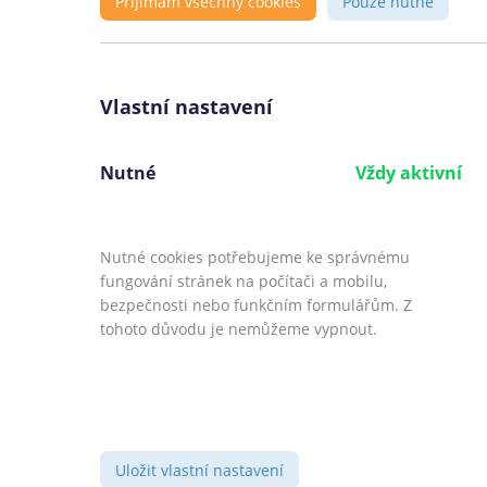
Přijímám všechny cookies
Pouze nutné
Lidem, kterým už bylo 18 let a mají s
příjem
Lidem, kteří potřebují vysokou půjč
Vlastní nastavení
Lidem, kteří si chtějí půjčit od banky
nízkými úroky
Nutné
Vždy aktivní
Lidem, kteří mají účet u Komerční b
nebo jim nevadí si ho nechat založit
Nutné cookies potřebujeme ke správnému
fungování stránek na počítači a mobilu,
bezpečnosti nebo funkčním formulářům. Z
tohoto důvodu je nemůžeme vypnout.
©
CoolPujcky.cz
- Často kladené otázky O
Váš nezávislý odborný srovnávač půjček pr
Provozovatel:
Elephant Orchestra,
Uložit vlastní nastavení