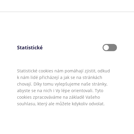
tálý
Těm, kterým ještě nebylo 18 nebo nemají
stálé doložitelné příjmy
ku
Těm, kteří potřebují půjčit jen pár tisíc do
 s
výplaty
Těm, kteří mají negativní záznam v registru
Statistické
anky,
dlužníků
Těm, kteří potřebují půjčku na delší dobu
než je osm let
Statistické cookies nám pomáhají zjistit, odkud
k nám lidé přicházejí a jak se na stránkách
chovají. Díky tomu vylepšujeme naše stránky,
abyste se na nich i Vy lépe orientovali. Tyto
sobní půjčka od KB
Mediálním partneři:
Půjčko.cz
,
CoolPôžič
cookies zpracováváme na základě Vašeho
o rok 2026
Máte dotaz či připomínku? Napište nám
souhlasu, který ale můžete kdykoliv odvolat.
 s.r.o.
Ve spolupráci s
Úspory.cz
|
Povinně zveřejňované informace
|
Informa