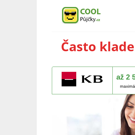
Často klade
až 2 
maximál