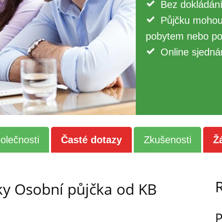
Bez dokládání
Půjčku mohou d
pobytem nebo po
Online sjedná
olečnosti
Časté dotazy
Zkušenosti
Ž
ky Osobní půjčka od KB
P