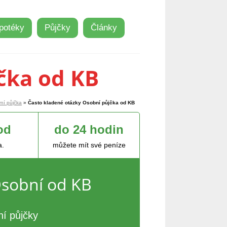
potéky
Půjčky
Články
čka od KB
ní půjčka
»
Často kladené otázky Osobní půjčka od KB
od
do 24 hodin
a.
můžete mít své peníze
sobní od KB
ní půjčky