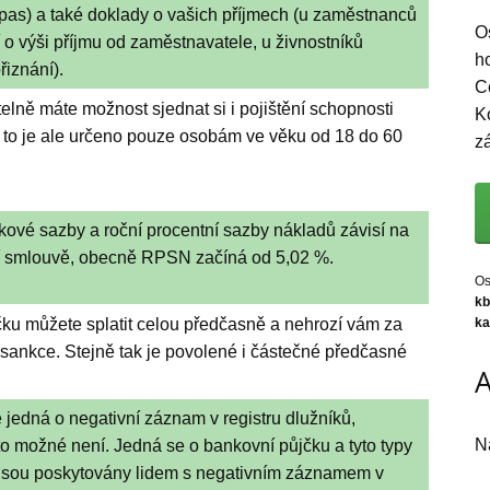
 pas) a také doklady o vašich příjmech (u zaměstnanců
O
 o výši příjmu od zaměstnavatele, u živnostníků
h
řiznání).
C
telně máte možnost sjednat si i pojištění schopnosti
K
– to je ale určeno pouze osobám ve věku od 18 do 60
z
kové sazby a roční procentní sazby nákladů závisí na
í smlouvě, obecně RPSN začíná od 5,02 %.
Os
kb
čku můžete splatit celou předčasně a nehrozí vám za
k
 sankce. Stejně tak je povolené i částečné předčasné
A
jedná o negativní záznam v registru dlužníků,
N
to možné není. Jedná se o bankovní půjčku a tyto typy
jsou poskytovány lidem s negativním záznamem v