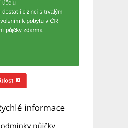
 účelu
ostat i cizinci s trvalým
volením k pobytu v ČR
ní půjčky zdarma
ádost
Rychlé informace
odmínky půjčky