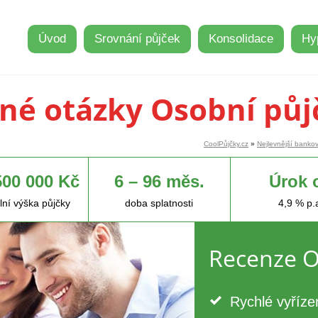
Úvod
Srovnání půjček
Konsolidace
Hy
né otázky Osobní půj
CoolPůjčky.cz
»
Nejlevnější bankov
500 000 Kč
6 – 96 měs.
Úrok 
ní výška půjčky
doba splatnosti
4,9 % p.
Recenze O
Rychlé vyříze