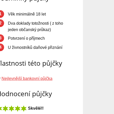
1
Věk minimálně 18 let
2
Dva doklady totožnosti ( z toho
jeden občanský průkaz)
3
Potvrzení o příjmech
4
U živnostníků daňové přiznání
lastnosti této půjčky
Nejlevnější bankovní půjčka
odnocení půjčky
Skvělé!!