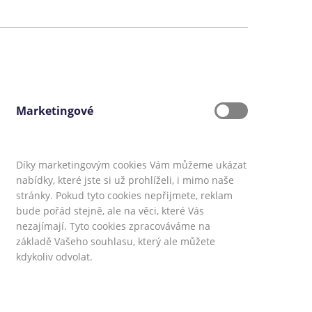
Marketingové
Díky marketingovým cookies Vám můžeme ukázat
nabídky, které jste si už prohlíželi, i mimo naše
stránky. Pokud tyto cookies nepřijmete, reklam
bude pořád stejně, ale na věci, které Vás
ky.sk
,
CoolFinance.pl
,
PrestamosFrescos.es
nezajímají. Tyto cookies zpracováváme na
info@coolpujcky.cz
základě Vašeho souhlasu, který ale můžete
kdykoliv odvolat.
ce o řazení produktových nabídek
.