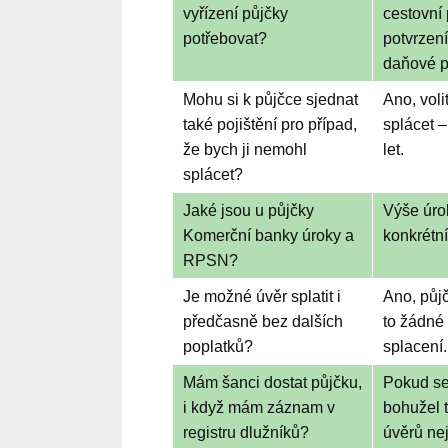
vyřízení půjčky
cestovní
potřebovat?
potvrzení
daňové p
Mohu si k půjčce sjednat
Ano, voli
také pojištění pro případ,
splácet 
že bych ji nemohl
let.
splácet?
Jaké jsou u půjčky
Výše úro
Komerční banky úroky a
konkrétn
RPSN?
Je možné úvěr splatit i
Ano, půj
předčasně bez dalších
to žádné
poplatků?
splacení.
Mám šanci dostat půjčku,
Pokud se 
i když mám záznam v
bohužel 
registru dlužníků?
úvěrů ne