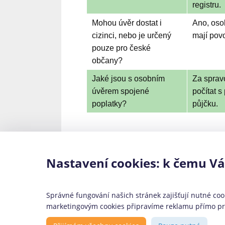
registru.
Mohou úvěr dostat i
Ano, osob
cizinci, nebo je určený
mají pov
pouze pro české
občany?
Jaké jsou s osobním
Za sprav
úvěrem spojené
počítat 
poplatky?
půjčku.
Časté překlepy
Nastavení cookies: k čemu V
kb půjčka,půjčka od kb,komerční ban
Správné fungování našich stránek zajišťují nutné cook
marketingovým cookies připravíme reklamu přímo pro 
Půjčka je určena: